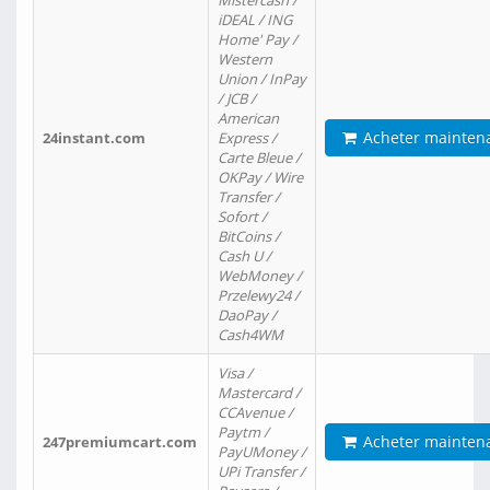
Mistercash /
iDEAL / ING
Home' Pay /
Western
Union / InPay
/ JCB /
American
Acheter mainten
24instant.com
Express /
Carte Bleue /
OKPay / Wire
Transfer /
Sofort /
BitCoins /
Cash U /
WebMoney /
Przelewy24 /
DaoPay /
Cash4WM
Visa /
Mastercard /
CCAvenue /
Paytm /
Acheter mainten
247premiumcart.com
PayUMoney /
UPi Transfer /