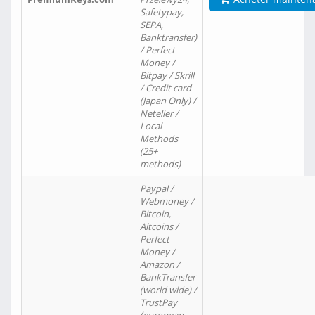
Safetypay,
SEPA,
Banktransfer)
/ Perfect
Money /
Bitpay / Skrill
/ Credit card
(Japan Only) /
Neteller /
Local
Methods
(25+
methods)
Paypal /
Webmoney /
Bitcoin,
Altcoins /
Perfect
Money /
Amazon /
BankTransfer
(world wide) /
TrustPay