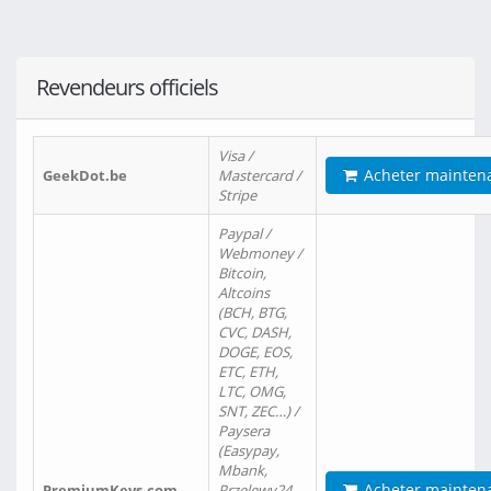
Revendeurs officiels
Visa /
Acheter mainten
GeekDot.be
Mastercard /
Stripe
Paypal /
Webmoney /
Bitcoin,
Altcoins
(BCH, BTG,
CVC, DASH,
DOGE, EOS,
ETC, ETH,
LTC, OMG,
SNT, ZEC…) /
Paysera
(Easypay,
Mbank,
Acheter mainten
PremiumKeys.com
Przelewy24,