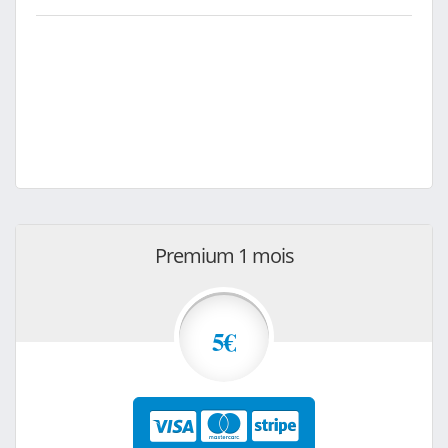
Premium 1 mois
5€