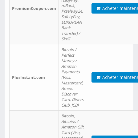
(EasyPay,
mBank,
Acheter mainten
PremiumCoupon.com
Przelewy24,
SafetyPay,
EUROPEAN
Bank
Transfer) /
Skrill
Bitcoin /
Perfect
Money /
Amazon
Payments
Acheter mainten
PlusInstant.com
(Visa,
Mastercard,
Amex,
Discover
Card, Diners
Club, JCB)
Bitcoin,
Altcoins /
Amazon Gift
Card (Visa,