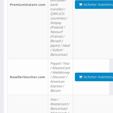
(european
Acheter mainten
PremiumInstant.com
bank
transfer) /
QIWI (CIS
countries) /
Dotpay
(Poland) /
Neosurf
(France) /
Bitcash (
Japan) / Ideal
/ Sofort/
Bancontact
Paypal / Visa
/ MasterCard
/ WebMoney
Acheter mainten
ResellerVoucher.com
/ Discover /
American
Express /
Bitcoin
Visa /
Mastercard /
Bancontact