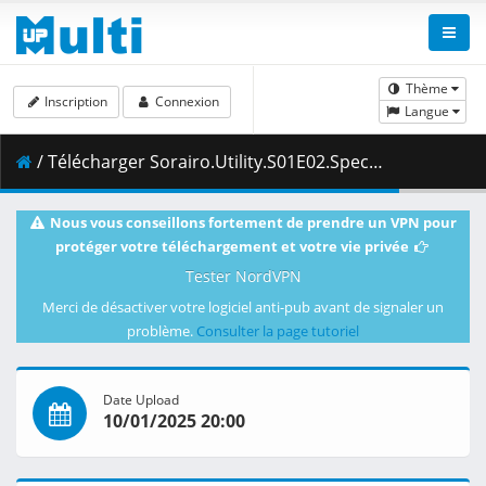
Thème
Inscription
Connexion
Langue
/ Télécharger Sorairo.Utility.S01E02.Special.Friend.1080p.HIDI.WEB-DL.AAC2.0.H.264-VARYG.mkv.001 ( 456.56 MB )
Nous vous conseillons fortement de prendre un VPN pour
protéger votre téléchargement et votre vie privée
Tester NordVPN
Merci de désactiver votre logiciel anti-pub avant de signaler un
problème.
Consulter la page tutoriel
Date Upload
10/01/2025 20:00