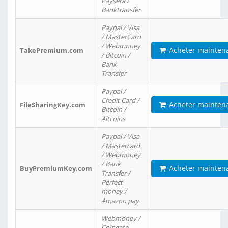
Paysera /
Banktransfer
Paypal / Visa
/ MasterCard
/ Webmoney
Acheter mainten
TakePremium.com
/ Bitcoin /
Bank
Transfer
Paypal /
Credit Card /
Acheter mainten
FileSharingKey.com
Bitcoin /
Altcoins
Paypal / Visa
/ Mastercard
/ Webmoney
/ Bank
Acheter mainten
BuyPremiumKey.com
Transfer /
Perfect
money /
Amazon pay
Webmoney /
Coingate