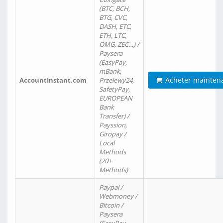
(BTC, BCH,
BTG, CVC,
DASH, ETC,
ETH, LTC,
OMG, ZEC…) /
Paysera
(EasyPay,
mBank,
Acheter mainten
AccountInstant.com
Przelewy24,
SafetyPay,
EUROPEAN
Bank
Transfer) /
Payssion,
Giropay /
Local
Methods
(20+
Methods)
Paypal /
Webmoney /
Bitcoin /
Paysera