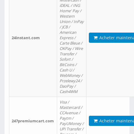
Mistercash /
iDEAL / ING
Home' Pay /
Western
Union / InPay
/ JCB /
American
Acheter mainten
24instant.com
Express /
Carte Bleue /
OKPay / Wire
Transfer /
Sofort /
BitCoins /
Cash U /
WebMoney /
Przelewy24 /
DaoPay /
Cash4WM
Visa /
Mastercard /
CCAvenue /
Paytm /
Acheter mainten
247premiumcart.com
PayUMoney /
UPi Transfer /