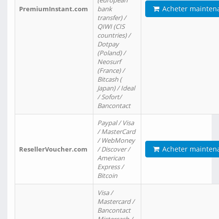
(european
Acheter mainten
PremiumInstant.com
bank
transfer) /
QIWI (CIS
countries) /
Dotpay
(Poland) /
Neosurf
(France) /
Bitcash (
Japan) / Ideal
/ Sofort/
Bancontact
Paypal / Visa
/ MasterCard
/ WebMoney
Acheter mainten
ResellerVoucher.com
/ Discover /
American
Express /
Bitcoin
Visa /
Mastercard /
Bancontact