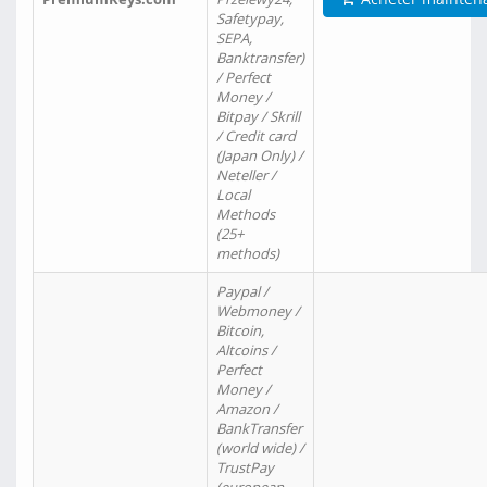
Safetypay,
SEPA,
Banktransfer)
/ Perfect
Money /
Bitpay / Skrill
/ Credit card
(Japan Only) /
Neteller /
Local
Methods
(25+
methods)
Paypal /
Webmoney /
Bitcoin,
Altcoins /
Perfect
Money /
Amazon /
BankTransfer
(world wide) /
TrustPay