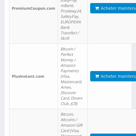
(EasyPay,
mBank,
Acheter mainten
PremiumCoupon.com
Przelewy24,
SafetyPay,
EUROPEAN
Bank
Transfer) /
Skrill
Bitcoin /
Perfect
Money /
Amazon
Payments
Acheter mainten
PlusInstant.com
(Visa,
Mastercard,
Amex,
Discover
Card, Diners
Club, JCB)
Bitcoin,
Altcoins /
Amazon Gift
Card (Visa,