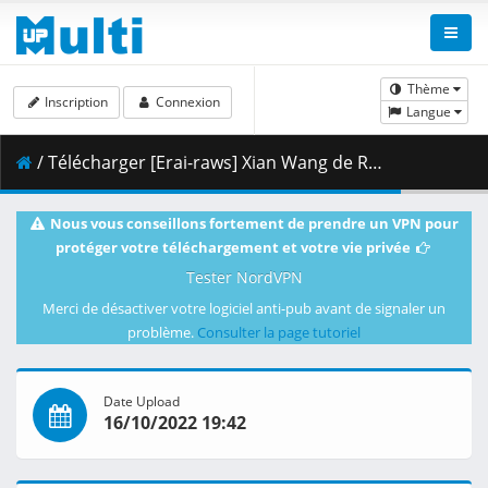
Thème
Inscription
Connexion
Langue
/ Télécharger [Erai-raws] Xian Wang de Richang Shenghuo 3 - 04 [1080p][Multiple Subtitle][1E915C7D].mkv.001 ( 352.26 MB )
Nous vous conseillons fortement de prendre un VPN pour
protéger votre téléchargement et votre vie privée
Tester NordVPN
Merci de désactiver votre logiciel anti-pub avant de signaler un
problème.
Consulter la page tutoriel
Date Upload
16/10/2022 19:42