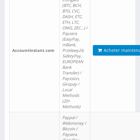
(BTC, BCH,
BTG, CVC,
DASH, ETC,
ETH, LTC,
OMG, ZEC…) /
Paysera
(EasyPay,
mBank,
Acheter mainten
AccountInstant.com
Przelewy24,
SafetyPay,
EUROPEAN
Bank
Transfer) /
Payssion,
Giropay /
Local
Methods
(20+
Methods)
Paypal /
Webmoney /
Bitcoin /
Paysera