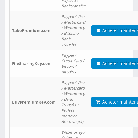
Paysera /
Banktransfer
Paypal / Visa
/ MasterCard
/ Webmoney
Acheter mainten
TakePremium.com
/ Bitcoin /
Bank
Transfer
Paypal /
Credit Card /
Acheter mainten
FileSharingKey.com
Bitcoin /
Altcoins
Paypal / Visa
/ Mastercard
/ Webmoney
/ Bank
Acheter mainten
BuyPremiumKey.com
Transfer /
Perfect
money /
Amazon pay
Webmoney /
Coingate