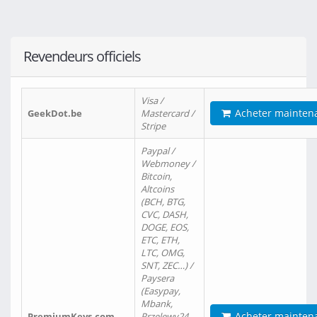
Revendeurs officiels
Visa /
Acheter mainten
GeekDot.be
Mastercard /
Stripe
Paypal /
Webmoney /
Bitcoin,
Altcoins
(BCH, BTG,
CVC, DASH,
DOGE, EOS,
ETC, ETH,
LTC, OMG,
SNT, ZEC…) /
Paysera
(Easypay,
Mbank,
Acheter mainten
PremiumKeys.com
Przelewy24,