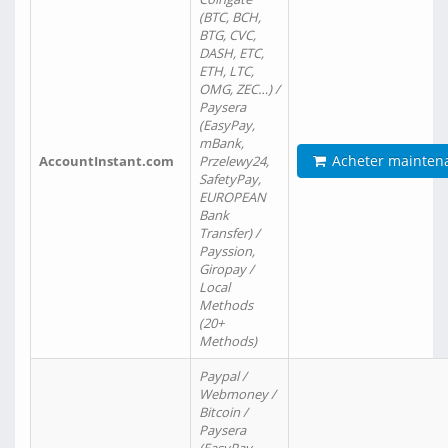
(BTC, BCH,
BTG, CVC,
DASH, ETC,
ETH, LTC,
OMG, ZEC…) /
Paysera
(EasyPay,
mBank,
Acheter mainten
AccountInstant.com
Przelewy24,
SafetyPay,
EUROPEAN
Bank
Transfer) /
Payssion,
Giropay /
Local
Methods
(20+
Methods)
Paypal /
Webmoney /
Bitcoin /
Paysera