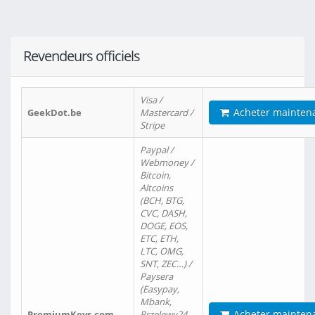
Revendeurs officiels
Visa /
Acheter mainten
GeekDot.be
Mastercard /
Stripe
Paypal /
Webmoney /
Bitcoin,
Altcoins
(BCH, BTG,
CVC, DASH,
DOGE, EOS,
ETC, ETH,
LTC, OMG,
SNT, ZEC…) /
Paysera
(Easypay,
Mbank,
Acheter mainten
PremiumKeys.com
Przelewy24,