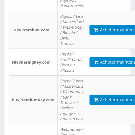
Paysera /
Banktransfer
Paypal / Visa
/ MasterCard
/ Webmoney
Acheter mainten
TakePremium.com
/ Bitcoin /
Bank
Transfer
Paypal /
Credit Card /
Acheter mainten
FileSharingKey.com
Bitcoin /
Altcoins
Paypal / Visa
/ Mastercard
/ Webmoney
/ Bank
Acheter mainten
BuyPremiumKey.com
Transfer /
Perfect
money /
Amazon pay
Webmoney /
Coingate