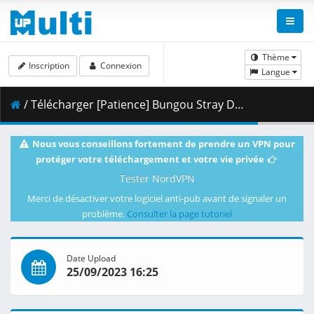
Thème
Inscription
Connexion
Langue
/ Télécharger [Patience] Bungou Stray Dogs - 59 [1080p][8ECCDC99].mkv.002 ( 390.63 MB )
Nous vous conseillons fortement de prendre un VPN pour
protéger votre téléchargement et votre vie privée
Tester NordVPN
Merci de désactiver votre logiciel anti-pub avant de signaler un
problème.
Consulter la page tutoriel
Date Upload
25/09/2023 16:25