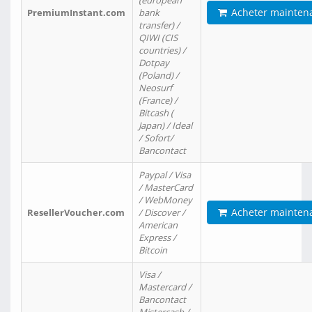
(european
Acheter mainten
PremiumInstant.com
bank
transfer) /
QIWI (CIS
countries) /
Dotpay
(Poland) /
Neosurf
(France) /
Bitcash (
Japan) / Ideal
/ Sofort/
Bancontact
Paypal / Visa
/ MasterCard
/ WebMoney
Acheter mainten
ResellerVoucher.com
/ Discover /
American
Express /
Bitcoin
Visa /
Mastercard /
Bancontact