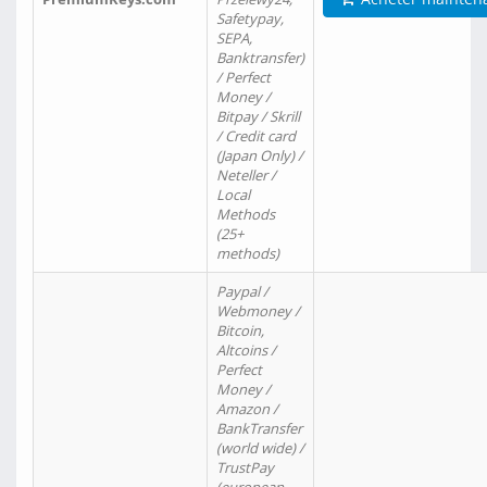
Safetypay,
SEPA,
Banktransfer)
/ Perfect
Money /
Bitpay / Skrill
/ Credit card
(Japan Only) /
Neteller /
Local
Methods
(25+
methods)
Paypal /
Webmoney /
Bitcoin,
Altcoins /
Perfect
Money /
Amazon /
BankTransfer
(world wide) /
TrustPay