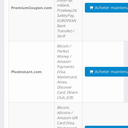
(EasyPay,
mBank,
Acheter mainten
PremiumCoupon.com
Przelewy24,
SafetyPay,
EUROPEAN
Bank
Transfer) /
Skrill
Bitcoin /
Perfect
Money /
Amazon
Payments
Acheter mainten
PlusInstant.com
(Visa,
Mastercard,
Amex,
Discover
Card, Diners
Club, JCB)
Bitcoin,
Altcoins /
Amazon Gift
Card (Visa,