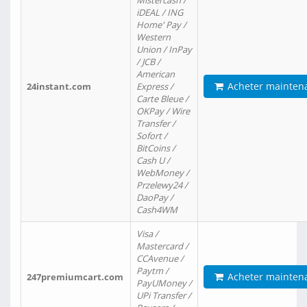
Mistercash /
iDEAL / ING
Home' Pay /
Western
Union / InPay
/ JCB /
American
Acheter mainten
24instant.com
Express /
Carte Bleue /
OKPay / Wire
Transfer /
Sofort /
BitCoins /
Cash U /
WebMoney /
Przelewy24 /
DaoPay /
Cash4WM
Visa /
Mastercard /
CCAvenue /
Paytm /
Acheter mainten
247premiumcart.com
PayUMoney /
UPi Transfer /