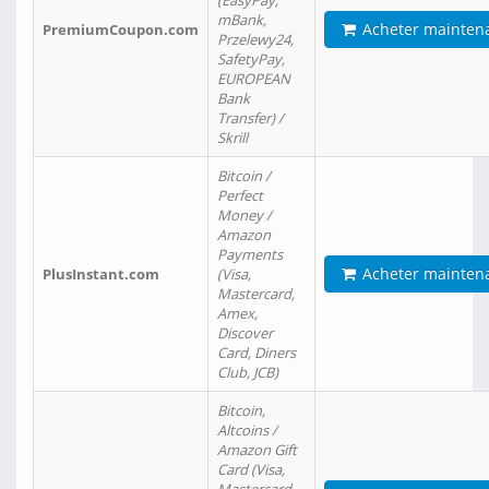
(EasyPay,
mBank,
Acheter mainten
PremiumCoupon.com
Przelewy24,
SafetyPay,
EUROPEAN
Bank
Transfer) /
Skrill
Bitcoin /
Perfect
Money /
Amazon
Payments
Acheter mainten
PlusInstant.com
(Visa,
Mastercard,
Amex,
Discover
Card, Diners
Club, JCB)
Bitcoin,
Altcoins /
Amazon Gift
Card (Visa,