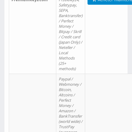
Safetypay,
SEPA,
Banktransfer)
/ Perfect
Money /
Bitpay / Skrill
/ Credit card
(Japan Only) /
Neteller /
Local
Methods
(25+
methods)
Paypal /
Webmoney /
Bitcoin,
Altcoins /
Perfect
Money /
Amazon /
BankTransfer
(world wide) /
TrustPay