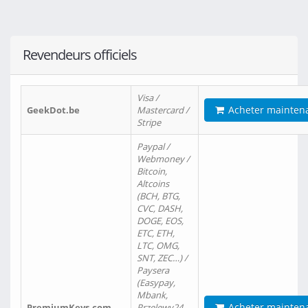
Revendeurs officiels
Visa /
Acheter mainten
GeekDot.be
Mastercard /
Stripe
Paypal /
Webmoney /
Bitcoin,
Altcoins
(BCH, BTG,
CVC, DASH,
DOGE, EOS,
ETC, ETH,
LTC, OMG,
SNT, ZEC…) /
Paysera
(Easypay,
Mbank,
Acheter mainten
PremiumKeys.com
Przelewy24,