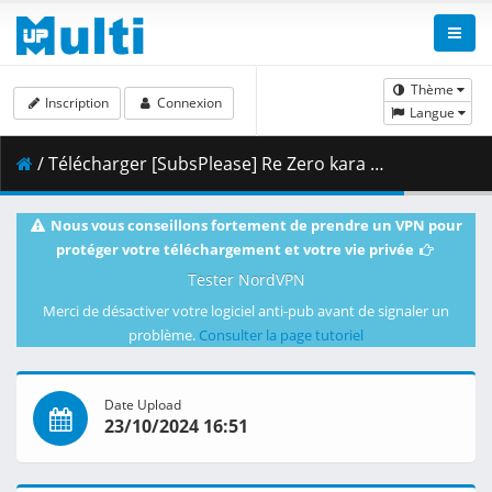
Thème
Inscription
Connexion
Langue
/ Télécharger [SubsPlease] Re Zero kara Hajimeru Isekai Seikatsu - 54 (1080p) [66E26161].mkv.001 ( 459.03 MB )
Nous vous conseillons fortement de prendre un VPN pour
protéger votre téléchargement et votre vie privée
Tester NordVPN
Merci de désactiver votre logiciel anti-pub avant de signaler un
problème.
Consulter la page tutoriel
Date Upload
23/10/2024 16:51