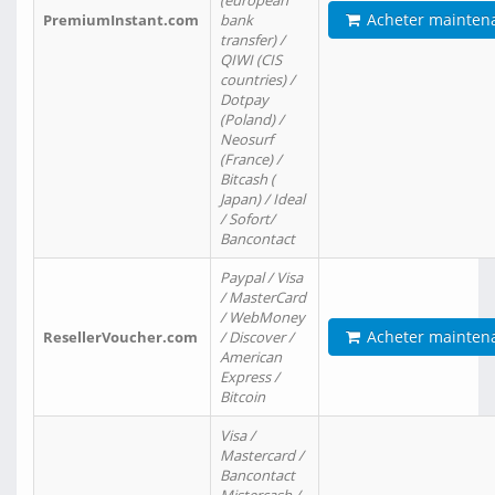
(european
Acheter mainten
PremiumInstant.com
bank
transfer) /
QIWI (CIS
countries) /
Dotpay
(Poland) /
Neosurf
(France) /
Bitcash (
Japan) / Ideal
/ Sofort/
Bancontact
Paypal / Visa
/ MasterCard
/ WebMoney
Acheter mainten
ResellerVoucher.com
/ Discover /
American
Express /
Bitcoin
Visa /
Mastercard /
Bancontact