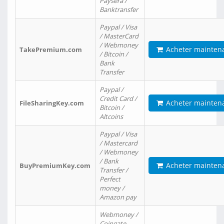
Paysera /
Banktransfer
Paypal / Visa
/ MasterCard
/ Webmoney
Acheter mainten
TakePremium.com
/ Bitcoin /
Bank
Transfer
Paypal /
Credit Card /
Acheter mainten
FileSharingKey.com
Bitcoin /
Altcoins
Paypal / Visa
/ Mastercard
/ Webmoney
/ Bank
Acheter mainten
BuyPremiumKey.com
Transfer /
Perfect
money /
Amazon pay
Webmoney /
Coingate