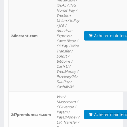
Mistercash /
iDEAL / ING
Home' Pay /
Western
Union / InPay
/ JCB /
American
Acheter mainten
24instant.com
Express /
Carte Bleue /
OKPay / Wire
Transfer /
Sofort /
BitCoins /
Cash U /
WebMoney /
Przelewy24 /
DaoPay /
Cash4WM
Visa /
Mastercard /
CCAvenue /
Paytm /
Acheter mainten
247premiumcart.com
PayUMoney /
UPi Transfer /