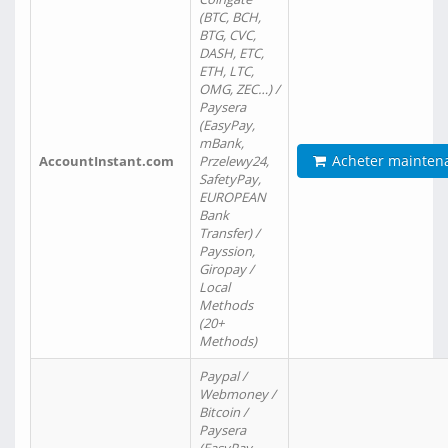
(BTC, BCH,
BTG, CVC,
DASH, ETC,
ETH, LTC,
OMG, ZEC…) /
Paysera
(EasyPay,
mBank,
Acheter mainten
AccountInstant.com
Przelewy24,
SafetyPay,
EUROPEAN
Bank
Transfer) /
Payssion,
Giropay /
Local
Methods
(20+
Methods)
Paypal /
Webmoney /
Bitcoin /
Paysera