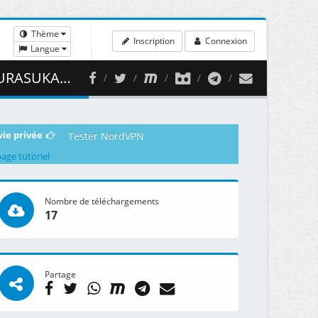
Thème
Inscription
Connexion
Langue
382.68 MB )
vie privée
Tester NordVPN
page tutoriel
Nombre de téléchargements
17
Partage