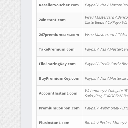
ResellerVoucher.com
Paypal / Visa / MasterCar
Visa / Mastercard / Banco
24instant.com
Carte Bleue / OKPay / Wi
247premiumcart.com
Visa / Mastercard / CCAv
TakePremium.com
Paypal / Visa / MasterCar
FileSharingKey.com
Paypal / Credit Card / Bitc
BuyPremiumKey.com
Paypal / Visa / Masterca
Webmoney / Coingate (BTC
AccountInstant.com
SafetyPay, EUROPEAN Bank
PremiumCoupon.com
Paypal / Webmoney / Bitc
PlusInstant.com
Bitcoin / Perfect Money /