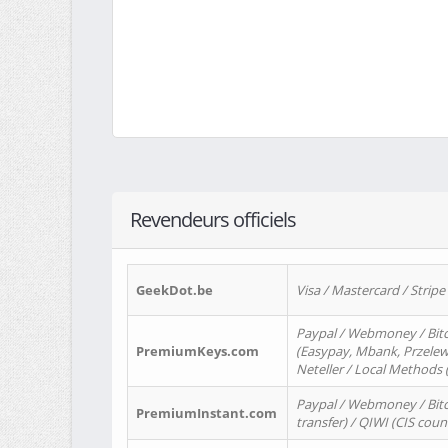
Revendeurs officiels
GeekDot.be
Visa / Mastercard / Stripe
Paypal / Webmoney / Bitc
PremiumKeys.com
(Easypay, Mbank, Przelewy2
Neteller / Local Methods
Paypal / Webmoney / Bitc
PremiumInstant.com
transfer) / QIWI (CIS coun