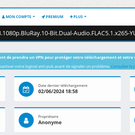
MON COMPTE
PREMIUM
PLUS
BluRay.10-Bit.Dual-Audio.FLAC5.1.x265-YURASUKA.mkv.001 ( 
nt de prendre un VPN pour protéger votre téléchargement et votre 
sactiver votre logiciel anti-pub avant de signaler un problème.
Consulter la 
Date dernier téléchargement
02/06/2024 18:58
Propriétaire
Anonyme