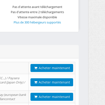
Pas d'attente avant téléchargement
Pas d'attente entre 2 téléchargements
Vitesse maximale disponible
Plus de 300 hébergeurs supportés
Acheter maintenant
EC…) / Paysera
Acheter maintenant
card (Japan Only) /
tPay (european bank
Acheter maintenant
/ Bancontact