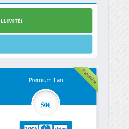
LLIMITÉ)
Populaire
Premium 1 an
50€