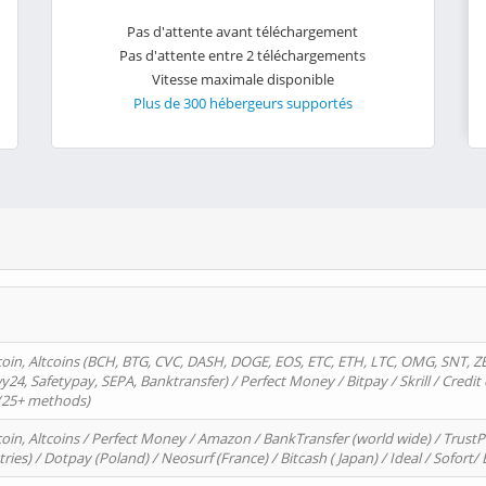
Pas d'attente avant téléchargement
Pas d'attente entre 2 téléchargements
Vitesse maximale disponible
Plus de 300 hébergeurs supportés
oin, Altcoins (BCH, BTG, CVC, DASH, DOGE, EOS, ETC, ETH, LTC, OMG, SNT, Z
4, Safetypay, SEPA, Banktransfer) / Perfect Money / Bitpay / Skrill / Credit 
 (25+ methods)
oin, Altcoins / Perfect Money / Amazon / BankTransfer (world wide) / Trus
tries) / Dotpay (Poland) / Neosurf (France) / Bitcash ( Japan) / Ideal / Sofort