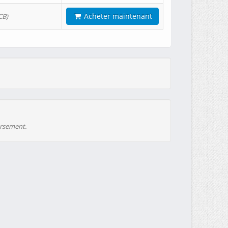
Acheter maintenant
CB)
ursement.