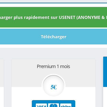
arger plus rapidement sur USENET (ANONYME & I
Télécharger
Premium 1 mois
5€