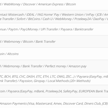
d / WebMoney / Discover / American Express / Bitcoin
ntact Mistercash / iDEAL / ING Home' Pay / Western Union / InPay / JCB / Am
re Transfer / Sofort / BitCoins / Cash U / WebMoney / Przelewy24 / DaoPay 
enue / Paytm / PayUMoney / UPi Transfer / Paysera / Banktransfer
d / Webmoney / Bitcoin / Bank Transfer
oin / Altcoins
rd / Webmoney / Bank Transfer / Perfect money / Amazon pay
, BCH, BTG, CVC, DASH, ETC, ETH, LTC, OMG, ZEC…) / Paysera (EasyPay, mB
 Transfer) / Payssion, Giropay / Local Methods (20+ Methods)
oin / Paysera (EasyPay, mBank, Przelewy24, SafetyPay, EUROPEAN Bank Transf
 Amazon Payments (Visa, Mastercard, Amex, Discover Card, Diners Club, JCB)