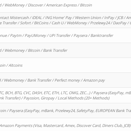
d / WebMoney / Discover / American Express / Bitcoin
ntact Mistercash / iDEAL / ING Home' Pay / Western Union / InPay / JCB / Am
re Transfer / Sofort / BitCoins / Cash U / WebMoney / Przelewy24 / DaoPay 
enue / Paytm / PayUMoney / UPi Transfer / Paysera / Banktransfer
d / Webmoney / Bitcoin / Bank Transfer
oin / Altcoins
rd / Webmoney / Bank Transfer / Perfect money / Amazon pay
, BCH, BTG, CVC, DASH, ETC, ETH, LTC, OMG, ZEC…) / Paysera (EasyPay, mB
 Transfer) / Payssion, Giropay / Local Methods (20+ Methods)
oin / Paysera (EasyPay, mBank, Przelewy24, SafetyPay, EUROPEAN Bank Transf
 Amazon Payments (Visa, Mastercard, Amex, Discover Card, Diners Club, JCB)