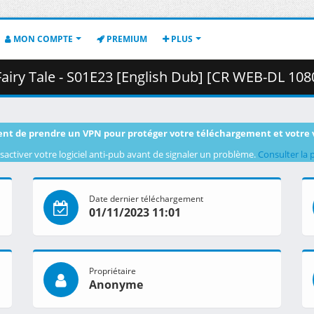
MON COMPTE
PREMIUM
PLUS
- S01E23 [English Dub] [CR WEB-DL 1080p] [B221893C].mkv.001 (
nt de prendre un VPN pour protéger votre téléchargement et votre 
sactiver votre logiciel anti-pub avant de signaler un problème.
Consulter la 
Date dernier téléchargement
01/11/2023 11:01
Propriétaire
Anonyme