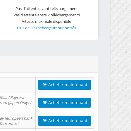
Pas d'attente avant téléchargement
Pas d'attente entre 2 téléchargements
Vitesse maximale disponible
Plus de 300 hébergeurs supportés
Acheter maintenant
EC…) / Paysera
Acheter maintenant
card (Japan Only) /
tPay (european bank
Acheter maintenant
/ Bancontact