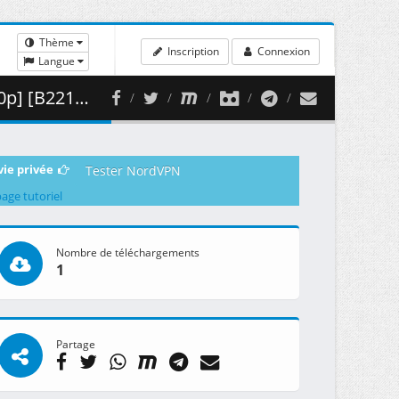
Thème
Inscription
Connexion
Langue
 438.08 MB )
vie privée
Tester NordVPN
page tutoriel
Nombre de téléchargements
1
Partage