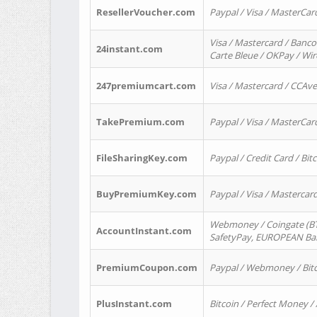
ResellerVoucher.com
Paypal / Visa / MasterCar
Visa / Mastercard / Banco
24instant.com
Carte Bleue / OKPay / Wi
247premiumcart.com
Visa / Mastercard / CCAv
TakePremium.com
Paypal / Visa / MasterCar
FileSharingKey.com
Paypal / Credit Card / Bitc
BuyPremiumKey.com
Paypal / Visa / Masterca
Webmoney / Coingate (BTC
AccountInstant.com
SafetyPay, EUROPEAN Bank
PremiumCoupon.com
Paypal / Webmoney / Bitc
PlusInstant.com
Bitcoin / Perfect Money /