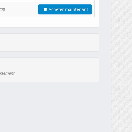
Acheter maintenant
CB)
ursement.