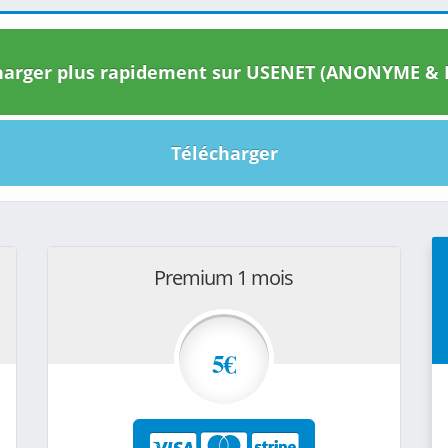
arger plus rapidement sur USENET (ANONYME & I
Télécharger
Premium 1 mois
5€