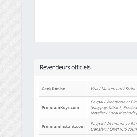
Revendeurs officiels
GeekDot.be
Visa / Mastercard / Stripe
Paypal / Webmoney / Bitc
PremiumKeys.com
(Easypay, Mbank, Przelewy2
Neteller / Local Methods
Paypal / Webmoney / Bitc
PremiumInstant.com
transfer) / QIWI (CIS coun