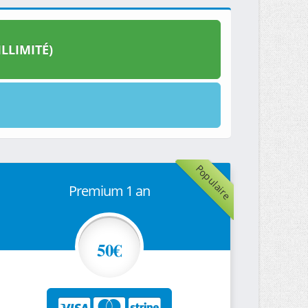
LLIMITÉ)
Populaire
Premium 1 an
50€