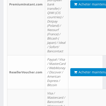
(european
Acheter mainten
PremiumInstant.com
bank
transfer) /
QIWI (CIS
countries) /
Dotpay
(Poland) /
Neosurf
(France) /
Bitcash (
Japan) / Ideal
/ Sofort/
Bancontact
Paypal / Visa
/ MasterCard
/ WebMoney
Acheter mainten
ResellerVoucher.com
/ Discover /
American
Express /
Bitcoin
Visa /
Mastercard /
Bancontact