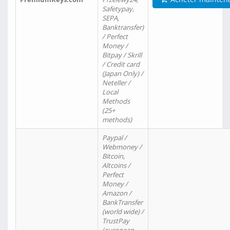
Safetypay,
SEPA,
Banktransfer)
/ Perfect
Money /
Bitpay / Skrill
/ Credit card
(Japan Only) /
Neteller /
Local
Methods
(25+
methods)
Paypal /
Webmoney /
Bitcoin,
Altcoins /
Perfect
Money /
Amazon /
BankTransfer
(world wide) /
TrustPay