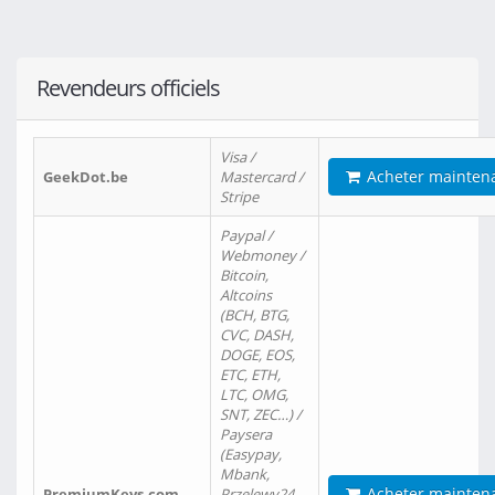
Revendeurs officiels
Visa /
Acheter mainten
GeekDot.be
Mastercard /
Stripe
Paypal /
Webmoney /
Bitcoin,
Altcoins
(BCH, BTG,
CVC, DASH,
DOGE, EOS,
ETC, ETH,
LTC, OMG,
SNT, ZEC…) /
Paysera
(Easypay,
Mbank,
Acheter mainten
PremiumKeys.com
Przelewy24,