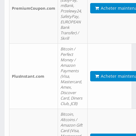
(EasyPay,
mBank,
Acheter mainten
PremiumCoupon.com
Przelewy24,
SafetyPay,
EUROPEAN
Bank
Transfer) /
Skrill
Bitcoin /
Perfect
Money /
Amazon
Payments
Acheter mainten
PlusInstant.com
(Visa,
Mastercard,
Amex,
Discover
Card, Diners
Club, JCB)
Bitcoin,
Altcoins /
Amazon Gift
Card (Visa,