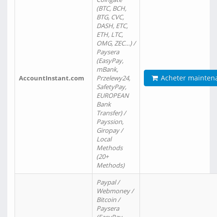
(BTC, BCH,
BTG, CVC,
DASH, ETC,
ETH, LTC,
OMG, ZEC…) /
Paysera
(EasyPay,
mBank,
Acheter mainten
AccountInstant.com
Przelewy24,
SafetyPay,
EUROPEAN
Bank
Transfer) /
Payssion,
Giropay /
Local
Methods
(20+
Methods)
Paypal /
Webmoney /
Bitcoin /
Paysera