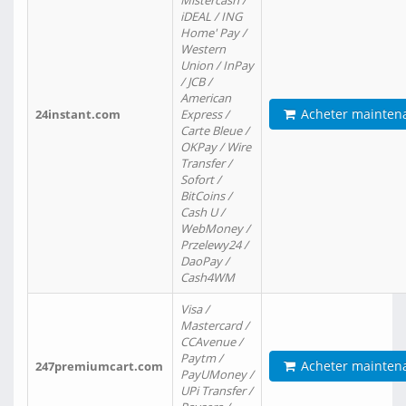
Mistercash /
iDEAL / ING
Home' Pay /
Western
Union / InPay
/ JCB /
American
Acheter mainten
24instant.com
Express /
Carte Bleue /
OKPay / Wire
Transfer /
Sofort /
BitCoins /
Cash U /
WebMoney /
Przelewy24 /
DaoPay /
Cash4WM
Visa /
Mastercard /
CCAvenue /
Paytm /
Acheter mainten
247premiumcart.com
PayUMoney /
UPi Transfer /