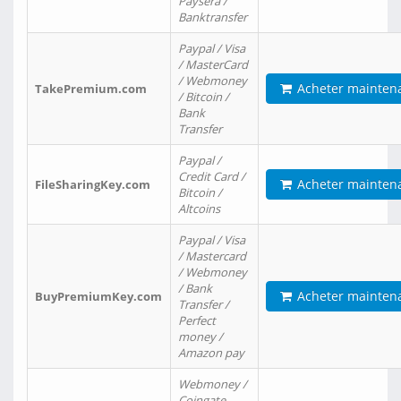
Paysera /
Banktransfer
Paypal / Visa
/ MasterCard
/ Webmoney
Acheter mainten
TakePremium.com
/ Bitcoin /
Bank
Transfer
Paypal /
Credit Card /
Acheter mainten
FileSharingKey.com
Bitcoin /
Altcoins
Paypal / Visa
/ Mastercard
/ Webmoney
/ Bank
Acheter mainten
BuyPremiumKey.com
Transfer /
Perfect
money /
Amazon pay
Webmoney /
Coingate