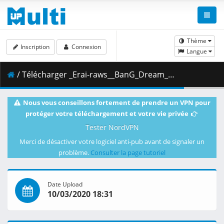
Thème
Inscription
Connexion
Langue
/ Télécharger _Erai-raws__BanG_Dream__3rd_Season_-_08__1080p_.mkv.001 ( 460.71 MB )
Nous vous conseillons fortement de prendre un VPN pour
protéger votre téléchargement et votre vie privée
Tester NordVPN
Merci de désactiver votre logiciel anti-pub avant de signaler un
problème.
Consulter la page tutoriel
Date Upload
10/03/2020 18:31