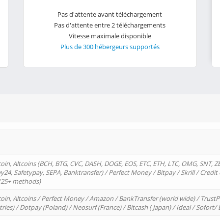
Pas d'attente avant téléchargement
Pas d'attente entre 2 téléchargements
Vitesse maximale disponible
Plus de 300 hébergeurs supportés
oin, Altcoins (BCH, BTG, CVC, DASH, DOGE, EOS, ETC, ETH, LTC, OMG, SNT, Z
4, Safetypay, SEPA, Banktransfer) / Perfect Money / Bitpay / Skrill / Credit 
 (25+ methods)
oin, Altcoins / Perfect Money / Amazon / BankTransfer (world wide) / Trus
tries) / Dotpay (Poland) / Neosurf (France) / Bitcash ( Japan) / Ideal / Sofort