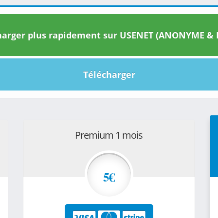
arger plus rapidement sur USENET (ANONYME & I
Télécharger
Premium 1 mois
5€