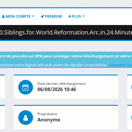
MON COMPTE
PREMIUM
PLUS
Reformation.Arc.in.24.Minutes.1080p.CR.WEB-DL.AAC2.0.H.264-VARYG.mkv.001
nt de prendre un VPN pour protéger votre téléchargement et votre 
sactiver votre logiciel anti-pub avant de signaler un problème.
Consulter la 
Date dernier téléchargement
06/08/2026 10:46
Propriétaire
Anonyme