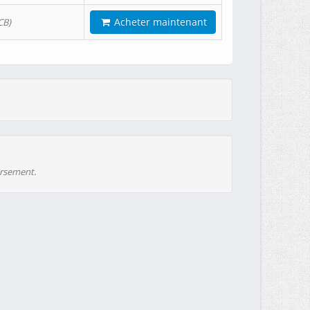
Acheter maintenant
CB)
ursement.