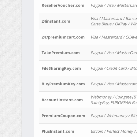
ResellerVoucher.com
Paypal / Visa / MasterCar
Visa / Mastercard / Banco
24instant.com
Carte Bleue / OKPay / Wi
247premiumcart.com
Visa / Mastercard / CCAv
TakePremium.com
Paypal / Visa / MasterCar
FileSharingKey.com
Paypal / Credit Card / Bitc
BuyPremiumKey.com
Paypal / Visa / Masterca
Webmoney / Coingate (BTC
AccountInstant.com
SafetyPay, EUROPEAN Bank
PremiumCoupon.com
Paypal / Webmoney / Bitc
PlusInstant.com
Bitcoin / Perfect Money /