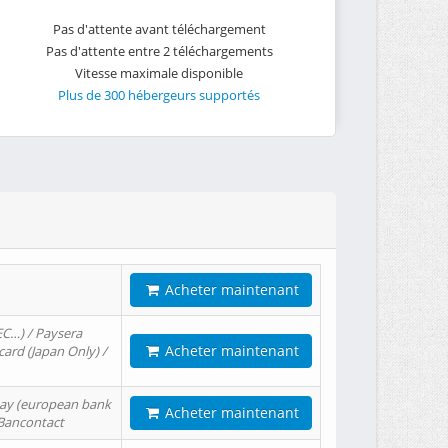
Pas d'attente avant téléchargement
Pas d'attente entre 2 téléchargements
Vitesse maximale disponible
Plus de 300 hébergeurs supportés
Acheter maintenant
EC…) / Paysera
Acheter maintenant
card (Japan Only) /
tPay (european bank
Acheter maintenant
/ Bancontact