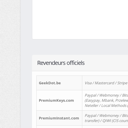
Revendeurs officiels
GeekDot.be
Visa / Mastercard / Stripe
Paypal / Webmoney / Bitc
PremiumKeys.com
(Easypay, Mbank, Przelewy2
Neteller / Local Methods
Paypal / Webmoney / Bitc
PremiumInstant.com
transfer) / QIWI (CIS coun