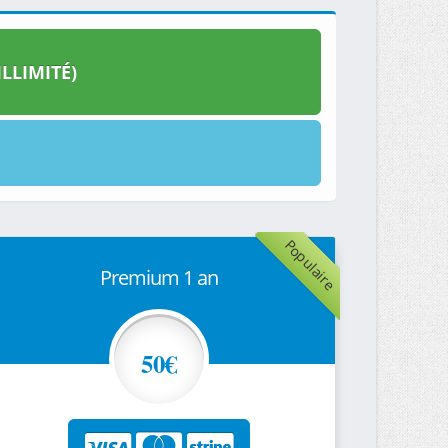
LLIMITÉ)
Populaire
Premium 1 an
50€