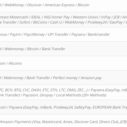
d / WebMoney / Discover / American Express / Bitcoin
ntact Mistercash / iDEAL / ING Home' Pay / Western Union / InPay / JCB / Am
re Transfer / Sofort / BitCoins / Cash U / WebMoney / Przelewy24 / DaoPay 
enue / Paytm / PayUMoney / UPi Transfer / Paysera / Banktransfer
d / Webmoney / Bitcoin / Bank Transfer
oin / Altcoins
rd / Webmoney / Bank Transfer / Perfect money / Amazon pay
, BCH, BTG, CVC, DASH, ETC, ETH, LTC, OMG, ZEC…) / Paysera (EasyPay, mB
 Transfer) / Payssion, Giropay / Local Methods (20+ Methods)
oin / Paysera (EasyPay, mBank, Przelewy24, SafetyPay, EUROPEAN Bank Transf
 Amazon Payments (Visa, Mastercard, Amex, Discover Card, Diners Club, JCB)