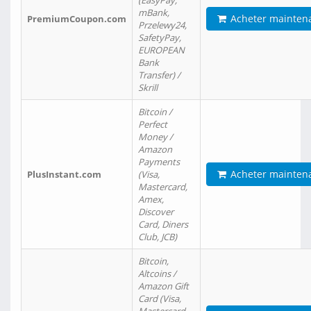
(EasyPay,
mBank,
Acheter mainten
PremiumCoupon.com
Przelewy24,
SafetyPay,
EUROPEAN
Bank
Transfer) /
Skrill
Bitcoin /
Perfect
Money /
Amazon
Payments
Acheter mainten
PlusInstant.com
(Visa,
Mastercard,
Amex,
Discover
Card, Diners
Club, JCB)
Bitcoin,
Altcoins /
Amazon Gift
Card (Visa,