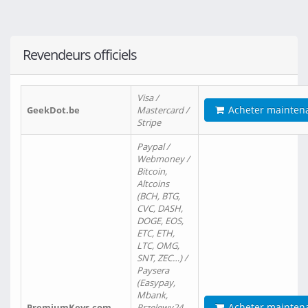
Revendeurs officiels
Visa /
Acheter mainten
GeekDot.be
Mastercard /
Stripe
Paypal /
Webmoney /
Bitcoin,
Altcoins
(BCH, BTG,
CVC, DASH,
DOGE, EOS,
ETC, ETH,
LTC, OMG,
SNT, ZEC…) /
Paysera
(Easypay,
Mbank,
Acheter mainten
PremiumKeys.com
Przelewy24,