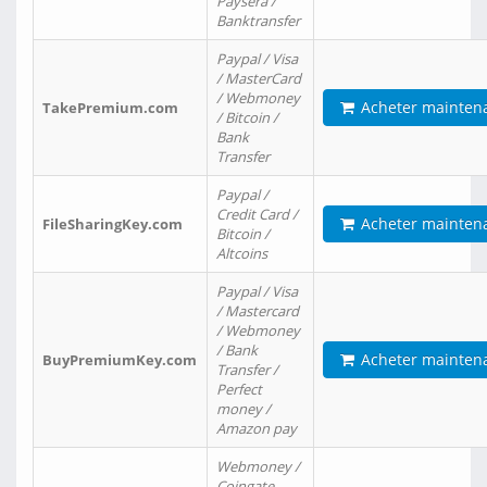
Paysera /
Banktransfer
Paypal / Visa
/ MasterCard
/ Webmoney
Acheter mainten
TakePremium.com
/ Bitcoin /
Bank
Transfer
Paypal /
Credit Card /
Acheter mainten
FileSharingKey.com
Bitcoin /
Altcoins
Paypal / Visa
/ Mastercard
/ Webmoney
/ Bank
Acheter mainten
BuyPremiumKey.com
Transfer /
Perfect
money /
Amazon pay
Webmoney /
Coingate