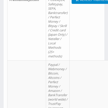
Safetypay,
SEPA,
Banktransfer)
/ Perfect
Money /
Bitpay / Skrill
/ Credit card
(Japan Only) /
Neteller /
Local
Methods
(25+
methods)
Paypal /
Webmoney /
Bitcoin,
Altcoins /
Perfect
Money /
Amazon /
BankTransfer
(world wide) /
TrustPay