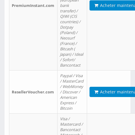
(european
Acheter mainten
PremiumInstant.com
bank
transfer) /
QIWI (CIS
countries) /
Dotpay
(Poland) /
Neosurf
(France) /
Bitcash (
Japan) / Ideal
/ Sofort/
Bancontact
Paypal / Visa
/ MasterCard
/ WebMoney
Acheter mainten
ResellerVoucher.com
/ Discover /
American
Express /
Bitcoin
Visa /
Mastercard /
Bancontact