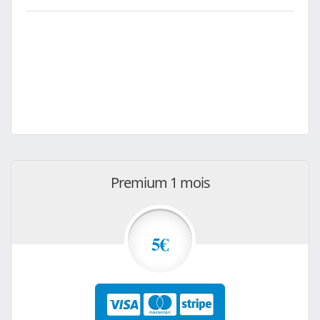
Premium 1 mois
5€