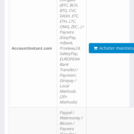
(BTC, BCH,
BTG, CVC,
DASH, ETC,
ETH, LTC,
OMG, ZEC…) /
Paysera
(EasyPay,
mBank,
Acheter mainten
AccountInstant.com
Przelewy24,
SafetyPay,
EUROPEAN
Bank
Transfer) /
Payssion,
Giropay /
Local
Methods
(20+
Methods)
Paypal /
Webmoney /
Bitcoin /
Paysera