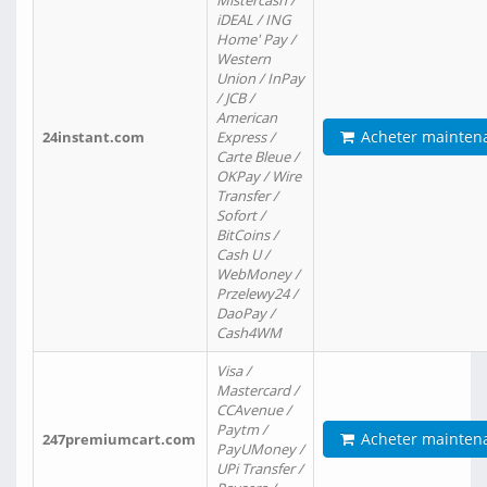
Mistercash /
iDEAL / ING
Home' Pay /
Western
Union / InPay
/ JCB /
American
Acheter mainten
24instant.com
Express /
Carte Bleue /
OKPay / Wire
Transfer /
Sofort /
BitCoins /
Cash U /
WebMoney /
Przelewy24 /
DaoPay /
Cash4WM
Visa /
Mastercard /
CCAvenue /
Paytm /
Acheter mainten
247premiumcart.com
PayUMoney /
UPi Transfer /