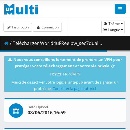
Thème
Inscription
Connexion
Langue
/ Télécharger World4uFRee.pw_sec7dual72.mkv.003 ( 199.00 MB )
Nous vous conseillons fortement de prendre un VPN pour
protéger votre téléchargement et votre vie privée
Tester NordVPN
Merci de désactiver votre logiciel anti-pub avant de signaler un
problème.
Consulter la page tutoriel
Date Upload
08/06/2016 16:59