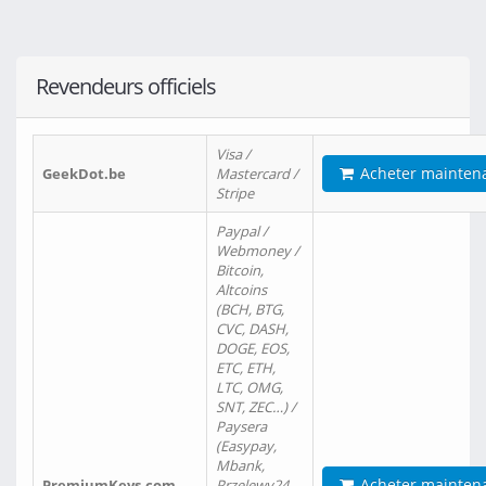
Revendeurs officiels
Visa /
Acheter mainten
GeekDot.be
Mastercard /
Stripe
Paypal /
Webmoney /
Bitcoin,
Altcoins
(BCH, BTG,
CVC, DASH,
DOGE, EOS,
ETC, ETH,
LTC, OMG,
SNT, ZEC…) /
Paysera
(Easypay,
Mbank,
Acheter mainten
PremiumKeys.com
Przelewy24,