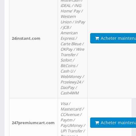
Mistercash /
iDEAL / ING
Home' Pay /
Western
Union / InPay
/ JCB /
American
Acheter mainten
24instant.com
Express /
Carte Bleue /
OKPay / Wire
Transfer /
Sofort /
BitCoins /
Cash U /
WebMoney /
Przelewy24 /
DaoPay /
Cash4WM
Visa /
Mastercard /
CCAvenue /
Paytm /
Acheter mainten
247premiumcart.com
PayUMoney /
UPi Transfer /