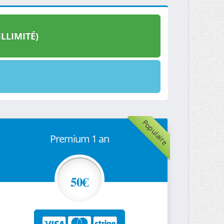
LLIMITÉ)
Populaire
Premium 1 an
50€