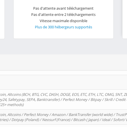
Pas d'attente avant téléchargement
Pas d'attente entre 2 téléchargements
Vitesse maximale disponible
Plus de 300 hébergeurs supportés
oin, Altcoins (BCH, BTG, CVC, DASH, DOGE, EOS, ETC, ETH, LTC, OMG, SNT, Z
4, Safetypay, SEPA, Banktransfer) / Perfect Money / Bitpay / Skrill / Credit 
 (25+ methods)
oin, Altcoins / Perfect Money / Amazon / BankTransfer (world wide) / Trus
tries) / Dotpay (Poland) / Neosurf (France) / Bitcash ( Japan) / Ideal / Sofort