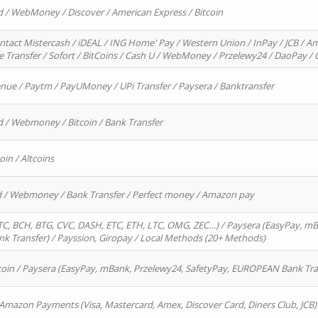
d / WebMoney / Discover / American Express / Bitcoin
ntact Mistercash / iDEAL / ING Home' Pay / Western Union / InPay / JCB / Am
re Transfer / Sofort / BitCoins / Cash U / WebMoney / Przelewy24 / DaoPay 
enue / Paytm / PayUMoney / UPi Transfer / Paysera / Banktransfer
d / Webmoney / Bitcoin / Bank Transfer
oin / Altcoins
rd / Webmoney / Bank Transfer / Perfect money / Amazon pay
, BCH, BTG, CVC, DASH, ETC, ETH, LTC, OMG, ZEC…) / Paysera (EasyPay, mB
 Transfer) / Payssion, Giropay / Local Methods (20+ Methods)
oin / Paysera (EasyPay, mBank, Przelewy24, SafetyPay, EUROPEAN Bank Transf
 Amazon Payments (Visa, Mastercard, Amex, Discover Card, Diners Club, JCB)