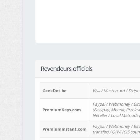
Revendeurs officiels
GeekDot.be
Visa / Mastercard / Stripe
Paypal / Webmoney / Bitc
PremiumKeys.com
(Easypay, Mbank, Przelewy2
Neteller / Local Methods
Paypal / Webmoney / Bitc
PremiumInstant.com
transfer) / QIWI (CIS coun