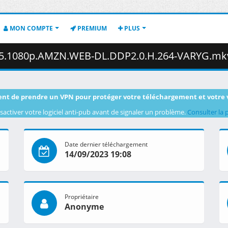
MON COMPTE
PREMIUM
PLUS
1080p.AMZN.WEB-DL.DDP2.0.H.264-VARYG.mkv.003 ( 4
nt de prendre un VPN pour protéger votre téléchargement et votre 
sactiver votre logiciel anti-pub avant de signaler un problème.
Consulter la 
Date dernier téléchargement
14/09/2023 19:08
Propriétaire
Anonyme