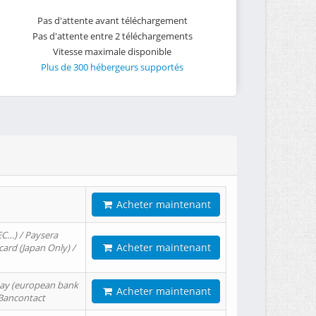
Pas d'attente avant téléchargement
Pas d'attente entre 2 téléchargements
Vitesse maximale disponible
Plus de 300 hébergeurs supportés
Acheter maintenant
EC…) / Paysera
Acheter maintenant
card (Japan Only) /
tPay (european bank
Acheter maintenant
/ Bancontact