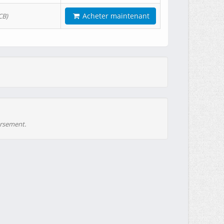
Acheter maintenant
CB)
ursement.