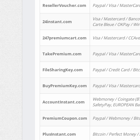
ResellerVoucher.com
Paypal / Visa / MasterCar
Visa / Mastercard / Banco
24instant.com
Carte Bleue / OKPay / Wi
247premiumcart.com
Visa / Mastercard / CCAv
TakePremium.com
Paypal / Visa / MasterCar
FileSharingKey.com
Paypal / Credit Card / Bitc
BuyPremiumKey.com
Paypal / Visa / Masterca
Webmoney / Coingate (BTC
AccountInstant.com
SafetyPay, EUROPEAN Bank
PremiumCoupon.com
Paypal / Webmoney / Bitc
PlusInstant.com
Bitcoin / Perfect Money /