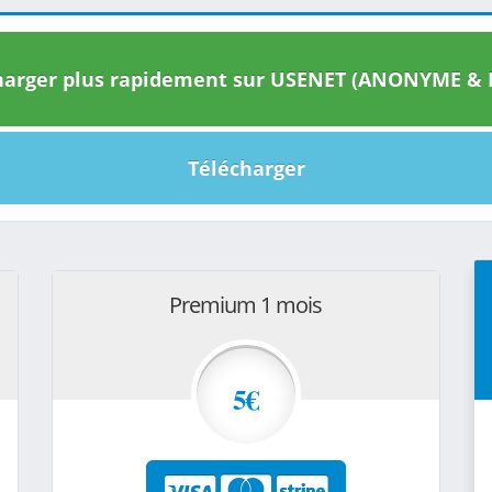
arger plus rapidement sur USENET (ANONYME & I
Télécharger
Premium 1 mois
5€