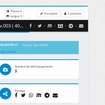
Thème
Inscription
Connexion
Langue
00.50 MB )
vie privée
Tester NordVPN
page tutoriel
Nombre de téléchargements
3
Partage