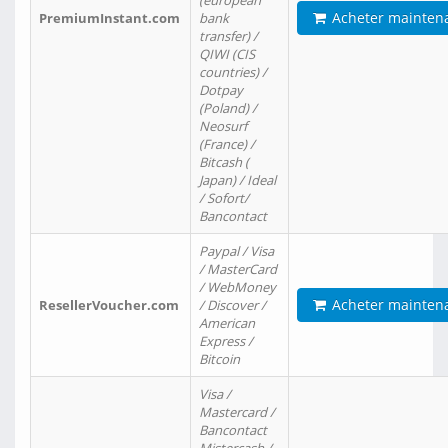
(european
Acheter mainten
PremiumInstant.com
bank
transfer) /
QIWI (CIS
countries) /
Dotpay
(Poland) /
Neosurf
(France) /
Bitcash (
Japan) / Ideal
/ Sofort/
Bancontact
Paypal / Visa
/ MasterCard
/ WebMoney
Acheter mainten
ResellerVoucher.com
/ Discover /
American
Express /
Bitcoin
Visa /
Mastercard /
Bancontact