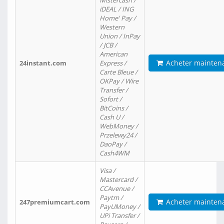
Mistercash /
iDEAL / ING
Home' Pay /
Western
Union / InPay
/ JCB /
American
Acheter mainten
24instant.com
Express /
Carte Bleue /
OKPay / Wire
Transfer /
Sofort /
BitCoins /
Cash U /
WebMoney /
Przelewy24 /
DaoPay /
Cash4WM
Visa /
Mastercard /
CCAvenue /
Paytm /
Acheter mainten
247premiumcart.com
PayUMoney /
UPi Transfer /