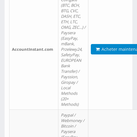
(BTC, BCH,
BTG, CVC,
DASH, ETC,
ETH, LTC,
OMG, ZEC…) /
Paysera
(EasyPay,
mBank,
Acheter mainten
AccountInstant.com
Przelewy24,
SafetyPay,
EUROPEAN
Bank
Transfer) /
Payssion,
Giropay /
Local
Methods
(20+
Methods)
Paypal /
Webmoney /
Bitcoin /
Paysera