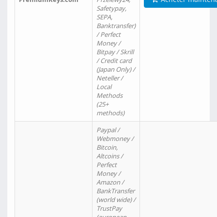
Safetypay,
SEPA,
Banktransfer)
/ Perfect
Money /
Bitpay / Skrill
/ Credit card
(Japan Only) /
Neteller /
Local
Methods
(25+
methods)
Paypal /
Webmoney /
Bitcoin,
Altcoins /
Perfect
Money /
Amazon /
BankTransfer
(world wide) /
TrustPay