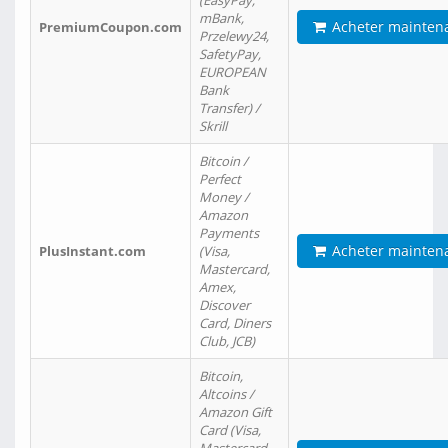
(EasyPay,
mBank,
Acheter mainten
PremiumCoupon.com
Przelewy24,
SafetyPay,
EUROPEAN
Bank
Transfer) /
Skrill
Bitcoin /
Perfect
Money /
Amazon
Payments
Acheter mainten
PlusInstant.com
(Visa,
Mastercard,
Amex,
Discover
Card, Diners
Club, JCB)
Bitcoin,
Altcoins /
Amazon Gift
Card (Visa,