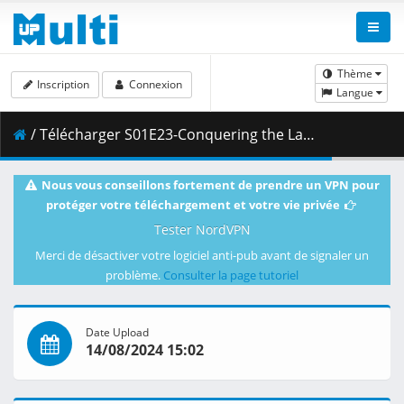
Thème
Inscription
Connexion
Langue
/ Télécharger S01E23-Conquering the Labyrinth [E0AD321D].mkv.002 ( 281.26 MB )
Nous vous conseillons fortement de prendre un VPN pour
protéger votre téléchargement et votre vie privée
Tester NordVPN
Merci de désactiver votre logiciel anti-pub avant de signaler un
problème.
Consulter la page tutoriel
Date Upload
14/08/2024 15:02