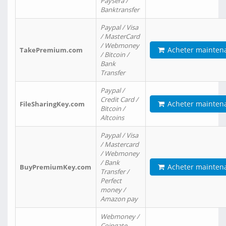
Paysera /
Banktransfer
Paypal / Visa
/ MasterCard
/ Webmoney
Acheter mainten
TakePremium.com
/ Bitcoin /
Bank
Transfer
Paypal /
Credit Card /
Acheter mainten
FileSharingKey.com
Bitcoin /
Altcoins
Paypal / Visa
/ Mastercard
/ Webmoney
/ Bank
Acheter mainten
BuyPremiumKey.com
Transfer /
Perfect
money /
Amazon pay
Webmoney /
Coingate