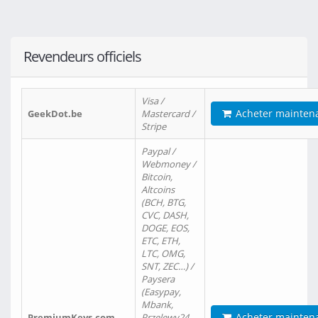
Revendeurs officiels
Visa /
Acheter mainten
GeekDot.be
Mastercard /
Stripe
Paypal /
Webmoney /
Bitcoin,
Altcoins
(BCH, BTG,
CVC, DASH,
DOGE, EOS,
ETC, ETH,
LTC, OMG,
SNT, ZEC…) /
Paysera
(Easypay,
Mbank,
Acheter mainten
PremiumKeys.com
Przelewy24,