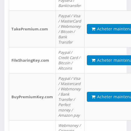
Paysera /
Banktransfer
Paypal / Visa
/ MasterCard
/ Webmoney
Acheter mainten
TakePremium.com
/ Bitcoin /
Bank
Transfer
Paypal /
Credit Card /
Acheter mainten
FileSharingKey.com
Bitcoin /
Altcoins
Paypal / Visa
/ Mastercard
/ Webmoney
/ Bank
Acheter mainten
BuyPremiumKey.com
Transfer /
Perfect
money /
Amazon pay
Webmoney /
Coingate