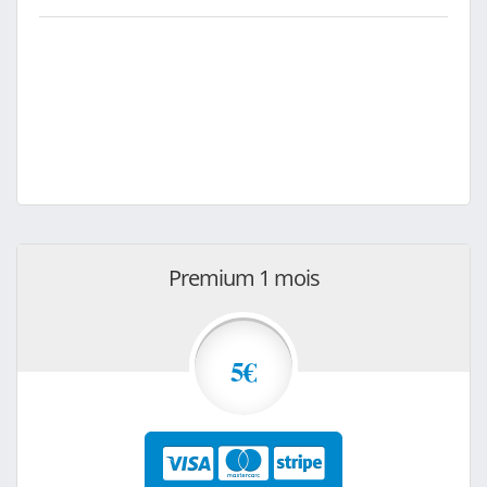
Premium 1 mois
5€