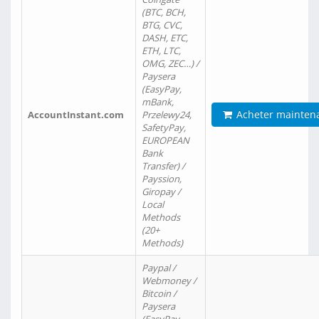
(BTC, BCH,
BTG, CVC,
DASH, ETC,
ETH, LTC,
OMG, ZEC…) /
Paysera
(EasyPay,
mBank,
Acheter mainten
AccountInstant.com
Przelewy24,
SafetyPay,
EUROPEAN
Bank
Transfer) /
Payssion,
Giropay /
Local
Methods
(20+
Methods)
Paypal /
Webmoney /
Bitcoin /
Paysera