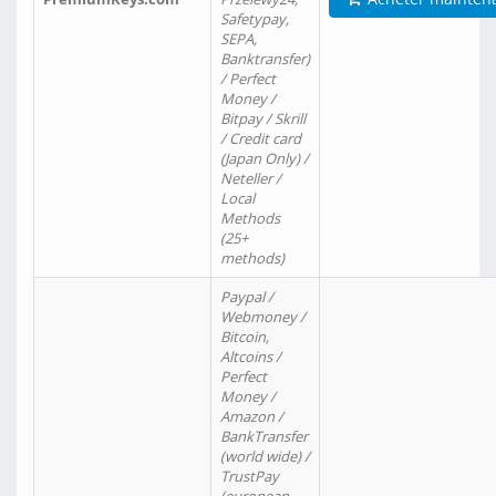
Safetypay,
SEPA,
Banktransfer)
/ Perfect
Money /
Bitpay / Skrill
/ Credit card
(Japan Only) /
Neteller /
Local
Methods
(25+
methods)
Paypal /
Webmoney /
Bitcoin,
Altcoins /
Perfect
Money /
Amazon /
BankTransfer
(world wide) /
TrustPay