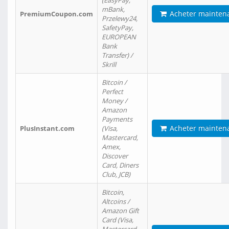
(EasyPay,
mBank,
Acheter mainten
PremiumCoupon.com
Przelewy24,
SafetyPay,
EUROPEAN
Bank
Transfer) /
Skrill
Bitcoin /
Perfect
Money /
Amazon
Payments
Acheter mainten
PlusInstant.com
(Visa,
Mastercard,
Amex,
Discover
Card, Diners
Club, JCB)
Bitcoin,
Altcoins /
Amazon Gift
Card (Visa,