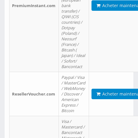
(european
Acheter mainten
PremiumInstant.com
bank
transfer) /
QIWI (CIS
countries) /
Dotpay
(Poland) /
Neosurf
(France) /
Bitcash (
Japan) / Ideal
/ Sofort/
Bancontact
Paypal / Visa
/ MasterCard
/ WebMoney
Acheter mainten
ResellerVoucher.com
/ Discover /
American
Express /
Bitcoin
Visa /
Mastercard /
Bancontact