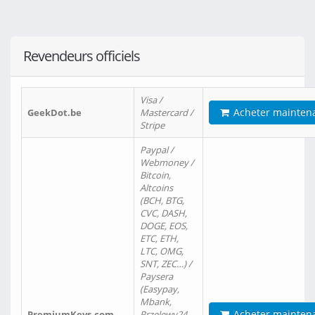
Revendeurs officiels
Visa /
Acheter mainten
GeekDot.be
Mastercard /
Stripe
Paypal /
Webmoney /
Bitcoin,
Altcoins
(BCH, BTG,
CVC, DASH,
DOGE, EOS,
ETC, ETH,
LTC, OMG,
SNT, ZEC…) /
Paysera
(Easypay,
Mbank,
Acheter mainten
PremiumKeys.com
Przelewy24,