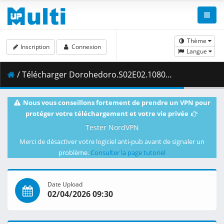
Thème
Inscription
Connexion
Langue
/ Télécharger Dorohedoro.S02E02.1080p.NF.WEB-DL.DUAL.DDP5.1.H.264.MSubs-ToonsHub.mkv.001 ( 393.08 MB )
Nous vous conseillons fortement de prendre un VPN pour
protéger votre téléchargement et votre vie privée
Tester NordVPN
Merci de désactiver votre logiciel anti-pub avant de signaler un
problème.
Consulter la page tutoriel
Date Upload
02/04/2026 09:30