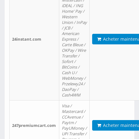
Mistercash /
iDEAL / ING
Home' Pay /
Western
Union / InPay
/ JCB /
American
Acheter mainten
24instant.com
Express /
Carte Bleue /
OKPay / Wire
Transfer /
Sofort /
BitCoins /
Cash U /
WebMoney /
Przelewy24 /
DaoPay /
Cash4WM
Visa /
Mastercard /
CCAvenue /
Paytm /
Acheter mainten
247premiumcart.com
PayUMoney /
UPi Transfer /