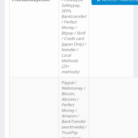
Safetypay,
SEPA,
Banktransfer)
/ Perfect
Money /
Bitpay / Skrill
/ Credit card
(Japan Only) /
Neteller /
Local
Methods
(25+
methods)
Paypal /
Webmoney /
Bitcoin,
Altcoins /
Perfect
Money /
Amazon /
BankTransfer
(world wide) /
TrustPay