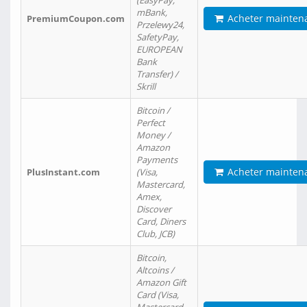
(EasyPay,
mBank,
Acheter mainten
PremiumCoupon.com
Przelewy24,
SafetyPay,
EUROPEAN
Bank
Transfer) /
Skrill
Bitcoin /
Perfect
Money /
Amazon
Payments
Acheter mainten
PlusInstant.com
(Visa,
Mastercard,
Amex,
Discover
Card, Diners
Club, JCB)
Bitcoin,
Altcoins /
Amazon Gift
Card (Visa,