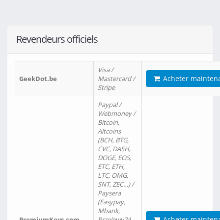
Revendeurs officiels
Visa /
Acheter mainten
GeekDot.be
Mastercard /
Stripe
Paypal /
Webmoney /
Bitcoin,
Altcoins
(BCH, BTG,
CVC, DASH,
DOGE, EOS,
ETC, ETH,
LTC, OMG,
SNT, ZEC…) /
Paysera
(Easypay,
Mbank,
Acheter mainten
PremiumKeys.com
Przelewy24,