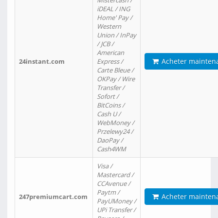
Mistercash /
iDEAL / ING
Home' Pay /
Western
Union / InPay
/ JCB /
American
Acheter mainten
24instant.com
Express /
Carte Bleue /
OKPay / Wire
Transfer /
Sofort /
BitCoins /
Cash U /
WebMoney /
Przelewy24 /
DaoPay /
Cash4WM
Visa /
Mastercard /
CCAvenue /
Paytm /
Acheter mainten
247premiumcart.com
PayUMoney /
UPi Transfer /