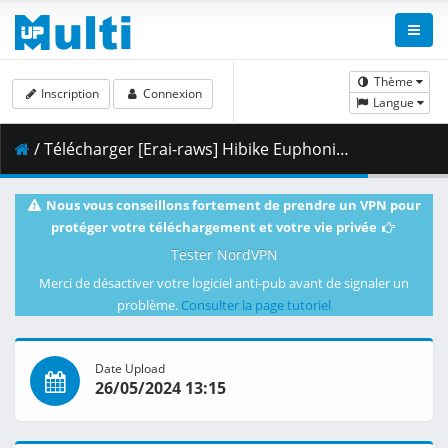
Thème
Inscription
Connexion
Langue
/ Télécharger [Erai-raws] Hibike Euphonium 3 - 08 [1080p][Multiple Subtitle][04776A10].mkv.003 ( 487.04 MB )
Nous vous conseillons fortement de prendre un VPN pour
protéger votre téléchargement et votre vie privée
Tester NordVPN
Merci de désactiver votre logiciel anti-pub avant de signaler un
problème.
Consulter la page tutoriel
Date Upload
26/05/2024 13:15