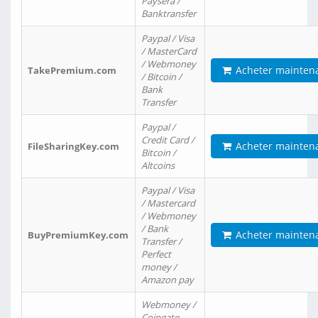
Paysera /
Banktransfer
Paypal / Visa
/ MasterCard
/ Webmoney
Acheter mainten
TakePremium.com
/ Bitcoin /
Bank
Transfer
Paypal /
Credit Card /
Acheter mainten
FileSharingKey.com
Bitcoin /
Altcoins
Paypal / Visa
/ Mastercard
/ Webmoney
/ Bank
Acheter mainten
BuyPremiumKey.com
Transfer /
Perfect
money /
Amazon pay
Webmoney /
Coingate