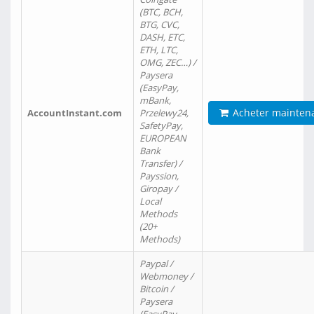
(BTC, BCH,
BTG, CVC,
DASH, ETC,
ETH, LTC,
OMG, ZEC…) /
Paysera
(EasyPay,
mBank,
Acheter mainten
AccountInstant.com
Przelewy24,
SafetyPay,
EUROPEAN
Bank
Transfer) /
Payssion,
Giropay /
Local
Methods
(20+
Methods)
Paypal /
Webmoney /
Bitcoin /
Paysera