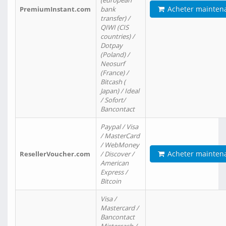
(european
Acheter mainten
PremiumInstant.com
bank
transfer) /
QIWI (CIS
countries) /
Dotpay
(Poland) /
Neosurf
(France) /
Bitcash (
Japan) / Ideal
/ Sofort/
Bancontact
Paypal / Visa
/ MasterCard
/ WebMoney
Acheter mainten
ResellerVoucher.com
/ Discover /
American
Express /
Bitcoin
Visa /
Mastercard /
Bancontact