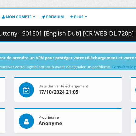
MON COMPTE
PREMIUM
PLUS
 S01E01 [English Dub] [CR WEB-DL 720p] [04F0C281].mkv.001 (
nt de prendre un VPN pour protéger votre téléchargement et votre 
sactiver votre logiciel anti-pub avant de signaler un problème.
Consulter la 
Date dernier téléchargement
17/10/2024 21:05
Propriétaire
Anonyme