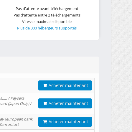
Pas d'attente avant téléchargement
Pas d'attente entre 2 téléchargements
Vitesse maximale disponible
Plus de 300 hébergeurs supportés
Acheter maintenant
EC…) / Paysera
Acheter maintenant
card (Japan Only) /
tPay (european bank
Acheter maintenant
/ Bancontact