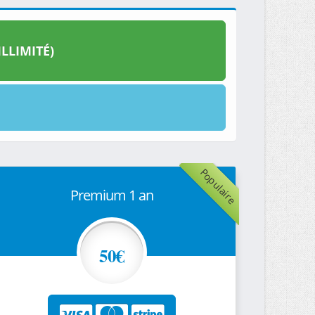
LLIMITÉ)
Populaire
Premium 1 an
50€