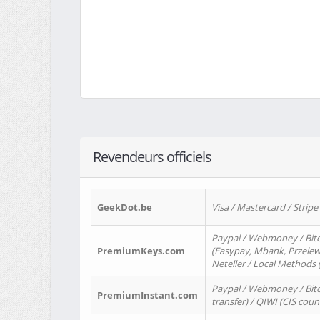
Revendeurs officiels
GeekDot.be
Visa / Mastercard / Stripe
Paypal / Webmoney / Bitc
PremiumKeys.com
(Easypay, Mbank, Przelewy2
Neteller / Local Methods
Paypal / Webmoney / Bitc
PremiumInstant.com
transfer) / QIWI (CIS coun