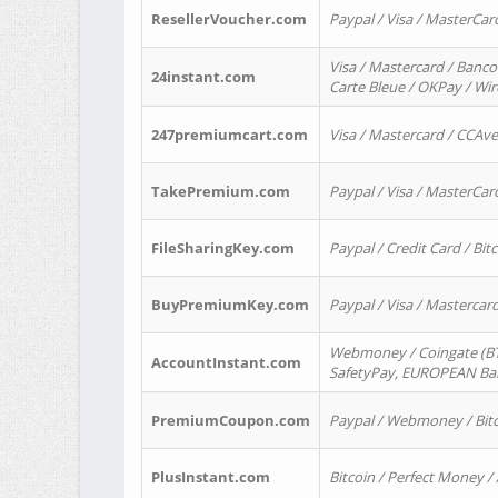
ResellerVoucher.com
Paypal / Visa / MasterCar
Visa / Mastercard / Banco
24instant.com
Carte Bleue / OKPay / Wi
247premiumcart.com
Visa / Mastercard / CCAv
TakePremium.com
Paypal / Visa / MasterCar
FileSharingKey.com
Paypal / Credit Card / Bitc
BuyPremiumKey.com
Paypal / Visa / Masterca
Webmoney / Coingate (BTC
AccountInstant.com
SafetyPay, EUROPEAN Bank
PremiumCoupon.com
Paypal / Webmoney / Bitc
PlusInstant.com
Bitcoin / Perfect Money /