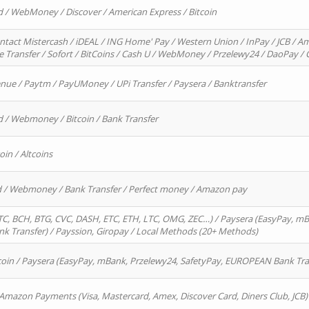
d / WebMoney / Discover / American Express / Bitcoin
ntact Mistercash / iDEAL / ING Home' Pay / Western Union / InPay / JCB / Am
re Transfer / Sofort / BitCoins / Cash U / WebMoney / Przelewy24 / DaoPay 
enue / Paytm / PayUMoney / UPi Transfer / Paysera / Banktransfer
d / Webmoney / Bitcoin / Bank Transfer
oin / Altcoins
rd / Webmoney / Bank Transfer / Perfect money / Amazon pay
, BCH, BTG, CVC, DASH, ETC, ETH, LTC, OMG, ZEC…) / Paysera (EasyPay, mB
 Transfer) / Payssion, Giropay / Local Methods (20+ Methods)
oin / Paysera (EasyPay, mBank, Przelewy24, SafetyPay, EUROPEAN Bank Transf
 Amazon Payments (Visa, Mastercard, Amex, Discover Card, Diners Club, JCB)