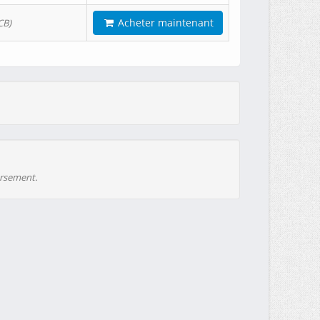
Acheter maintenant
CB)
ursement.