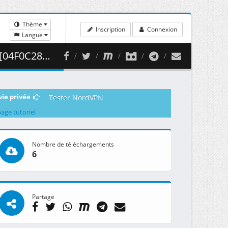
Thème
Inscription
Connexion
Langue
 349.76 MB )
vie privée
Tester NordVPN
page tutoriel
Nombre de téléchargements
6
Partage