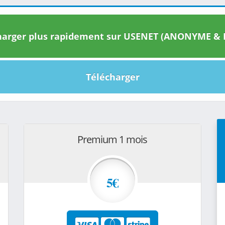
arger plus rapidement sur USENET (ANONYME & I
Télécharger
Premium 1 mois
5€