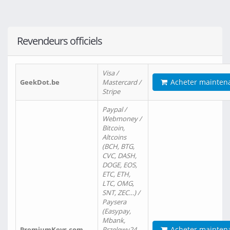
Revendeurs officiels
Visa /
Acheter mainten
GeekDot.be
Mastercard /
Stripe
Paypal /
Webmoney /
Bitcoin,
Altcoins
(BCH, BTG,
CVC, DASH,
DOGE, EOS,
ETC, ETH,
LTC, OMG,
SNT, ZEC…) /
Paysera
(Easypay,
Mbank,
Acheter mainten
PremiumKeys.com
Przelewy24,