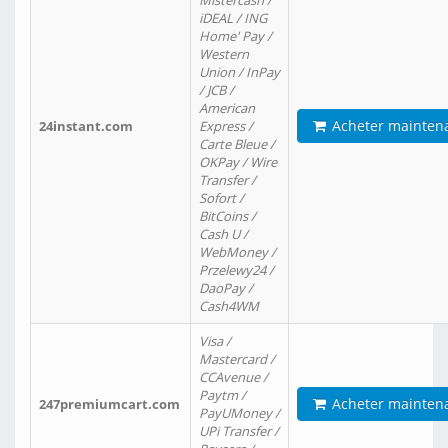
Mistercash /
iDEAL / ING
Home' Pay /
Western
Union / InPay
/ JCB /
American
Acheter mainten
24instant.com
Express /
Carte Bleue /
OKPay / Wire
Transfer /
Sofort /
BitCoins /
Cash U /
WebMoney /
Przelewy24 /
DaoPay /
Cash4WM
Visa /
Mastercard /
CCAvenue /
Paytm /
Acheter mainten
247premiumcart.com
PayUMoney /
UPi Transfer /