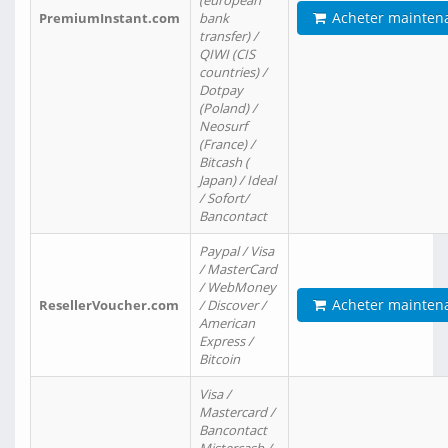
(european
Acheter mainten
PremiumInstant.com
bank
transfer) /
QIWI (CIS
countries) /
Dotpay
(Poland) /
Neosurf
(France) /
Bitcash (
Japan) / Ideal
/ Sofort/
Bancontact
Paypal / Visa
/ MasterCard
/ WebMoney
Acheter mainten
ResellerVoucher.com
/ Discover /
American
Express /
Bitcoin
Visa /
Mastercard /
Bancontact