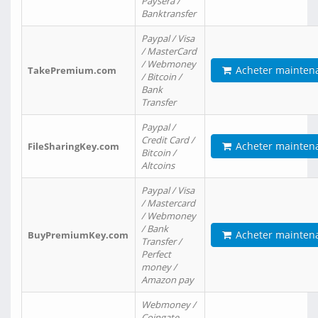
Paysera /
Banktransfer
Paypal / Visa
/ MasterCard
/ Webmoney
Acheter mainten
TakePremium.com
/ Bitcoin /
Bank
Transfer
Paypal /
Credit Card /
Acheter mainten
FileSharingKey.com
Bitcoin /
Altcoins
Paypal / Visa
/ Mastercard
/ Webmoney
/ Bank
Acheter mainten
BuyPremiumKey.com
Transfer /
Perfect
money /
Amazon pay
Webmoney /
Coingate