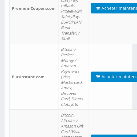
(EasyPay,
mBank,
Acheter mainten
PremiumCoupon.com
Przelewy24,
SafetyPay,
EUROPEAN
Bank
Transfer) /
Skrill
Bitcoin /
Perfect
Money /
Amazon
Payments
Acheter mainten
PlusInstant.com
(Visa,
Mastercard,
Amex,
Discover
Card, Diners
Club, JCB)
Bitcoin,
Altcoins /
Amazon Gift
Card (Visa,