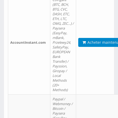
(BTC, BCH,
BTG, CVC,
DASH, ETC,
ETH, LTC,
OMG, ZEC…) /
Paysera
(EasyPay,
mBank,
Acheter mainten
AccountInstant.com
Przelewy24,
SafetyPay,
EUROPEAN
Bank
Transfer) /
Payssion,
Giropay /
Local
Methods
(20+
Methods)
Paypal /
Webmoney /
Bitcoin /
Paysera