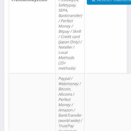
Safetypay,
SEPA,
Banktransfer)
/ Perfect
Money /
Bitpay / Skrill
/ Credit card
(Japan Only) /
Neteller /
Local
Methods
(25+
methods)
Paypal /
Webmoney /
Bitcoin,
Altcoins /
Perfect
Money /
Amazon /
BankTransfer
(world wide) /
TrustPay