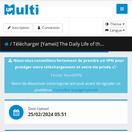
Thème
Inscription
Connexion
Langue
/ Télécharger [Yameii] The Daily Life of the Immortal King - S04E04 [English Dub] [CR WEB-DL 720p] [BDDC0AE4].mkv.001 ( 272.80 MB )
Nous vous conseillons fortement de prendre un VPN pour
protéger votre téléchargement et votre vie privée
Tester NordVPN
Merci de désactiver votre logiciel anti-pub avant de signaler un
problème.
Consulter la page tutoriel
Date Upload
25/02/2024 05:51