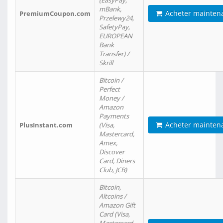
(EasyPay,
mBank,
Acheter mainten
PremiumCoupon.com
Przelewy24,
SafetyPay,
EUROPEAN
Bank
Transfer) /
Skrill
Bitcoin /
Perfect
Money /
Amazon
Payments
Acheter mainten
PlusInstant.com
(Visa,
Mastercard,
Amex,
Discover
Card, Diners
Club, JCB)
Bitcoin,
Altcoins /
Amazon Gift
Card (Visa,