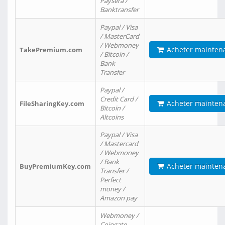
Paysera /
Banktransfer
Paypal / Visa
/ MasterCard
/ Webmoney
Acheter mainten
TakePremium.com
/ Bitcoin /
Bank
Transfer
Paypal /
Credit Card /
Acheter mainten
FileSharingKey.com
Bitcoin /
Altcoins
Paypal / Visa
/ Mastercard
/ Webmoney
/ Bank
Acheter mainten
BuyPremiumKey.com
Transfer /
Perfect
money /
Amazon pay
Webmoney /
Coingate