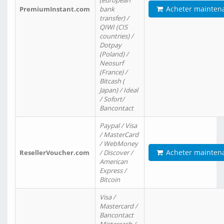
(european
Acheter mainten
PremiumInstant.com
bank
transfer) /
QIWI (CIS
countries) /
Dotpay
(Poland) /
Neosurf
(France) /
Bitcash (
Japan) / Ideal
/ Sofort/
Bancontact
Paypal / Visa
/ MasterCard
/ WebMoney
Acheter mainten
ResellerVoucher.com
/ Discover /
American
Express /
Bitcoin
Visa /
Mastercard /
Bancontact