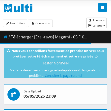
Thème
Inscription
Connexion
Langue
/ Télécharger [Erai-raws] Megami - 05 [1080p CR WEBRip HEVC AAC][MultiSub][C00170AD].mkv.002 ( 418.58 MB )
Nous vous conseillons fortement de prendre un VPN pour
protéger votre téléchargement et votre vie privée
Tester NordVPN
Merci de désactiver votre logiciel anti-pub avant de signaler un
problème.
Consulter la page tutoriel
Date Upload
05/05/2026 23:09