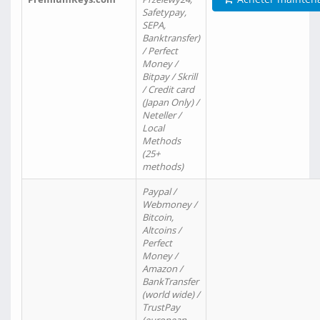
Safetypay,
SEPA,
Banktransfer)
/ Perfect
Money /
Bitpay / Skrill
/ Credit card
(Japan Only) /
Neteller /
Local
Methods
(25+
methods)
Paypal /
Webmoney /
Bitcoin,
Altcoins /
Perfect
Money /
Amazon /
BankTransfer
(world wide) /
TrustPay