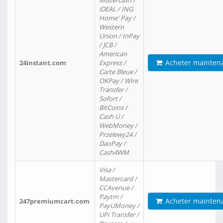
Mistercash /
iDEAL / ING
Home' Pay /
Western
Union / InPay
/ JCB /
American
Acheter mainten
24instant.com
Express /
Carte Bleue /
OKPay / Wire
Transfer /
Sofort /
BitCoins /
Cash U /
WebMoney /
Przelewy24 /
DaoPay /
Cash4WM
Visa /
Mastercard /
CCAvenue /
Paytm /
Acheter mainten
247premiumcart.com
PayUMoney /
UPi Transfer /