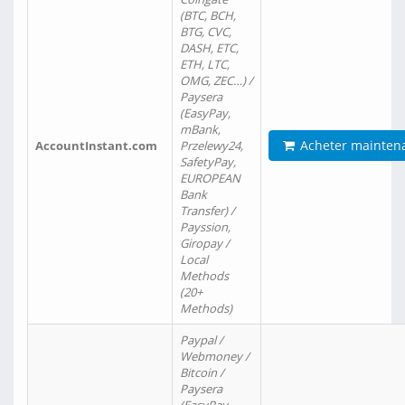
(BTC, BCH,
BTG, CVC,
DASH, ETC,
ETH, LTC,
OMG, ZEC…) /
Paysera
(EasyPay,
mBank,
Acheter mainten
AccountInstant.com
Przelewy24,
SafetyPay,
EUROPEAN
Bank
Transfer) /
Payssion,
Giropay /
Local
Methods
(20+
Methods)
Paypal /
Webmoney /
Bitcoin /
Paysera