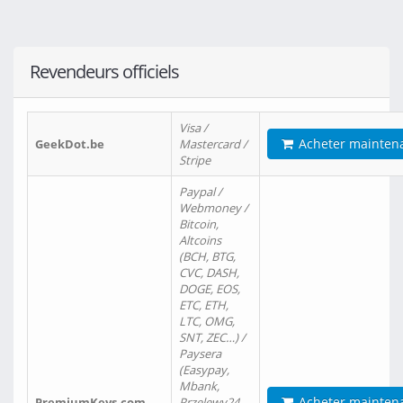
Revendeurs officiels
Visa /
Acheter mainten
GeekDot.be
Mastercard /
Stripe
Paypal /
Webmoney /
Bitcoin,
Altcoins
(BCH, BTG,
CVC, DASH,
DOGE, EOS,
ETC, ETH,
LTC, OMG,
SNT, ZEC…) /
Paysera
(Easypay,
Mbank,
Acheter mainten
PremiumKeys.com
Przelewy24,