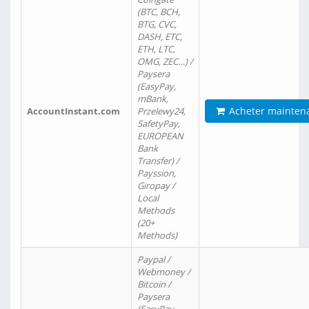
(BTC, BCH,
BTG, CVC,
DASH, ETC,
ETH, LTC,
OMG, ZEC…) /
Paysera
(EasyPay,
mBank,
Acheter mainten
AccountInstant.com
Przelewy24,
SafetyPay,
EUROPEAN
Bank
Transfer) /
Payssion,
Giropay /
Local
Methods
(20+
Methods)
Paypal /
Webmoney /
Bitcoin /
Paysera