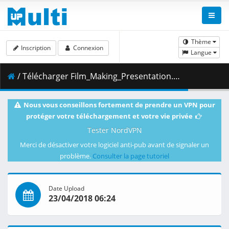
Thème
Inscription
Connexion
Langue
/ Télécharger Film_Making_Presentation.mkv.002 ( 825.34 MB )
Nous vous conseillons fortement de prendre un VPN pour
protéger votre téléchargement et votre vie privée
Tester NordVPN
Merci de désactiver votre logiciel anti-pub avant de signaler un
problème.
Consulter la page tutoriel
Date Upload
23/04/2018 06:24