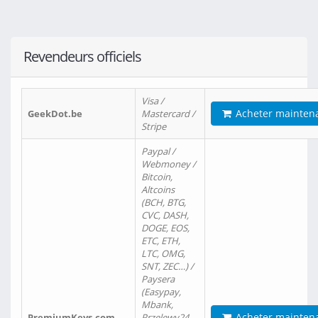
Revendeurs officiels
Visa /
Acheter mainten
GeekDot.be
Mastercard /
Stripe
Paypal /
Webmoney /
Bitcoin,
Altcoins
(BCH, BTG,
CVC, DASH,
DOGE, EOS,
ETC, ETH,
LTC, OMG,
SNT, ZEC…) /
Paysera
(Easypay,
Mbank,
Acheter mainten
PremiumKeys.com
Przelewy24,