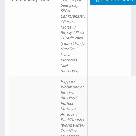
Safetypay,
SEPA,
Banktransfer)
/ Perfect
Money /
Bitpay / Skrill
/ Credit card
(Japan Only) /
Neteller /
Local
Methods
(25+
methods)
Paypal /
Webmoney /
Bitcoin,
Altcoins /
Perfect
Money /
Amazon /
BankTransfer
(world wide) /
TrustPay