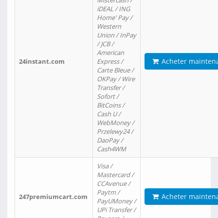
Mistercash /
iDEAL / ING
Home' Pay /
Western
Union / InPay
/ JCB /
American
Acheter mainten
24instant.com
Express /
Carte Bleue /
OKPay / Wire
Transfer /
Sofort /
BitCoins /
Cash U /
WebMoney /
Przelewy24 /
DaoPay /
Cash4WM
Visa /
Mastercard /
CCAvenue /
Paytm /
Acheter mainten
247premiumcart.com
PayUMoney /
UPi Transfer /