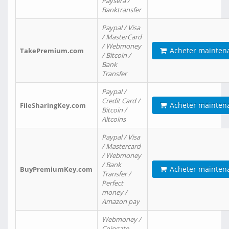
Paysera /
Banktransfer
Paypal / Visa
/ MasterCard
/ Webmoney
Acheter mainten
TakePremium.com
/ Bitcoin /
Bank
Transfer
Paypal /
Credit Card /
Acheter mainten
FileSharingKey.com
Bitcoin /
Altcoins
Paypal / Visa
/ Mastercard
/ Webmoney
/ Bank
Acheter mainten
BuyPremiumKey.com
Transfer /
Perfect
money /
Amazon pay
Webmoney /
Coingate