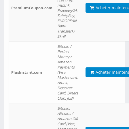
(EasyPay,
mBank,
Acheter mainten
PremiumCoupon.com
Przelewy24,
SafetyPay,
EUROPEAN
Bank
Transfer) /
Skrill
Bitcoin /
Perfect
Money /
Amazon
Payments
Acheter mainten
PlusInstant.com
(Visa,
Mastercard,
Amex,
Discover
Card, Diners
Club, JCB)
Bitcoin,
Altcoins /
Amazon Gift
Card (Visa,