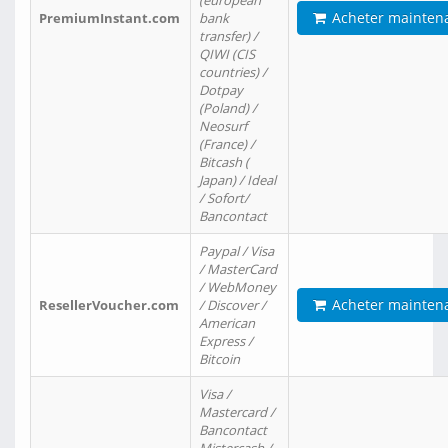
(european
Acheter mainten
PremiumInstant.com
bank
transfer) /
QIWI (CIS
countries) /
Dotpay
(Poland) /
Neosurf
(France) /
Bitcash (
Japan) / Ideal
/ Sofort/
Bancontact
Paypal / Visa
/ MasterCard
/ WebMoney
Acheter mainten
ResellerVoucher.com
/ Discover /
American
Express /
Bitcoin
Visa /
Mastercard /
Bancontact