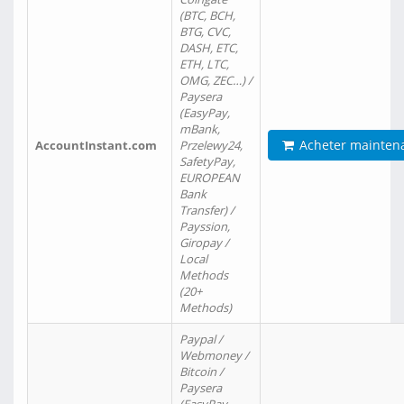
(BTC, BCH,
BTG, CVC,
DASH, ETC,
ETH, LTC,
OMG, ZEC…) /
Paysera
(EasyPay,
mBank,
Acheter mainten
AccountInstant.com
Przelewy24,
SafetyPay,
EUROPEAN
Bank
Transfer) /
Payssion,
Giropay /
Local
Methods
(20+
Methods)
Paypal /
Webmoney /
Bitcoin /
Paysera