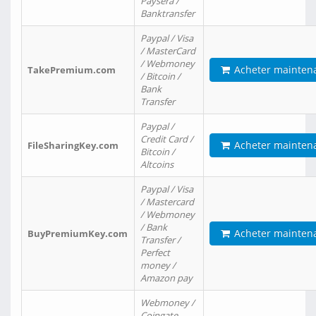
Paysera /
Banktransfer
Paypal / Visa
/ MasterCard
/ Webmoney
Acheter mainten
TakePremium.com
/ Bitcoin /
Bank
Transfer
Paypal /
Credit Card /
Acheter mainten
FileSharingKey.com
Bitcoin /
Altcoins
Paypal / Visa
/ Mastercard
/ Webmoney
/ Bank
Acheter mainten
BuyPremiumKey.com
Transfer /
Perfect
money /
Amazon pay
Webmoney /
Coingate