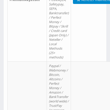
Safetypay,
SEPA,
Banktransfer)
/ Perfect
Money /
Bitpay / Skrill
/ Credit card
(Japan Only) /
Neteller /
Local
Methods
(25+
methods)
Paypal /
Webmoney /
Bitcoin,
Altcoins /
Perfect
Money /
Amazon /
BankTransfer
(world wide) /
TrustPay