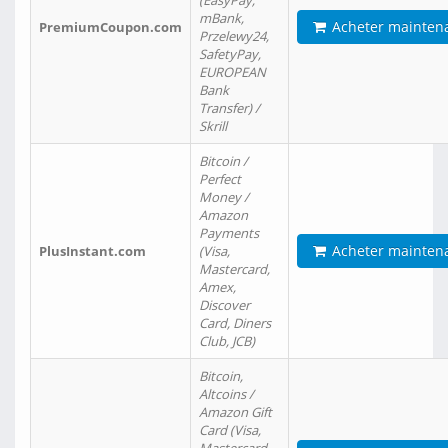
(EasyPay,
mBank,
Acheter mainten
PremiumCoupon.com
Przelewy24,
SafetyPay,
EUROPEAN
Bank
Transfer) /
Skrill
Bitcoin /
Perfect
Money /
Amazon
Payments
Acheter mainten
PlusInstant.com
(Visa,
Mastercard,
Amex,
Discover
Card, Diners
Club, JCB)
Bitcoin,
Altcoins /
Amazon Gift
Card (Visa,