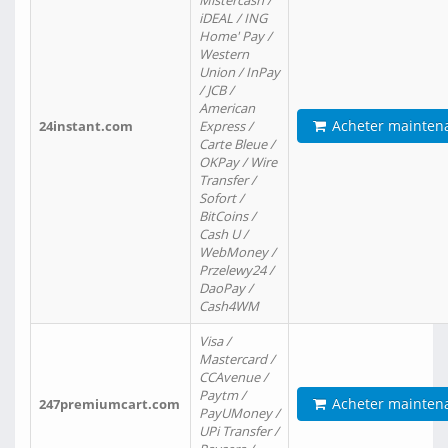
Mistercash /
iDEAL / ING
Home' Pay /
Western
Union / InPay
/ JCB /
American
Acheter mainten
24instant.com
Express /
Carte Bleue /
OKPay / Wire
Transfer /
Sofort /
BitCoins /
Cash U /
WebMoney /
Przelewy24 /
DaoPay /
Cash4WM
Visa /
Mastercard /
CCAvenue /
Paytm /
Acheter mainten
247premiumcart.com
PayUMoney /
UPi Transfer /