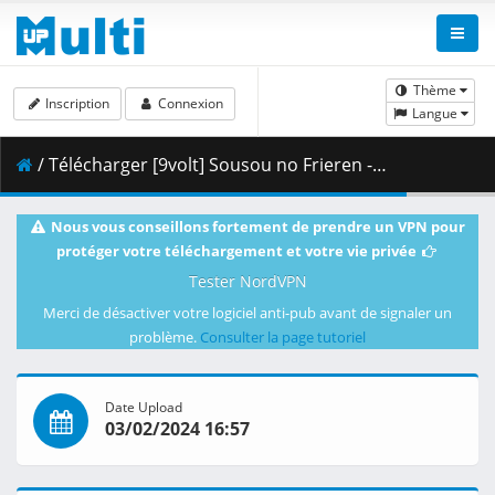
Thème
Inscription
Connexion
Langue
/ Télécharger [9volt] Sousou no Frieren - 20 [DBEB2A17].mkv.002 ( 495.86 MB )
Nous vous conseillons fortement de prendre un VPN pour
protéger votre téléchargement et votre vie privée
Tester NordVPN
Merci de désactiver votre logiciel anti-pub avant de signaler un
problème.
Consulter la page tutoriel
Date Upload
03/02/2024 16:57