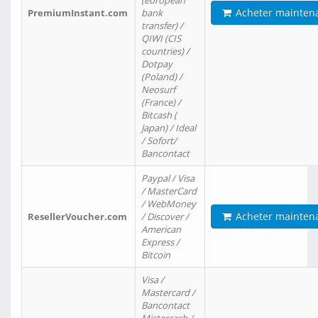
(european
Acheter mainten
PremiumInstant.com
bank
transfer) /
QIWI (CIS
countries) /
Dotpay
(Poland) /
Neosurf
(France) /
Bitcash (
Japan) / Ideal
/ Sofort/
Bancontact
Paypal / Visa
/ MasterCard
/ WebMoney
Acheter mainten
ResellerVoucher.com
/ Discover /
American
Express /
Bitcoin
Visa /
Mastercard /
Bancontact