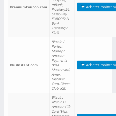
(EasyPay,
mBank,
Acheter mainten
PremiumCoupon.com
Przelewy24,
SafetyPay,
EUROPEAN
Bank
Transfer) /
Skrill
Bitcoin /
Perfect
Money /
Amazon
Payments
Acheter mainten
PlusInstant.com
(Visa,
Mastercard,
Amex,
Discover
Card, Diners
Club, JCB)
Bitcoin,
Altcoins /
Amazon Gift
Card (Visa,