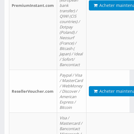
(european
Acheter mainten
PremiumInstant.com
bank
transfer) /
QIWI (CIS
countries) /
Dotpay
(Poland) /
Neosurf
(France) /
Bitcash (
Japan) / Ideal
/ Sofort/
Bancontact
Paypal / Visa
/ MasterCard
/ WebMoney
Acheter mainten
ResellerVoucher.com
/ Discover /
American
Express /
Bitcoin
Visa /
Mastercard /
Bancontact