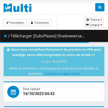
Thème
Inscription
Connexion
Langue
/ Télécharger [SubsPlease] Shadowverse Flame - 65 (720p) [90887E1D].mkv.001 ( 354.69 MB )
Nous vous conseillons fortement de prendre un VPN pour
protéger votre téléchargement et votre vie privée
Tester NordVPN
Merci de désactiver votre logiciel anti-pub avant de signaler un
problème.
Consulter la page tutoriel
Date Upload
14/10/2023 04:43