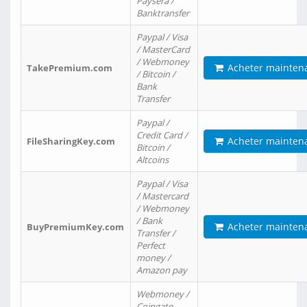
Paysera /
Banktransfer
Paypal / Visa
/ MasterCard
/ Webmoney
Acheter mainten
TakePremium.com
/ Bitcoin /
Bank
Transfer
Paypal /
Credit Card /
Acheter mainten
FileSharingKey.com
Bitcoin /
Altcoins
Paypal / Visa
/ Mastercard
/ Webmoney
/ Bank
Acheter mainten
BuyPremiumKey.com
Transfer /
Perfect
money /
Amazon pay
Webmoney /
Coingate