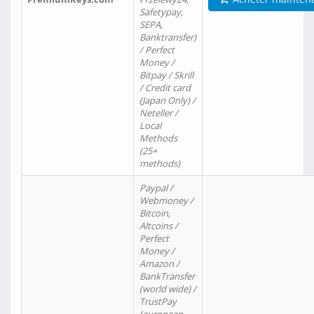
Safetypay,
SEPA,
Banktransfer)
/ Perfect
Money /
Bitpay / Skrill
/ Credit card
(Japan Only) /
Neteller /
Local
Methods
(25+
methods)
Paypal /
Webmoney /
Bitcoin,
Altcoins /
Perfect
Money /
Amazon /
BankTransfer
(world wide) /
TrustPay