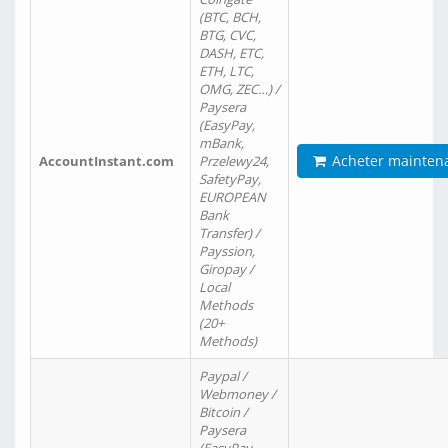
(BTC, BCH,
BTG, CVC,
DASH, ETC,
ETH, LTC,
OMG, ZEC…) /
Paysera
(EasyPay,
mBank,
Acheter mainten
AccountInstant.com
Przelewy24,
SafetyPay,
EUROPEAN
Bank
Transfer) /
Payssion,
Giropay /
Local
Methods
(20+
Methods)
Paypal /
Webmoney /
Bitcoin /
Paysera