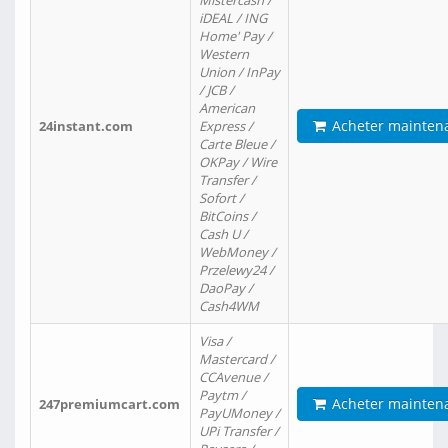
Mistercash /
iDEAL / ING
Home' Pay /
Western
Union / InPay
/ JCB /
American
Acheter mainten
24instant.com
Express /
Carte Bleue /
OKPay / Wire
Transfer /
Sofort /
BitCoins /
Cash U /
WebMoney /
Przelewy24 /
DaoPay /
Cash4WM
Visa /
Mastercard /
CCAvenue /
Paytm /
Acheter mainten
247premiumcart.com
PayUMoney /
UPi Transfer /