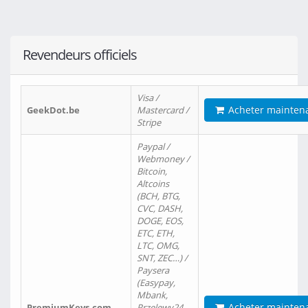
Revendeurs officiels
Visa /
Acheter mainten
GeekDot.be
Mastercard /
Stripe
Paypal /
Webmoney /
Bitcoin,
Altcoins
(BCH, BTG,
CVC, DASH,
DOGE, EOS,
ETC, ETH,
LTC, OMG,
SNT, ZEC…) /
Paysera
(Easypay,
Mbank,
Acheter mainten
PremiumKeys.com
Przelewy24,