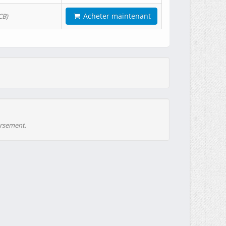
Acheter maintenant
CB)
ursement.