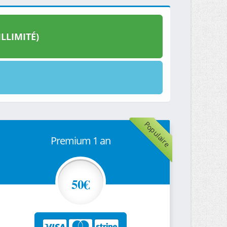
LLIMITÉ)
Populaire
Premium 1 an
50€