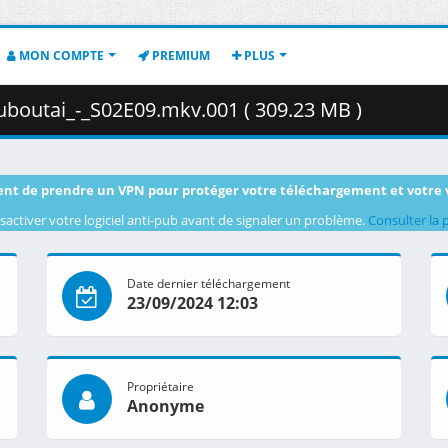
MON COMPTE
PREMIUM
PLUS
boutai_-_S02E09.mkv.001 ( 309.23 MB )
nt de prendre un VPN pour protéger votre téléchargement et votre 
sactiver votre logiciel anti-pub avant de signaler un problème.
Consulter la 
Date dernier téléchargement
23/09/2024 12:03
Propriétaire
Anonyme