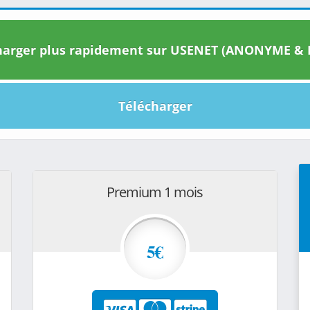
arger plus rapidement sur USENET (ANONYME & I
Télécharger
Premium 1 mois
5€