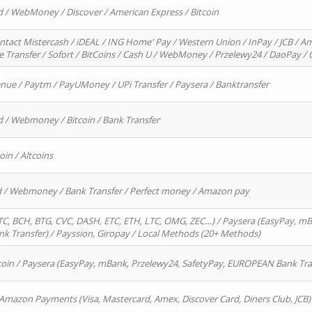
d / WebMoney / Discover / American Express / Bitcoin
ntact Mistercash / iDEAL / ING Home' Pay / Western Union / InPay / JCB / Am
re Transfer / Sofort / BitCoins / Cash U / WebMoney / Przelewy24 / DaoPay 
enue / Paytm / PayUMoney / UPi Transfer / Paysera / Banktransfer
d / Webmoney / Bitcoin / Bank Transfer
oin / Altcoins
rd / Webmoney / Bank Transfer / Perfect money / Amazon pay
, BCH, BTG, CVC, DASH, ETC, ETH, LTC, OMG, ZEC…) / Paysera (EasyPay, mB
 Transfer) / Payssion, Giropay / Local Methods (20+ Methods)
oin / Paysera (EasyPay, mBank, Przelewy24, SafetyPay, EUROPEAN Bank Transf
 Amazon Payments (Visa, Mastercard, Amex, Discover Card, Diners Club, JCB)