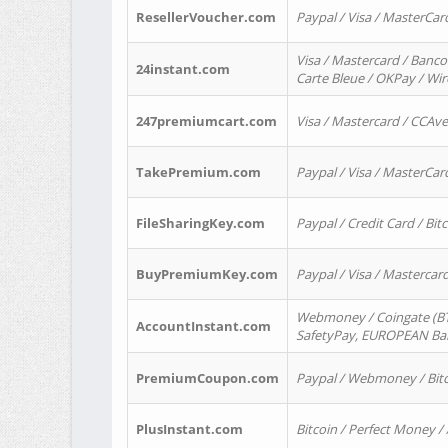
ResellerVoucher.com
Paypal / Visa / MasterCar
Visa / Mastercard / Banco
24instant.com
Carte Bleue / OKPay / Wi
247premiumcart.com
Visa / Mastercard / CCAv
TakePremium.com
Paypal / Visa / MasterCar
FileSharingKey.com
Paypal / Credit Card / Bitc
BuyPremiumKey.com
Paypal / Visa / Masterca
Webmoney / Coingate (BTC
AccountInstant.com
SafetyPay, EUROPEAN Bank
PremiumCoupon.com
Paypal / Webmoney / Bitc
PlusInstant.com
Bitcoin / Perfect Money /