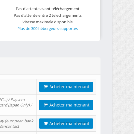
Pas d'attente avant téléchargement
Pas d'attente entre 2 téléchargements
Vitesse maximale disponible
Plus de 300 hébergeurs supportés
Acheter maintenant
EC…) / Paysera
Acheter maintenant
card (Japan Only) /
tPay (european bank
Acheter maintenant
/ Bancontact