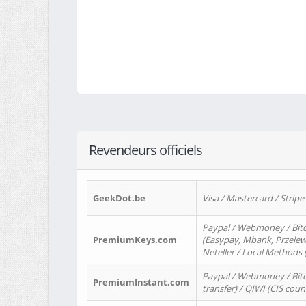
Revendeurs officiels
GeekDot.be
Visa / Mastercard / Stripe
Paypal / Webmoney / Bitc
PremiumKeys.com
(Easypay, Mbank, Przelewy2
Neteller / Local Methods
Paypal / Webmoney / Bitc
PremiumInstant.com
transfer) / QIWI (CIS coun