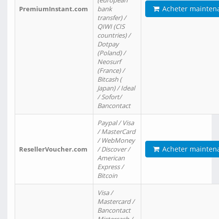
(european
Acheter mainten
PremiumInstant.com
bank
transfer) /
QIWI (CIS
countries) /
Dotpay
(Poland) /
Neosurf
(France) /
Bitcash (
Japan) / Ideal
/ Sofort/
Bancontact
Paypal / Visa
/ MasterCard
/ WebMoney
Acheter mainten
ResellerVoucher.com
/ Discover /
American
Express /
Bitcoin
Visa /
Mastercard /
Bancontact