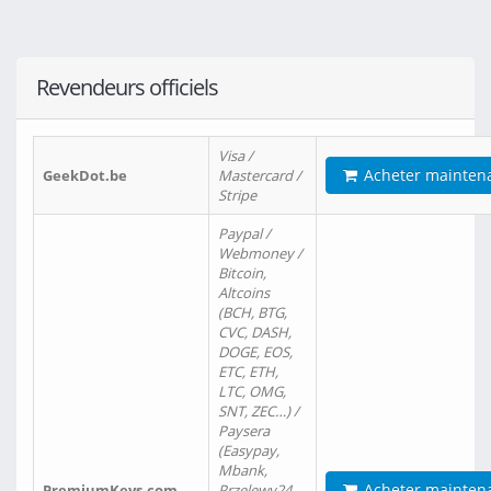
Revendeurs officiels
Visa /
Acheter mainten
GeekDot.be
Mastercard /
Stripe
Paypal /
Webmoney /
Bitcoin,
Altcoins
(BCH, BTG,
CVC, DASH,
DOGE, EOS,
ETC, ETH,
LTC, OMG,
SNT, ZEC…) /
Paysera
(Easypay,
Mbank,
Acheter mainten
PremiumKeys.com
Przelewy24,