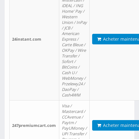
Mistercash /
iDEAL / ING
Home' Pay /
Western
Union / InPay
/ JCB /
American
Acheter mainten
24instant.com
Express /
Carte Bleue /
OKPay / Wire
Transfer /
Sofort /
BitCoins /
Cash U /
WebMoney /
Przelewy24 /
DaoPay /
Cash4WM
Visa /
Mastercard /
CCAvenue /
Paytm /
Acheter mainten
247premiumcart.com
PayUMoney /
UPi Transfer /