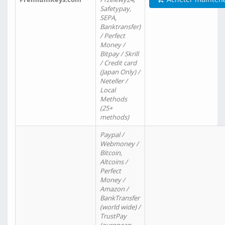
Safetypay,
SEPA,
Banktransfer)
/ Perfect
Money /
Bitpay / Skrill
/ Credit card
(Japan Only) /
Neteller /
Local
Methods
(25+
methods)
Paypal /
Webmoney /
Bitcoin,
Altcoins /
Perfect
Money /
Amazon /
BankTransfer
(world wide) /
TrustPay