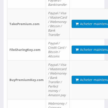
Paysera /
Banktransfer
Paypal / Visa
/ MasterCard
/ Webmoney
Acheter mainten
TakePremium.com
/ Bitcoin /
Bank
Transfer
Paypal /
Credit Card /
Acheter mainten
FileSharingKey.com
Bitcoin /
Altcoins
Paypal / Visa
/ Mastercard
/ Webmoney
/ Bank
Acheter mainten
BuyPremiumKey.com
Transfer /
Perfect
money /
Amazon pay
Webmoney /
Coingate