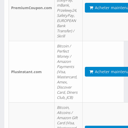
(EasyPay,
mBank,
Acheter mainten
PremiumCoupon.com
Przelewy24,
SafetyPay,
EUROPEAN
Bank
Transfer) /
Skrill
Bitcoin /
Perfect
Money /
Amazon
Payments
Acheter mainten
PlusInstant.com
(Visa,
Mastercard,
Amex,
Discover
Card, Diners
Club, JCB)
Bitcoin,
Altcoins /
Amazon Gift
Card (Visa,