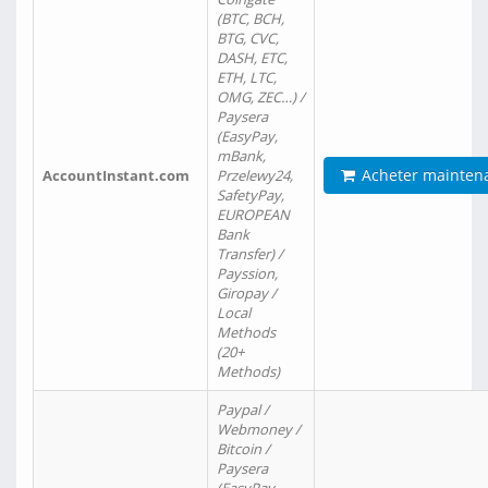
(BTC, BCH,
BTG, CVC,
DASH, ETC,
ETH, LTC,
OMG, ZEC…) /
Paysera
(EasyPay,
mBank,
Acheter mainten
AccountInstant.com
Przelewy24,
SafetyPay,
EUROPEAN
Bank
Transfer) /
Payssion,
Giropay /
Local
Methods
(20+
Methods)
Paypal /
Webmoney /
Bitcoin /
Paysera