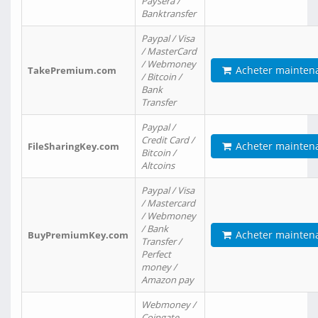
Paysera /
Banktransfer
Paypal / Visa
/ MasterCard
/ Webmoney
Acheter mainten
TakePremium.com
/ Bitcoin /
Bank
Transfer
Paypal /
Credit Card /
Acheter mainten
FileSharingKey.com
Bitcoin /
Altcoins
Paypal / Visa
/ Mastercard
/ Webmoney
/ Bank
Acheter mainten
BuyPremiumKey.com
Transfer /
Perfect
money /
Amazon pay
Webmoney /
Coingate