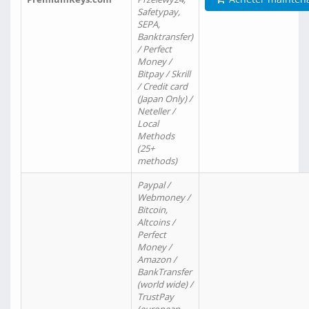
Safetypay,
SEPA,
Banktransfer)
/ Perfect
Money /
Bitpay / Skrill
/ Credit card
(Japan Only) /
Neteller /
Local
Methods
(25+
methods)
Paypal /
Webmoney /
Bitcoin,
Altcoins /
Perfect
Money /
Amazon /
BankTransfer
(world wide) /
TrustPay