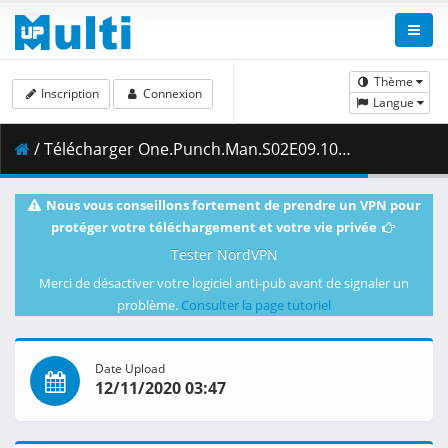
Thème
Inscription
Connexion
Langue
/ Télécharger One.Punch.Man.S02E09.1080p.Blu-Ray.10-Bit.Dual-Audio.DTS-HD.x265-iAHD.mkv.002 ( 394.84 MB )
Nous vous conseillons fortement de prendre un VPN pour
protéger votre téléchargement et votre vie privée
Tester NordVPN
Merci de désactiver votre logiciel anti-pub avant de signaler un
problème.
Consulter la page tutoriel
Date Upload
12/11/2020 03:47