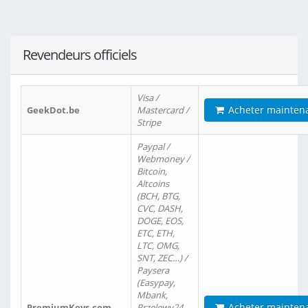
Revendeurs officiels
Visa /
Acheter mainten
GeekDot.be
Mastercard /
Stripe
Paypal /
Webmoney /
Bitcoin,
Altcoins
(BCH, BTG,
CVC, DASH,
DOGE, EOS,
ETC, ETH,
LTC, OMG,
SNT, ZEC…) /
Paysera
(Easypay,
Mbank,
Acheter mainten
PremiumKeys.com
Przelewy24,