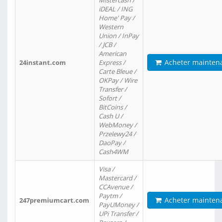
Mistercash /
iDEAL / ING
Home' Pay /
Western
Union / InPay
/ JCB /
American
Acheter mainten
24instant.com
Express /
Carte Bleue /
OKPay / Wire
Transfer /
Sofort /
BitCoins /
Cash U /
WebMoney /
Przelewy24 /
DaoPay /
Cash4WM
Visa /
Mastercard /
CCAvenue /
Paytm /
Acheter mainten
247premiumcart.com
PayUMoney /
UPi Transfer /