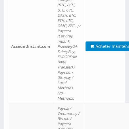
(BTC, BCH,
BTG, CVC,
DASH, ETC,
ETH, LTC,
OMG, ZEC…) /
Paysera
(EasyPay,
mBank,
Acheter mainten
AccountInstant.com
Przelewy24,
SafetyPay,
EUROPEAN
Bank
Transfer) /
Payssion,
Giropay /
Local
Methods
(20+
Methods)
Paypal /
Webmoney /
Bitcoin /
Paysera