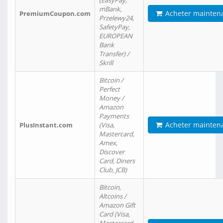
(EasyPay,
mBank,
Acheter mainten
PremiumCoupon.com
Przelewy24,
SafetyPay,
EUROPEAN
Bank
Transfer) /
Skrill
Bitcoin /
Perfect
Money /
Amazon
Payments
Acheter mainten
PlusInstant.com
(Visa,
Mastercard,
Amex,
Discover
Card, Diners
Club, JCB)
Bitcoin,
Altcoins /
Amazon Gift
Card (Visa,