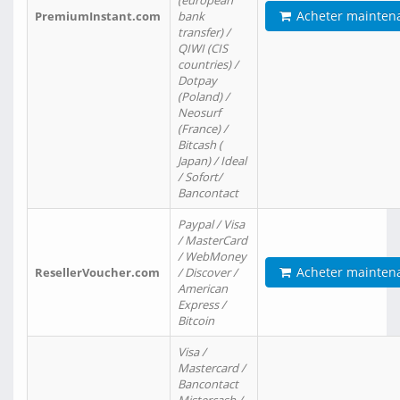
(european
Acheter mainten
PremiumInstant.com
bank
transfer) /
QIWI (CIS
countries) /
Dotpay
(Poland) /
Neosurf
(France) /
Bitcash (
Japan) / Ideal
/ Sofort/
Bancontact
Paypal / Visa
/ MasterCard
/ WebMoney
Acheter mainten
ResellerVoucher.com
/ Discover /
American
Express /
Bitcoin
Visa /
Mastercard /
Bancontact