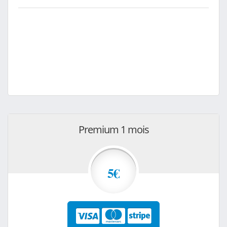
Premium 1 mois
5€