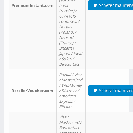
(european
Acheter mainten
PremiumInstant.com
bank
transfer) /
QIWI (CIS
countries) /
Dotpay
(Poland) /
Neosurf
(France) /
Bitcash (
Japan) / Ideal
/ Sofort/
Bancontact
Paypal / Visa
/ MasterCard
/ WebMoney
Acheter mainten
ResellerVoucher.com
/ Discover /
American
Express /
Bitcoin
Visa /
Mastercard /
Bancontact