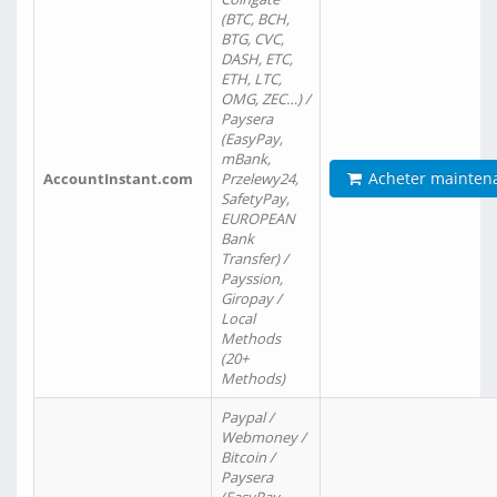
(BTC, BCH,
BTG, CVC,
DASH, ETC,
ETH, LTC,
OMG, ZEC…) /
Paysera
(EasyPay,
mBank,
Acheter mainten
AccountInstant.com
Przelewy24,
SafetyPay,
EUROPEAN
Bank
Transfer) /
Payssion,
Giropay /
Local
Methods
(20+
Methods)
Paypal /
Webmoney /
Bitcoin /
Paysera