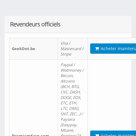
Revendeurs officiels
Visa /
Acheter mainten
GeekDot.be
Mastercard /
Stripe
Paypal /
Webmoney /
Bitcoin,
Altcoins
(BCH, BTG,
CVC, DASH,
DOGE, EOS,
ETC, ETH,
LTC, OMG,
SNT, ZEC…) /
Paysera
(Easypay,
Mbank,
Acheter mainten
PremiumKeys.com
Przelewy24,