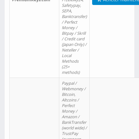
Safetypay,
SEPA,
Banktransfer)
/ Perfect
Money /
Bitpay / Skrill
/ Credit card
(Japan Only) /
Neteller /
Local
Methods
(25+
methods)
Paypal /
Webmoney /
Bitcoin,
Altcoins /
Perfect
Money /
Amazon /
BankTransfer
(world wide) /
TrustPay