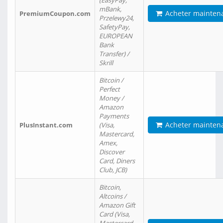
(EasyPay,
mBank,
Acheter mainten
PremiumCoupon.com
Przelewy24,
SafetyPay,
EUROPEAN
Bank
Transfer) /
Skrill
Bitcoin /
Perfect
Money /
Amazon
Payments
Acheter mainten
PlusInstant.com
(Visa,
Mastercard,
Amex,
Discover
Card, Diners
Club, JCB)
Bitcoin,
Altcoins /
Amazon Gift
Card (Visa,