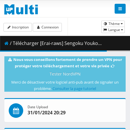
Thème
Inscription
Connexion
Langue
/ Télécharger [Erai-raws] Sengoku Youko - 04 [1080p][HEVC][Multiple Subtitle][14E7D8DD].mkv.001 ( 368.82 MB )
Nous vous conseillons fortement de prendre un VPN pour
protéger votre téléchargement et votre vie privée
Tester NordVPN
Merci de désactiver votre logiciel anti-pub avant de signaler un
problème.
Consulter la page tutoriel
Date Upload
31/01/2024 20:29