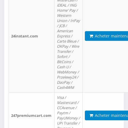
Mistercash /
iDEAL / ING
Home' Pay /
Western
Union / InPay
/ JCB /
American
Acheter mainten
24instant.com
Express /
Carte Bleue /
OKPay / Wire
Transfer /
Sofort /
BitCoins /
Cash U /
WebMoney /
Przelewy24 /
DaoPay /
Cash4WM
Visa /
Mastercard /
CCAvenue /
Paytm /
Acheter mainten
247premiumcart.com
PayUMoney /
UPi Transfer /