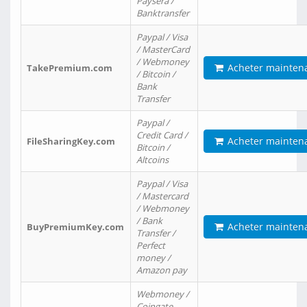
Paysera /
Banktransfer
Paypal / Visa
/ MasterCard
/ Webmoney
Acheter mainten
TakePremium.com
/ Bitcoin /
Bank
Transfer
Paypal /
Credit Card /
Acheter mainten
FileSharingKey.com
Bitcoin /
Altcoins
Paypal / Visa
/ Mastercard
/ Webmoney
/ Bank
Acheter mainten
BuyPremiumKey.com
Transfer /
Perfect
money /
Amazon pay
Webmoney /
Coingate