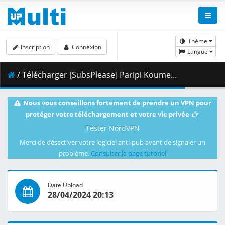
Thème
Inscription
Connexion
Langue
/ Télécharger [SubsPlease] Paripi Koumei - Road to Summer Sonia (1080p) [8AD060EE].mkv.007 ( 467.60 MB )
Nous vous conseillons fortement de prendre un VPN pour
protéger votre téléchargement et votre vie privée
Tester NordVPN
Merci de désactiver votre logiciel anti-pub avant de signaler un
problème.
Consulter la page tutoriel
Date Upload
28/04/2024 20:13