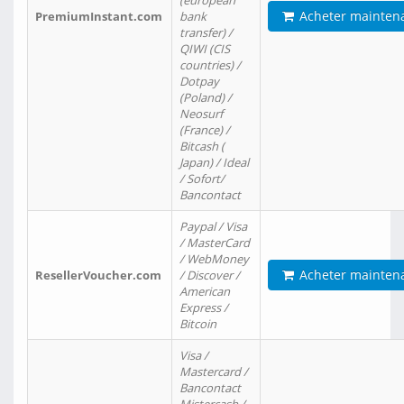
(european
Acheter mainten
PremiumInstant.com
bank
transfer) /
QIWI (CIS
countries) /
Dotpay
(Poland) /
Neosurf
(France) /
Bitcash (
Japan) / Ideal
/ Sofort/
Bancontact
Paypal / Visa
/ MasterCard
/ WebMoney
Acheter mainten
ResellerVoucher.com
/ Discover /
American
Express /
Bitcoin
Visa /
Mastercard /
Bancontact