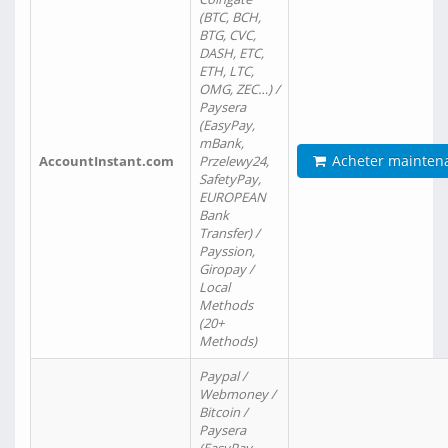
(BTC, BCH,
BTG, CVC,
DASH, ETC,
ETH, LTC,
OMG, ZEC…) /
Paysera
(EasyPay,
mBank,
Acheter mainten
AccountInstant.com
Przelewy24,
SafetyPay,
EUROPEAN
Bank
Transfer) /
Payssion,
Giropay /
Local
Methods
(20+
Methods)
Paypal /
Webmoney /
Bitcoin /
Paysera