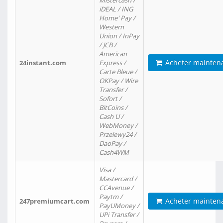
Mistercash /
iDEAL / ING
Home' Pay /
Western
Union / InPay
/ JCB /
American
Acheter mainten
24instant.com
Express /
Carte Bleue /
OKPay / Wire
Transfer /
Sofort /
BitCoins /
Cash U /
WebMoney /
Przelewy24 /
DaoPay /
Cash4WM
Visa /
Mastercard /
CCAvenue /
Paytm /
Acheter mainten
247premiumcart.com
PayUMoney /
UPi Transfer /