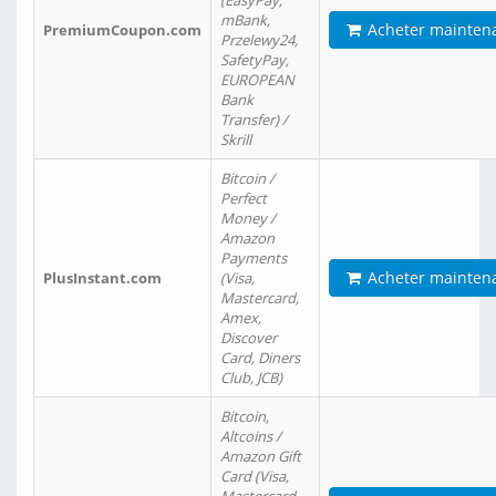
(EasyPay,
mBank,
Acheter mainten
PremiumCoupon.com
Przelewy24,
SafetyPay,
EUROPEAN
Bank
Transfer) /
Skrill
Bitcoin /
Perfect
Money /
Amazon
Payments
Acheter mainten
PlusInstant.com
(Visa,
Mastercard,
Amex,
Discover
Card, Diners
Club, JCB)
Bitcoin,
Altcoins /
Amazon Gift
Card (Visa,