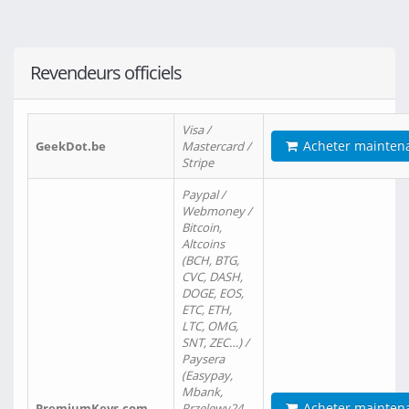
Revendeurs officiels
Visa /
Acheter mainten
GeekDot.be
Mastercard /
Stripe
Paypal /
Webmoney /
Bitcoin,
Altcoins
(BCH, BTG,
CVC, DASH,
DOGE, EOS,
ETC, ETH,
LTC, OMG,
SNT, ZEC…) /
Paysera
(Easypay,
Mbank,
Acheter mainten
PremiumKeys.com
Przelewy24,