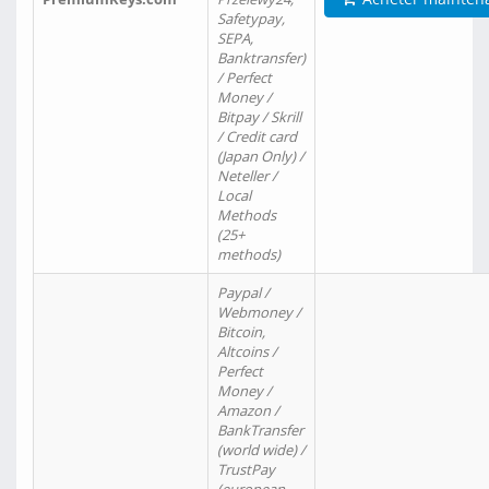
Safetypay,
SEPA,
Banktransfer)
/ Perfect
Money /
Bitpay / Skrill
/ Credit card
(Japan Only) /
Neteller /
Local
Methods
(25+
methods)
Paypal /
Webmoney /
Bitcoin,
Altcoins /
Perfect
Money /
Amazon /
BankTransfer
(world wide) /
TrustPay