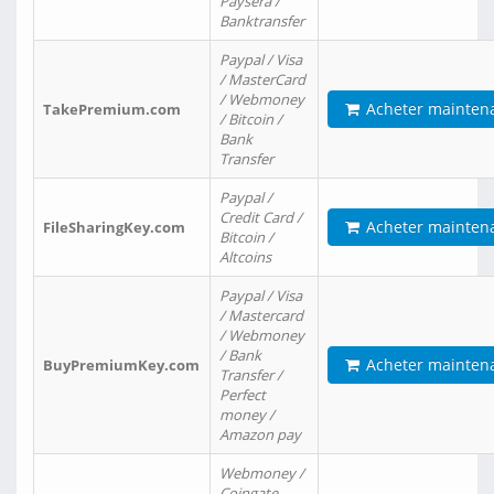
Paysera /
Banktransfer
Paypal / Visa
/ MasterCard
/ Webmoney
Acheter mainten
TakePremium.com
/ Bitcoin /
Bank
Transfer
Paypal /
Credit Card /
Acheter mainten
FileSharingKey.com
Bitcoin /
Altcoins
Paypal / Visa
/ Mastercard
/ Webmoney
/ Bank
Acheter mainten
BuyPremiumKey.com
Transfer /
Perfect
money /
Amazon pay
Webmoney /
Coingate