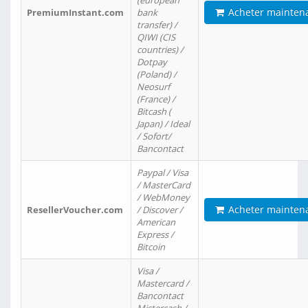
(european
Acheter mainten
PremiumInstant.com
bank
transfer) /
QIWI (CIS
countries) /
Dotpay
(Poland) /
Neosurf
(France) /
Bitcash (
Japan) / Ideal
/ Sofort/
Bancontact
Paypal / Visa
/ MasterCard
/ WebMoney
Acheter mainten
ResellerVoucher.com
/ Discover /
American
Express /
Bitcoin
Visa /
Mastercard /
Bancontact