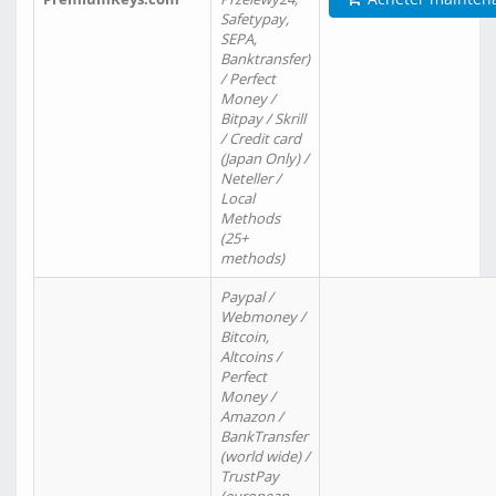
Safetypay,
SEPA,
Banktransfer)
/ Perfect
Money /
Bitpay / Skrill
/ Credit card
(Japan Only) /
Neteller /
Local
Methods
(25+
methods)
Paypal /
Webmoney /
Bitcoin,
Altcoins /
Perfect
Money /
Amazon /
BankTransfer
(world wide) /
TrustPay