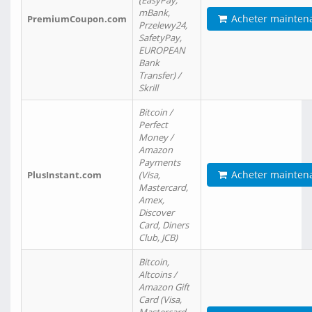
(EasyPay,
mBank,
Acheter mainten
PremiumCoupon.com
Przelewy24,
SafetyPay,
EUROPEAN
Bank
Transfer) /
Skrill
Bitcoin /
Perfect
Money /
Amazon
Payments
Acheter mainten
PlusInstant.com
(Visa,
Mastercard,
Amex,
Discover
Card, Diners
Club, JCB)
Bitcoin,
Altcoins /
Amazon Gift
Card (Visa,