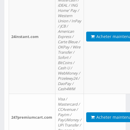
Mistercash /
iDEAL / ING
Home' Pay /
Western
Union / InPay
/ JCB /
American
Acheter mainten
24instant.com
Express /
Carte Bleue /
OKPay / Wire
Transfer /
Sofort /
BitCoins /
Cash U /
WebMoney /
Przelewy24 /
DaoPay /
Cash4WM
Visa /
Mastercard /
CCAvenue /
Paytm /
Acheter mainten
247premiumcart.com
PayUMoney /
UPi Transfer /