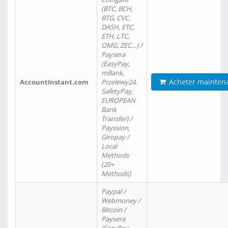
(BTC, BCH,
BTG, CVC,
DASH, ETC,
ETH, LTC,
OMG, ZEC…) /
Paysera
(EasyPay,
mBank,
Acheter mainten
AccountInstant.com
Przelewy24,
SafetyPay,
EUROPEAN
Bank
Transfer) /
Payssion,
Giropay /
Local
Methods
(20+
Methods)
Paypal /
Webmoney /
Bitcoin /
Paysera