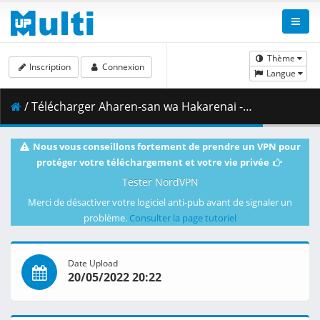
Thème
Inscription
Connexion
Langue
/ Télécharger Aharen-san wa Hakarenai - 08 - 1080p WEB HEVC -NanDesuKa (B-Global).mkv.002 ( 329.60 MB )
Nous vous conseillons fortement de prendre un VPN pour
protéger votre téléchargement et votre vie privée
Tester NordVPN
Merci de désactiver votre logiciel anti-pub avant de signaler un
problème.
Consulter la page tutoriel
Date Upload
20/05/2022 20:22