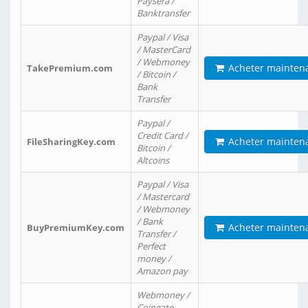
Paysera /
Banktransfer
Paypal / Visa
/ MasterCard
/ Webmoney
Acheter mainten
TakePremium.com
/ Bitcoin /
Bank
Transfer
Paypal /
Credit Card /
Acheter mainten
FileSharingKey.com
Bitcoin /
Altcoins
Paypal / Visa
/ Mastercard
/ Webmoney
/ Bank
Acheter mainten
BuyPremiumKey.com
Transfer /
Perfect
money /
Amazon pay
Webmoney /
Coingate