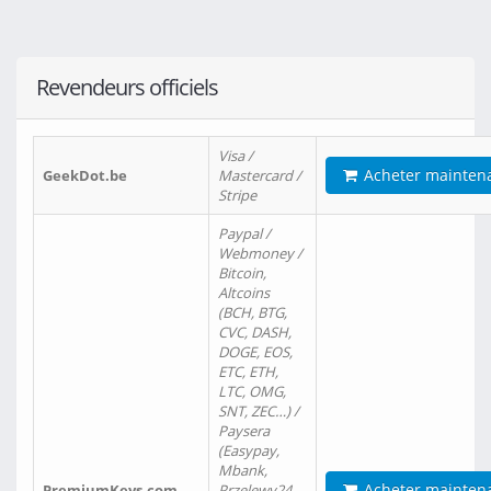
Revendeurs officiels
Visa /
Acheter mainten
GeekDot.be
Mastercard /
Stripe
Paypal /
Webmoney /
Bitcoin,
Altcoins
(BCH, BTG,
CVC, DASH,
DOGE, EOS,
ETC, ETH,
LTC, OMG,
SNT, ZEC…) /
Paysera
(Easypay,
Mbank,
Acheter mainten
PremiumKeys.com
Przelewy24,