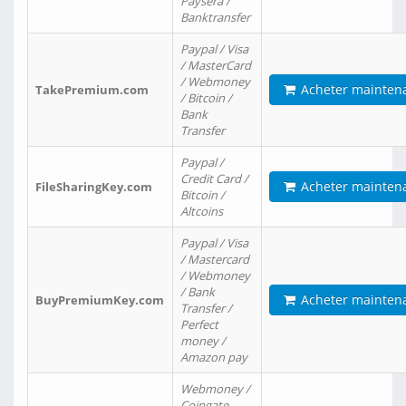
Paysera /
Banktransfer
Paypal / Visa
/ MasterCard
/ Webmoney
Acheter mainten
TakePremium.com
/ Bitcoin /
Bank
Transfer
Paypal /
Credit Card /
Acheter mainten
FileSharingKey.com
Bitcoin /
Altcoins
Paypal / Visa
/ Mastercard
/ Webmoney
/ Bank
Acheter mainten
BuyPremiumKey.com
Transfer /
Perfect
money /
Amazon pay
Webmoney /
Coingate