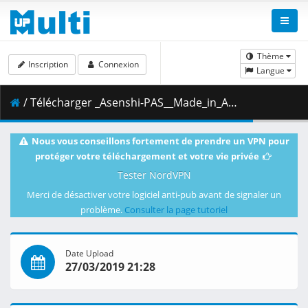
Thème
Inscription
Connexion
Langue
/ Télécharger _Asenshi-PAS__Made_in_Abyss_-_12__BD_1080p_AAC___9ABB4D0F_.mkv.002 ( 415.07 MB )
Nous vous conseillons fortement de prendre un VPN pour
protéger votre téléchargement et votre vie privée
Tester NordVPN
Merci de désactiver votre logiciel anti-pub avant de signaler un
problème.
Consulter la page tutoriel
Date Upload
27/03/2019 21:28