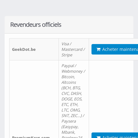
Revendeurs officiels
Visa /
Acheter mainten
GeekDot.be
Mastercard /
Stripe
Paypal /
Webmoney /
Bitcoin,
Altcoins
(BCH, BTG,
CVC, DASH,
DOGE, EOS,
ETC, ETH,
LTC, OMG,
SNT, ZEC…) /
Paysera
(Easypay,
Mbank,
Acheter mainten
PremiumKeys.com
Przelewy24,