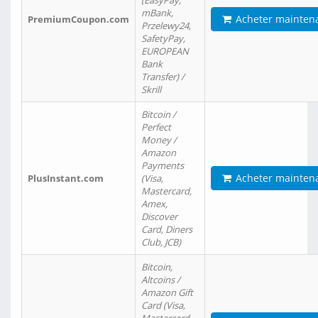
(EasyPay,
mBank,
Acheter mainten
PremiumCoupon.com
Przelewy24,
SafetyPay,
EUROPEAN
Bank
Transfer) /
Skrill
Bitcoin /
Perfect
Money /
Amazon
Payments
Acheter mainten
PlusInstant.com
(Visa,
Mastercard,
Amex,
Discover
Card, Diners
Club, JCB)
Bitcoin,
Altcoins /
Amazon Gift
Card (Visa,