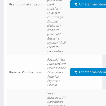
(european
Acheter mainten
PremiumInstant.com
bank
transfer) /
QIWI (CIS
countries) /
Dotpay
(Poland) /
Neosurf
(France) /
Bitcash (
Japan) / Ideal
/ Sofort/
Bancontact
Paypal / Visa
/ MasterCard
/ WebMoney
Acheter mainten
ResellerVoucher.com
/ Discover /
American
Express /
Bitcoin
Visa /
Mastercard /
Bancontact