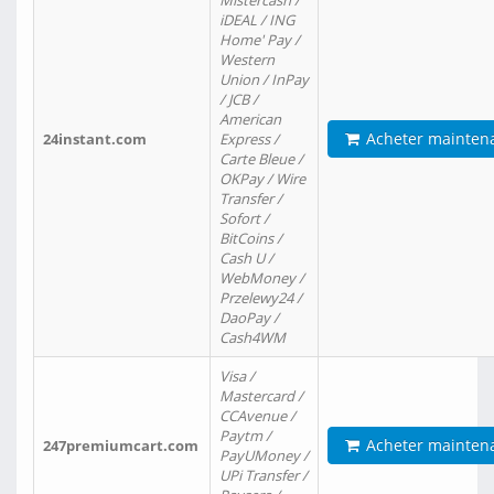
Mistercash /
iDEAL / ING
Home' Pay /
Western
Union / InPay
/ JCB /
American
Acheter mainten
24instant.com
Express /
Carte Bleue /
OKPay / Wire
Transfer /
Sofort /
BitCoins /
Cash U /
WebMoney /
Przelewy24 /
DaoPay /
Cash4WM
Visa /
Mastercard /
CCAvenue /
Paytm /
Acheter mainten
247premiumcart.com
PayUMoney /
UPi Transfer /