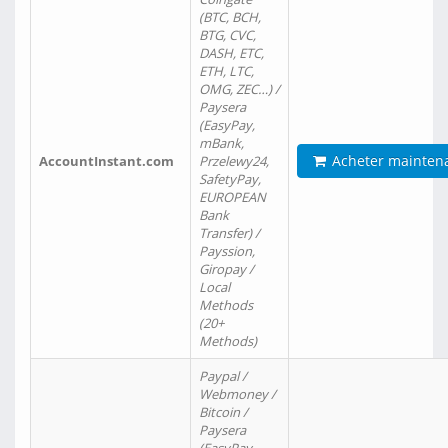
(BTC, BCH,
BTG, CVC,
DASH, ETC,
ETH, LTC,
OMG, ZEC…) /
Paysera
(EasyPay,
mBank,
Acheter mainten
AccountInstant.com
Przelewy24,
SafetyPay,
EUROPEAN
Bank
Transfer) /
Payssion,
Giropay /
Local
Methods
(20+
Methods)
Paypal /
Webmoney /
Bitcoin /
Paysera