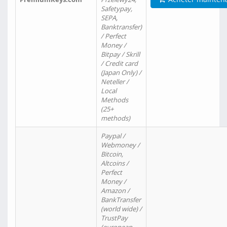
Safetypay,
SEPA,
Banktransfer)
/ Perfect
Money /
Bitpay / Skrill
/ Credit card
(Japan Only) /
Neteller /
Local
Methods
(25+
methods)
Paypal /
Webmoney /
Bitcoin,
Altcoins /
Perfect
Money /
Amazon /
BankTransfer
(world wide) /
TrustPay