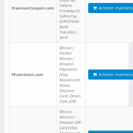
(EasyPay,
mBank,
Acheter mainten
PremiumCoupon.com
Przelewy24,
SafetyPay,
EUROPEAN
Bank
Transfer) /
Skrill
Bitcoin /
Perfect
Money /
Amazon
Payments
Acheter mainten
PlusInstant.com
(Visa,
Mastercard,
Amex,
Discover
Card, Diners
Club, JCB)
Bitcoin,
Altcoins /
Amazon Gift
Card (Visa,