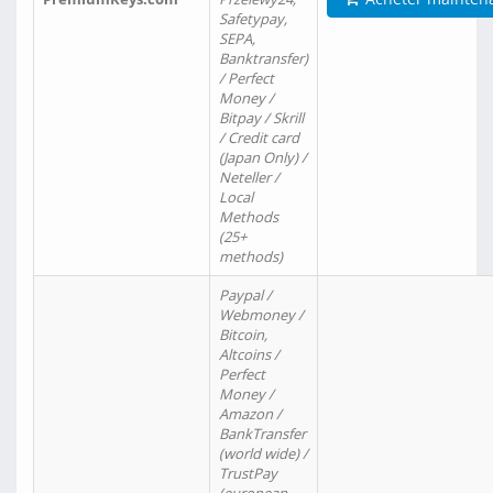
Safetypay,
SEPA,
Banktransfer)
/ Perfect
Money /
Bitpay / Skrill
/ Credit card
(Japan Only) /
Neteller /
Local
Methods
(25+
methods)
Paypal /
Webmoney /
Bitcoin,
Altcoins /
Perfect
Money /
Amazon /
BankTransfer
(world wide) /
TrustPay