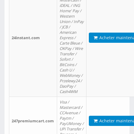
Mistercash /
iDEAL / ING
Home' Pay /
Western
Union / InPay
/ JCB /
American
Acheter mainten
24instant.com
Express /
Carte Bleue /
OKPay / Wire
Transfer /
Sofort /
BitCoins /
Cash U /
WebMoney /
Przelewy24 /
DaoPay /
Cash4WM
Visa /
Mastercard /
CCAvenue /
Paytm /
Acheter mainten
247premiumcart.com
PayUMoney /
UPi Transfer /