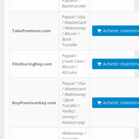
Paysera /
Banktransfer
Paypal / Visa
/ MasterCard
/ Webmoney
Acheter mainten
TakePremium.com
/ Bitcoin /
Bank
Transfer
Paypal /
Credit Card /
Acheter mainten
FileSharingKey.com
Bitcoin /
Altcoins
Paypal / Visa
/ Mastercard
/ Webmoney
/ Bank
Acheter mainten
BuyPremiumKey.com
Transfer /
Perfect
money /
Amazon pay
Webmoney /
Coingate