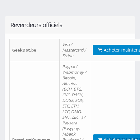
Revendeurs officiels
Visa /
Acheter mainten
GeekDot.be
Mastercard /
Stripe
Paypal /
Webmoney /
Bitcoin,
Altcoins
(BCH, BTG,
CVC, DASH,
DOGE, EOS,
ETC, ETH,
LTC, OMG,
SNT, ZEC…) /
Paysera
(Easypay,
Mbank,
Acheter mainten
PremiumKeys.com
Przelewy24,