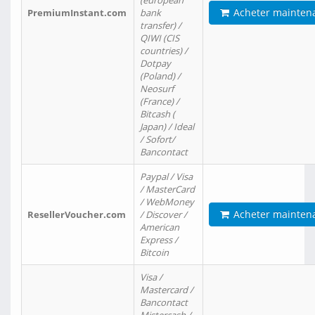
(european
Acheter mainten
PremiumInstant.com
bank
transfer) /
QIWI (CIS
countries) /
Dotpay
(Poland) /
Neosurf
(France) /
Bitcash (
Japan) / Ideal
/ Sofort/
Bancontact
Paypal / Visa
/ MasterCard
/ WebMoney
Acheter mainten
ResellerVoucher.com
/ Discover /
American
Express /
Bitcoin
Visa /
Mastercard /
Bancontact