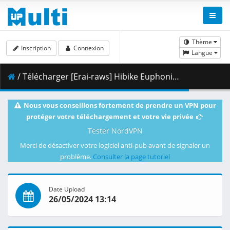
Thème
Inscription
Connexion
Langue
/ Télécharger [Erai-raws] Hibike Euphonium 3 - 08 [1080p][Multiple Subtitle][04776A10].mkv.002 ( 487.04 MB )
Nous vous conseillons fortement de prendre un VPN pour
protéger votre téléchargement et votre vie privée
Tester NordVPN
Merci de désactiver votre logiciel anti-pub avant de signaler un
problème.
Consulter la page tutoriel
Date Upload
26/05/2024 13:14