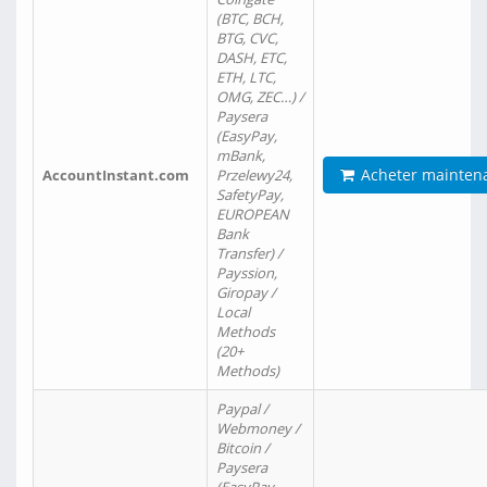
(BTC, BCH,
BTG, CVC,
DASH, ETC,
ETH, LTC,
OMG, ZEC…) /
Paysera
(EasyPay,
mBank,
Acheter mainten
AccountInstant.com
Przelewy24,
SafetyPay,
EUROPEAN
Bank
Transfer) /
Payssion,
Giropay /
Local
Methods
(20+
Methods)
Paypal /
Webmoney /
Bitcoin /
Paysera