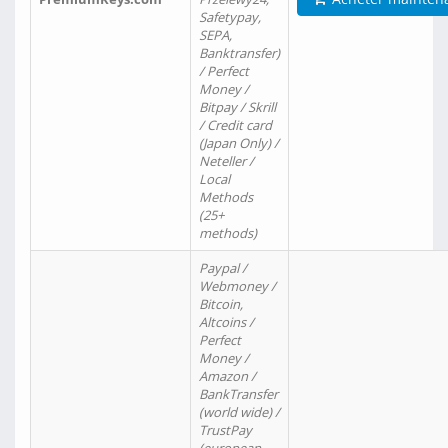
Safetypay,
SEPA,
Banktransfer)
/ Perfect
Money /
Bitpay / Skrill
/ Credit card
(Japan Only) /
Neteller /
Local
Methods
(25+
methods)
Paypal /
Webmoney /
Bitcoin,
Altcoins /
Perfect
Money /
Amazon /
BankTransfer
(world wide) /
TrustPay