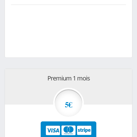
Premium 1 mois
5€