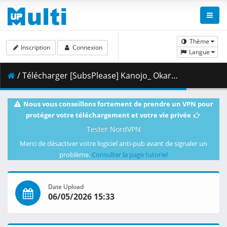
Thème
Inscription
Connexion
Langue
/ Télécharger [SubsPlease] Kanojo_ Okarishimasu - 53 (720p) [9B8E2905].mkv.001 ( 363.60 MB )
Nous vous conseillons fortement de prendre un VPN pour
protéger votre téléchargement et votre vie privée
Tester NordVPN
Merci de désactiver votre logiciel anti-pub avant de signaler un
problème.
Consulter la page tutoriel
Date Upload
06/05/2026 15:33