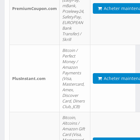
(EasyPay,
mBank,
Acheter mainten
PremiumCoupon.com
Przelewy24,
SafetyPay,
EUROPEAN
Bank
Transfer) /
Skrill
Bitcoin /
Perfect
Money /
Amazon
Payments
Acheter mainten
PlusInstant.com
(Visa,
Mastercard,
Amex,
Discover
Card, Diners
Club, JCB)
Bitcoin,
Altcoins /
Amazon Gift
Card (Visa,