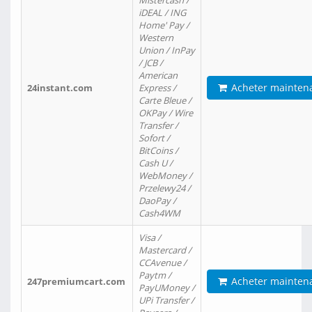
Mistercash /
iDEAL / ING
Home' Pay /
Western
Union / InPay
/ JCB /
American
Acheter mainten
24instant.com
Express /
Carte Bleue /
OKPay / Wire
Transfer /
Sofort /
BitCoins /
Cash U /
WebMoney /
Przelewy24 /
DaoPay /
Cash4WM
Visa /
Mastercard /
CCAvenue /
Paytm /
Acheter mainten
247premiumcart.com
PayUMoney /
UPi Transfer /