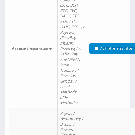
(BTC, BCH,
BTG, CVC,
DASH, ETC,
ETH, LTC,
OMG, ZEC…) /
Paysera
(EasyPay,
mBank,
Acheter mainten
AccountInstant.com
Przelewy24,
SafetyPay,
EUROPEAN
Bank
Transfer) /
Payssion,
Giropay /
Local
Methods
(20+
Methods)
Paypal /
Webmoney /
Bitcoin /
Paysera