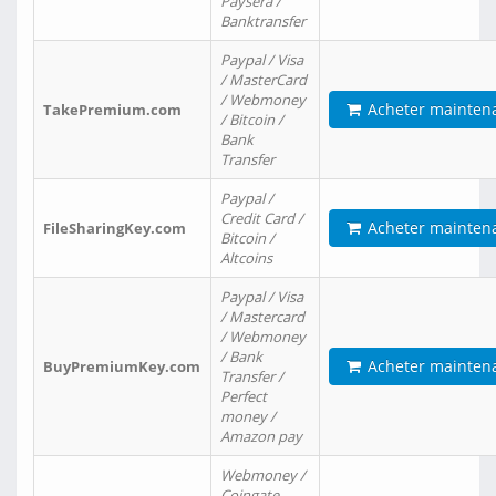
Paysera /
Banktransfer
Paypal / Visa
/ MasterCard
/ Webmoney
Acheter mainten
TakePremium.com
/ Bitcoin /
Bank
Transfer
Paypal /
Credit Card /
Acheter mainten
FileSharingKey.com
Bitcoin /
Altcoins
Paypal / Visa
/ Mastercard
/ Webmoney
/ Bank
Acheter mainten
BuyPremiumKey.com
Transfer /
Perfect
money /
Amazon pay
Webmoney /
Coingate