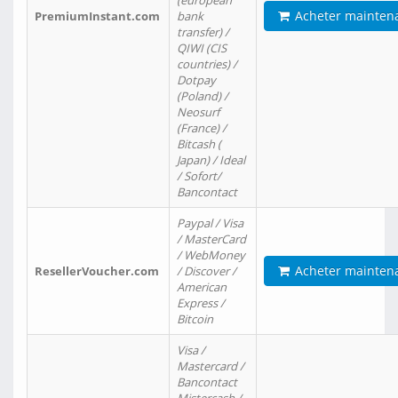
(european
Acheter mainten
PremiumInstant.com
bank
transfer) /
QIWI (CIS
countries) /
Dotpay
(Poland) /
Neosurf
(France) /
Bitcash (
Japan) / Ideal
/ Sofort/
Bancontact
Paypal / Visa
/ MasterCard
/ WebMoney
Acheter mainten
ResellerVoucher.com
/ Discover /
American
Express /
Bitcoin
Visa /
Mastercard /
Bancontact