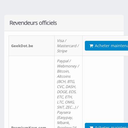
Revendeurs officiels
Visa /
Acheter mainten
GeekDot.be
Mastercard /
Stripe
Paypal /
Webmoney /
Bitcoin,
Altcoins
(BCH, BTG,
CVC, DASH,
DOGE, EOS,
ETC, ETH,
LTC, OMG,
SNT, ZEC…) /
Paysera
(Easypay,
Mbank,
Acheter mainten
PremiumKeys.com
Przelewy24,