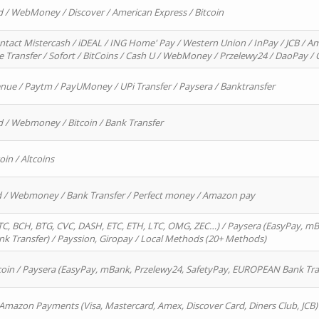
d / WebMoney / Discover / American Express / Bitcoin
ntact Mistercash / iDEAL / ING Home' Pay / Western Union / InPay / JCB / Am
re Transfer / Sofort / BitCoins / Cash U / WebMoney / Przelewy24 / DaoPay 
enue / Paytm / PayUMoney / UPi Transfer / Paysera / Banktransfer
d / Webmoney / Bitcoin / Bank Transfer
oin / Altcoins
rd / Webmoney / Bank Transfer / Perfect money / Amazon pay
, BCH, BTG, CVC, DASH, ETC, ETH, LTC, OMG, ZEC…) / Paysera (EasyPay, mB
 Transfer) / Payssion, Giropay / Local Methods (20+ Methods)
oin / Paysera (EasyPay, mBank, Przelewy24, SafetyPay, EUROPEAN Bank Transf
 Amazon Payments (Visa, Mastercard, Amex, Discover Card, Diners Club, JCB)