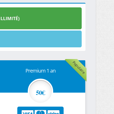
LLIMITÉ)
Populaire
Premium 1 an
50€