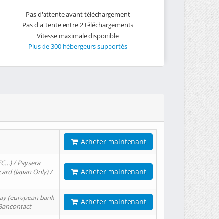
Pas d'attente avant téléchargement
Pas d'attente entre 2 téléchargements
Vitesse maximale disponible
Plus de 300 hébergeurs supportés
Acheter maintenant
EC…) / Paysera
Acheter maintenant
card (Japan Only) /
tPay (european bank
Acheter maintenant
/ Bancontact