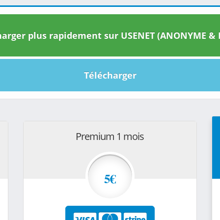
arger plus rapidement sur USENET (ANONYME & I
Télécharger
Premium 1 mois
5€