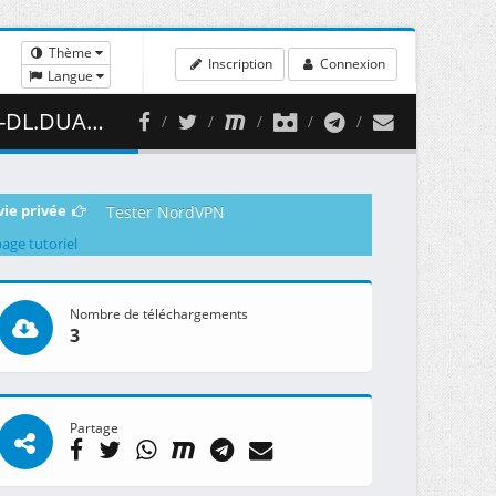
Thème
Inscription
Connexion
Langue
( 350.45 MB )
vie privée
Tester NordVPN
page tutoriel
Nombre de téléchargements
3
Partage