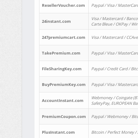
ResellerVoucher.com
Paypal / Visa / MasterCar
Visa / Mastercard / Banco
24instant.com
Carte Bleue / OKPay / Wi
247premiumcart.com
Visa / Mastercard / CCAv
TakePremium.com
Paypal / Visa / MasterCar
FileSharingKey.com
Paypal / Credit Card / Bitc
BuyPremiumKey.com
Paypal / Visa / Masterca
Webmoney / Coingate (BTC
AccountInstant.com
SafetyPay, EUROPEAN Bank
PremiumCoupon.com
Paypal / Webmoney / Bitc
PlusInstant.com
Bitcoin / Perfect Money /