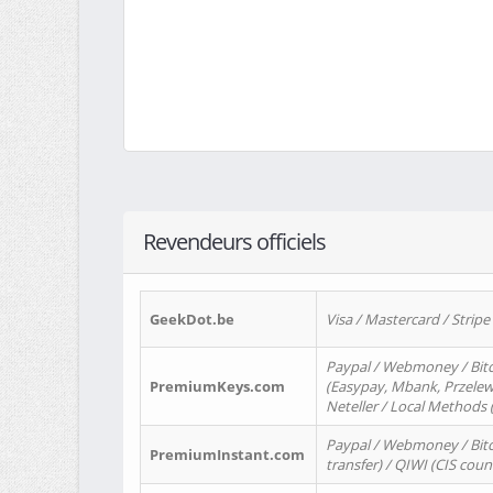
Revendeurs officiels
GeekDot.be
Visa / Mastercard / Stripe
Paypal / Webmoney / Bitc
PremiumKeys.com
(Easypay, Mbank, Przelewy2
Neteller / Local Methods
Paypal / Webmoney / Bitc
PremiumInstant.com
transfer) / QIWI (CIS coun