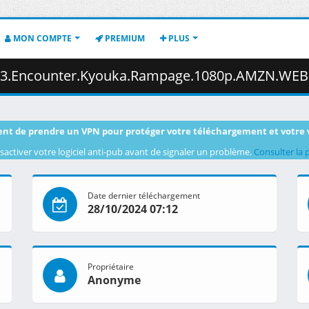
MON COMPTE
PREMIUM
PLUS
a.Rampage.1080p.AMZN.WEB-DL.DUAL.DDP2.0.H.264.MSubs-ToonsHub.mkv.003 
nt de prendre un VPN pour protéger votre téléchargement et votre 
sactiver votre logiciel anti-pub avant de signaler un problème.
Consulter la 
Date dernier téléchargement
28/10/2024 07:12
Propriétaire
Anonyme