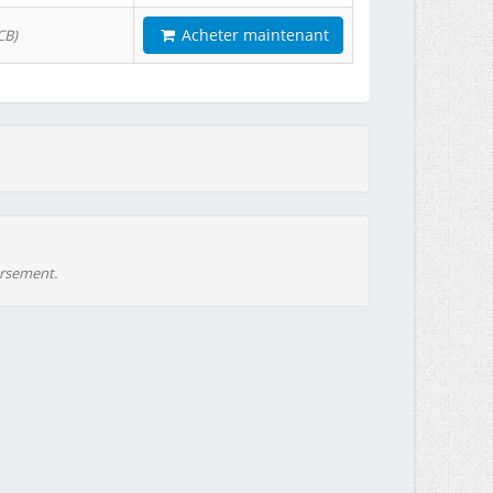
Acheter maintenant
CB)
ursement.