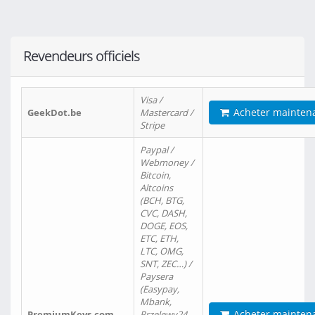
Revendeurs officiels
Visa /
Acheter mainten
GeekDot.be
Mastercard /
Stripe
Paypal /
Webmoney /
Bitcoin,
Altcoins
(BCH, BTG,
CVC, DASH,
DOGE, EOS,
ETC, ETH,
LTC, OMG,
SNT, ZEC…) /
Paysera
(Easypay,
Mbank,
Acheter mainten
PremiumKeys.com
Przelewy24,