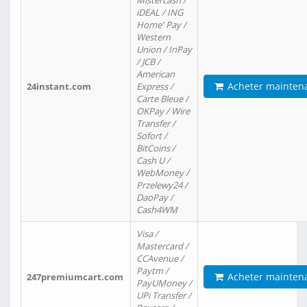
Mistercash /
iDEAL / ING
Home' Pay /
Western
Union / InPay
/ JCB /
American
Acheter mainten
24instant.com
Express /
Carte Bleue /
OKPay / Wire
Transfer /
Sofort /
BitCoins /
Cash U /
WebMoney /
Przelewy24 /
DaoPay /
Cash4WM
Visa /
Mastercard /
CCAvenue /
Paytm /
Acheter mainten
247premiumcart.com
PayUMoney /
UPi Transfer /