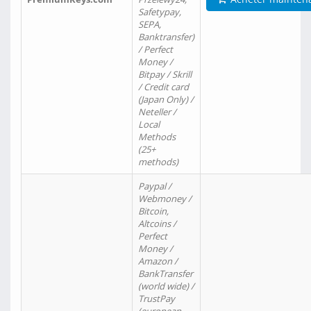
Safetypay,
SEPA,
Banktransfer)
/ Perfect
Money /
Bitpay / Skrill
/ Credit card
(Japan Only) /
Neteller /
Local
Methods
(25+
methods)
Paypal /
Webmoney /
Bitcoin,
Altcoins /
Perfect
Money /
Amazon /
BankTransfer
(world wide) /
TrustPay