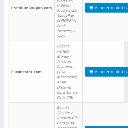
(EasyPay,
mBank,
Acheter mainten
PremiumCoupon.com
Przelewy24,
SafetyPay,
EUROPEAN
Bank
Transfer) /
Skrill
Bitcoin /
Perfect
Money /
Amazon
Payments
Acheter mainten
PlusInstant.com
(Visa,
Mastercard,
Amex,
Discover
Card, Diners
Club, JCB)
Bitcoin,
Altcoins /
Amazon Gift
Card (Visa,