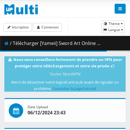
Thème
Inscription
Connexion
Langue
/ Télécharger [Yameii] Sword Art Online Alternative - Gun Gale Online - S02E05 [English Dub] [CR WEB-DL 1080p] [CACFA954].mkv.002 ( 457.96 MB )
Nous vous conseillons fortement de prendre un VPN pour
protéger votre téléchargement et votre vie privée
Tester NordVPN
Merci de désactiver votre logiciel anti-pub avant de signaler un
problème.
Consulter la page tutoriel
Date Upload
06/12/2024 23:43