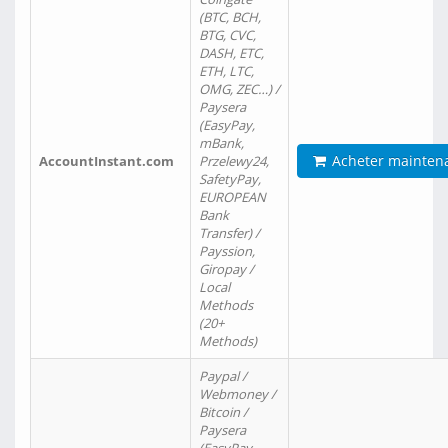
(BTC, BCH,
BTG, CVC,
DASH, ETC,
ETH, LTC,
OMG, ZEC…) /
Paysera
(EasyPay,
mBank,
Acheter mainten
AccountInstant.com
Przelewy24,
SafetyPay,
EUROPEAN
Bank
Transfer) /
Payssion,
Giropay /
Local
Methods
(20+
Methods)
Paypal /
Webmoney /
Bitcoin /
Paysera