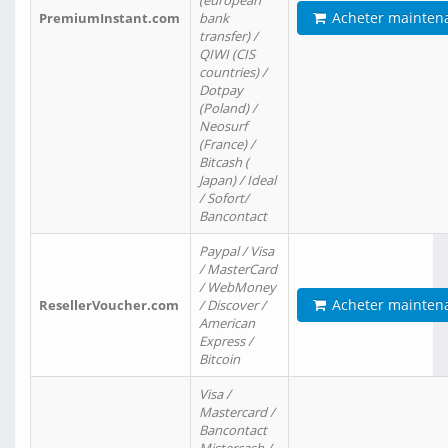
(european
Acheter mainten
PremiumInstant.com
bank
transfer) /
QIWI (CIS
countries) /
Dotpay
(Poland) /
Neosurf
(France) /
Bitcash (
Japan) / Ideal
/ Sofort/
Bancontact
Paypal / Visa
/ MasterCard
/ WebMoney
Acheter mainten
ResellerVoucher.com
/ Discover /
American
Express /
Bitcoin
Visa /
Mastercard /
Bancontact