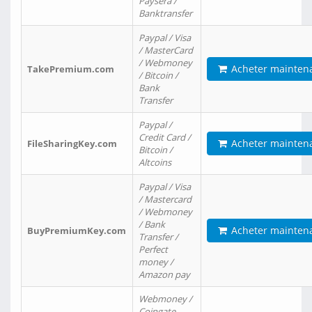
Paysera /
Banktransfer
Paypal / Visa
/ MasterCard
/ Webmoney
Acheter mainten
TakePremium.com
/ Bitcoin /
Bank
Transfer
Paypal /
Credit Card /
Acheter mainten
FileSharingKey.com
Bitcoin /
Altcoins
Paypal / Visa
/ Mastercard
/ Webmoney
/ Bank
Acheter mainten
BuyPremiumKey.com
Transfer /
Perfect
money /
Amazon pay
Webmoney /
Coingate