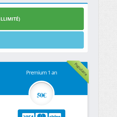
LLIMITÉ)
Populaire
Premium 1 an
50€