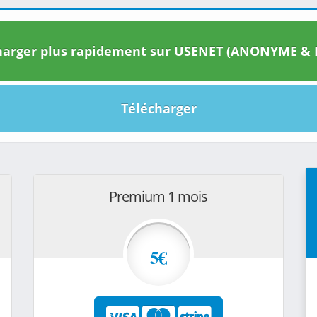
arger plus rapidement sur USENET (ANONYME & I
Télécharger
Premium 1 mois
5€