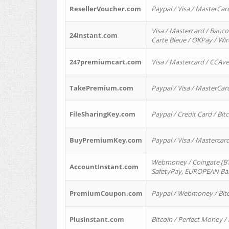
ResellerVoucher.com
Paypal / Visa / MasterCar
Visa / Mastercard / Banco
24instant.com
Carte Bleue / OKPay / Wi
247premiumcart.com
Visa / Mastercard / CCAv
TakePremium.com
Paypal / Visa / MasterCar
FileSharingKey.com
Paypal / Credit Card / Bitc
BuyPremiumKey.com
Paypal / Visa / Masterca
Webmoney / Coingate (BTC
AccountInstant.com
SafetyPay, EUROPEAN Bank
PremiumCoupon.com
Paypal / Webmoney / Bitc
PlusInstant.com
Bitcoin / Perfect Money /