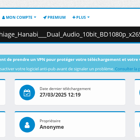
MON COMPTE
PREMIUM
PLUS
_Hanabi___Dual_Audio_10bit_BD1080p_x265_.mkv.002 ( 3
nt de prendre un VPN pour protéger votre téléchargement et votre 
sactiver votre logiciel anti-pub avant de signaler un problème.
Consulter la 
Date dernier téléchargement
27/03/2025 12:19
Propriétaire
Anonyme