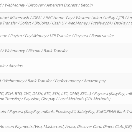
d / WebMoney / Discover / American Express / Bitcoin
ntact Mistercash / iDEAL / ING Home' Pay / Western Union / InPay / JCB / Am
re Transfer / Sofort / BitCoins / Cash U / WebMoney / Przelewy24 / DaoPay 
enue / Paytm / PayUMoney / UPi Transfer / Paysera / Banktransfer
d / Webmoney / Bitcoin / Bank Transfer
oin / Altcoins
rd / Webmoney / Bank Transfer / Perfect money / Amazon pay
, BCH, BTG, CVC, DASH, ETC, ETH, LTC, OMG, ZEC…) / Paysera (EasyPay, mB
 Transfer) / Payssion, Giropay / Local Methods (20+ Methods)
oin / Paysera (EasyPay, mBank, Przelewy24, SafetyPay, EUROPEAN Bank Transf
 Amazon Payments (Visa, Mastercard, Amex, Discover Card, Diners Club, JCB)