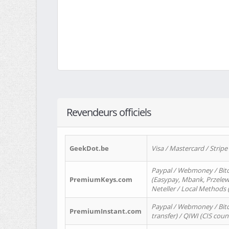
Revendeurs officiels
GeekDot.be
Visa / Mastercard / Stripe
Paypal / Webmoney / Bitc
PremiumKeys.com
(Easypay, Mbank, Przelewy2
Neteller / Local Methods
Paypal / Webmoney / Bitc
PremiumInstant.com
transfer) / QIWI (CIS coun