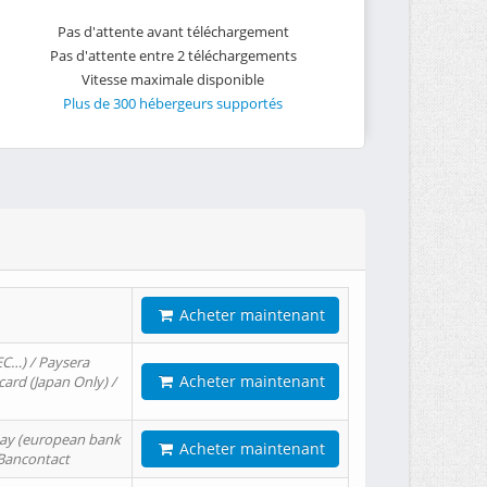
Pas d'attente avant téléchargement
Pas d'attente entre 2 téléchargements
Vitesse maximale disponible
Plus de 300 hébergeurs supportés
Acheter maintenant
EC…) / Paysera
Acheter maintenant
card (Japan Only) /
tPay (european bank
Acheter maintenant
/ Bancontact