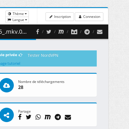
Thème
Inscription
Connexion
Langue
77.22 MB )
vie privée
Tester NordVPN
page tutoriel
Nombre de téléchargements
28
Partage