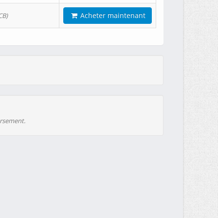
Acheter maintenant
CB)
ursement.