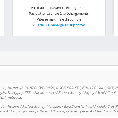
Pas d'attente avant téléchargement
Pas d'attente entre 2 téléchargements
Vitesse maximale disponible
Plus de 300 hébergeurs supportés
oin, Altcoins (BCH, BTG, CVC, DASH, DOGE, EOS, ETC, ETH, LTC, OMG, SNT, Z
4, Safetypay, SEPA, Banktransfer) / Perfect Money / Bitpay / Skrill / Credit 
 (25+ methods)
oin, Altcoins / Perfect Money / Amazon / BankTransfer (world wide) / Trus
tries) / Dotpay (Poland) / Neosurf (France) / Bitcash ( Japan) / Ideal / Sofort