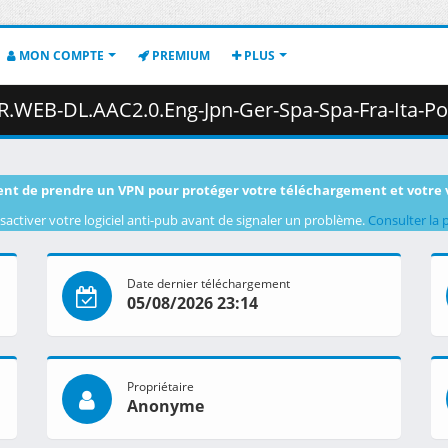
MON COMPTE
PREMIUM
PLUS
Eng-Jpn-Ger-Spa-Spa-Fra-Ita-Por-Rus.H.264.MSubs-ToonsHub.mkv.013 
nt de prendre un VPN pour protéger votre téléchargement et votre 
sactiver votre logiciel anti-pub avant de signaler un problème.
Consulter la 
Date dernier téléchargement
05/08/2026 23:14
Propriétaire
Anonyme