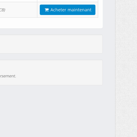
Acheter maintenant
CB)
ursement.