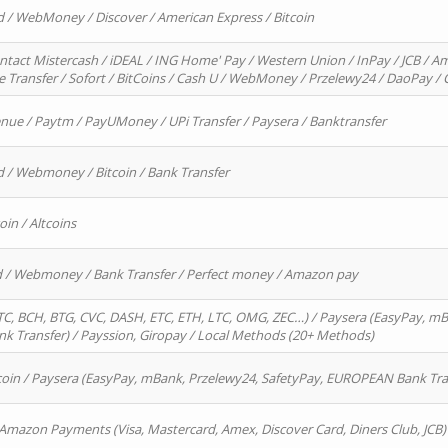
d / WebMoney / Discover / American Express / Bitcoin
ntact Mistercash / iDEAL / ING Home' Pay / Western Union / InPay / JCB / Am
re Transfer / Sofort / BitCoins / Cash U / WebMoney / Przelewy24 / DaoPay 
enue / Paytm / PayUMoney / UPi Transfer / Paysera / Banktransfer
d / Webmoney / Bitcoin / Bank Transfer
oin / Altcoins
rd / Webmoney / Bank Transfer / Perfect money / Amazon pay
, BCH, BTG, CVC, DASH, ETC, ETH, LTC, OMG, ZEC…) / Paysera (EasyPay, mB
 Transfer) / Payssion, Giropay / Local Methods (20+ Methods)
oin / Paysera (EasyPay, mBank, Przelewy24, SafetyPay, EUROPEAN Bank Transf
 Amazon Payments (Visa, Mastercard, Amex, Discover Card, Diners Club, JCB)