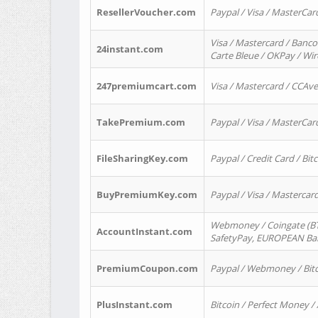
ResellerVoucher.com
Paypal / Visa / MasterCar
Visa / Mastercard / Banco
24instant.com
Carte Bleue / OKPay / Wi
247premiumcart.com
Visa / Mastercard / CCAv
TakePremium.com
Paypal / Visa / MasterCar
FileSharingKey.com
Paypal / Credit Card / Bitc
BuyPremiumKey.com
Paypal / Visa / Masterca
Webmoney / Coingate (BTC
AccountInstant.com
SafetyPay, EUROPEAN Bank
PremiumCoupon.com
Paypal / Webmoney / Bitc
PlusInstant.com
Bitcoin / Perfect Money /