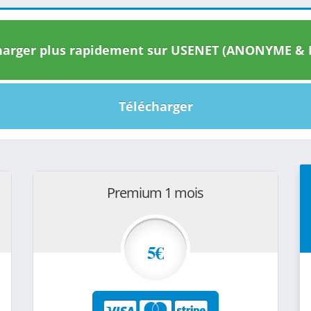
arger plus rapidement sur USENET (ANONYME & I
Télécharger
Premium 1 mois
5€