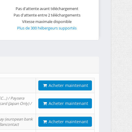
Pas d'attente avant téléchargement
Pas d'attente entre 2 téléchargements
Vitesse maximale disponible
Plus de 300 hébergeurs supportés
Acheter maintenant
EC…) / Paysera
Acheter maintenant
card (Japan Only) /
tPay (european bank
Acheter maintenant
/ Bancontact