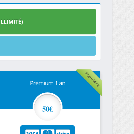
LLIMITÉ)
Populaire
Premium 1 an
50€