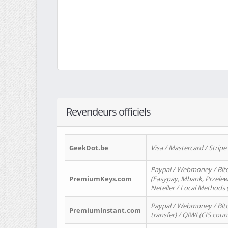
Revendeurs officiels
GeekDot.be
Visa / Mastercard / Stripe
Paypal / Webmoney / Bitc
PremiumKeys.com
(Easypay, Mbank, Przelewy2
Neteller / Local Methods
Paypal / Webmoney / Bitc
PremiumInstant.com
transfer) / QIWI (CIS coun