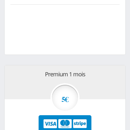
Premium 1 mois
5€