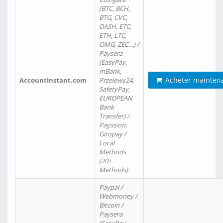
(BTC, BCH,
BTG, CVC,
DASH, ETC,
ETH, LTC,
OMG, ZEC…) /
Paysera
(EasyPay,
mBank,
Acheter mainten
AccountInstant.com
Przelewy24,
SafetyPay,
EUROPEAN
Bank
Transfer) /
Payssion,
Giropay /
Local
Methods
(20+
Methods)
Paypal /
Webmoney /
Bitcoin /
Paysera