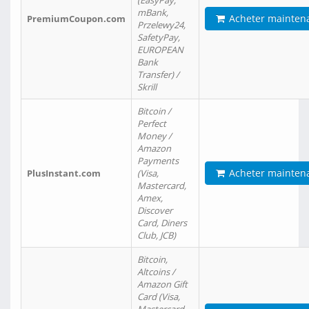
(EasyPay,
mBank,
Acheter mainten
PremiumCoupon.com
Przelewy24,
SafetyPay,
EUROPEAN
Bank
Transfer) /
Skrill
Bitcoin /
Perfect
Money /
Amazon
Payments
Acheter mainten
PlusInstant.com
(Visa,
Mastercard,
Amex,
Discover
Card, Diners
Club, JCB)
Bitcoin,
Altcoins /
Amazon Gift
Card (Visa,