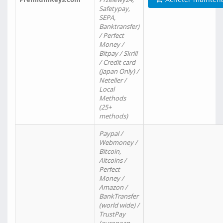
Safetypay,
SEPA,
Banktransfer)
/ Perfect
Money /
Bitpay / Skrill
/ Credit card
(Japan Only) /
Neteller /
Local
Methods
(25+
methods)
Paypal /
Webmoney /
Bitcoin,
Altcoins /
Perfect
Money /
Amazon /
BankTransfer
(world wide) /
TrustPay