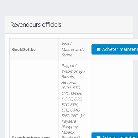
Revendeurs officiels
Visa /
Acheter mainten
GeekDot.be
Mastercard /
Stripe
Paypal /
Webmoney /
Bitcoin,
Altcoins
(BCH, BTG,
CVC, DASH,
DOGE, EOS,
ETC, ETH,
LTC, OMG,
SNT, ZEC…) /
Paysera
(Easypay,
Mbank,
Acheter mainten
PremiumKeys.com
Przelewy24,