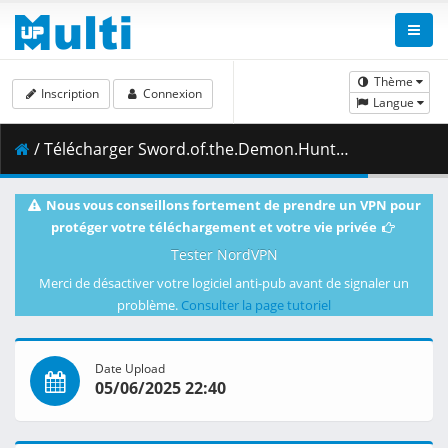
Thème
Inscription
Connexion
Langue
/ Télécharger Sword.of.the.Demon.Hunter.S01E01.1080p.ADN.WEB-DL.DUAL.AAC2.0.H.264-VARYG.mkv.001 ( 455.31 MB )
Nous vous conseillons fortement de prendre un VPN pour
protéger votre téléchargement et votre vie privée
Tester NordVPN
Merci de désactiver votre logiciel anti-pub avant de signaler un
problème.
Consulter la page tutoriel
Date Upload
05/06/2025 22:40