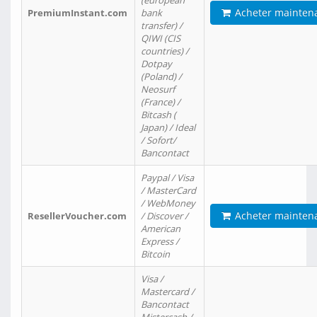
(european
Acheter mainten
PremiumInstant.com
bank
transfer) /
QIWI (CIS
countries) /
Dotpay
(Poland) /
Neosurf
(France) /
Bitcash (
Japan) / Ideal
/ Sofort/
Bancontact
Paypal / Visa
/ MasterCard
/ WebMoney
Acheter mainten
ResellerVoucher.com
/ Discover /
American
Express /
Bitcoin
Visa /
Mastercard /
Bancontact