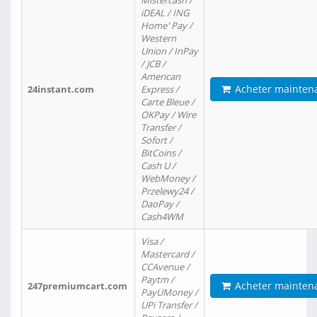
Mistercash /
iDEAL / ING
Home' Pay /
Western
Union / InPay
/ JCB /
American
Acheter mainten
24instant.com
Express /
Carte Bleue /
OKPay / Wire
Transfer /
Sofort /
BitCoins /
Cash U /
WebMoney /
Przelewy24 /
DaoPay /
Cash4WM
Visa /
Mastercard /
CCAvenue /
Paytm /
Acheter mainten
247premiumcart.com
PayUMoney /
UPi Transfer /