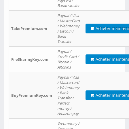
Paysera /
Banktransfer
Paypal / Visa
/ MasterCard
/ Webmoney
Acheter mainten
TakePremium.com
/ Bitcoin /
Bank
Transfer
Paypal /
Credit Card /
Acheter mainten
FileSharingKey.com
Bitcoin /
Altcoins
Paypal / Visa
/ Mastercard
/ Webmoney
/ Bank
Acheter mainten
BuyPremiumKey.com
Transfer /
Perfect
money /
Amazon pay
Webmoney /
Coingate