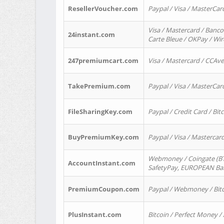
ResellerVoucher.com
Paypal / Visa / MasterCar
Visa / Mastercard / Banco
24instant.com
Carte Bleue / OKPay / Wi
247premiumcart.com
Visa / Mastercard / CCAv
TakePremium.com
Paypal / Visa / MasterCar
FileSharingKey.com
Paypal / Credit Card / Bitc
BuyPremiumKey.com
Paypal / Visa / Masterca
Webmoney / Coingate (BTC
AccountInstant.com
SafetyPay, EUROPEAN Bank
PremiumCoupon.com
Paypal / Webmoney / Bitc
PlusInstant.com
Bitcoin / Perfect Money /