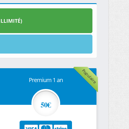
LLIMITÉ)
Populaire
Premium 1 an
50€