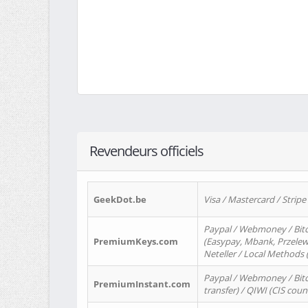
Revendeurs officiels
GeekDot.be
Visa / Mastercard / Stripe
Paypal / Webmoney / Bitc
PremiumKeys.com
(Easypay, Mbank, Przelewy2
Neteller / Local Methods
Paypal / Webmoney / Bitc
PremiumInstant.com
transfer) / QIWI (CIS coun