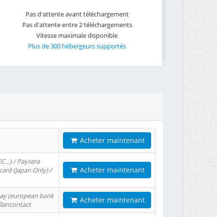
Pas d'attente avant téléchargement
Pas d'attente entre 2 téléchargements
Vitesse maximale disponible
Plus de 300 hébergeurs supportés
Acheter maintenant
EC…) / Paysera
Acheter maintenant
card (Japan Only) /
tPay (european bank
Acheter maintenant
/ Bancontact