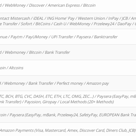
d / WebMoney / Discover / American Express / Bitcoin
ntact Mistercash / iDEAL / ING Home' Pay / Western Union / InPay / JCB / Am
re Transfer / Sofort / BitCoins / Cash U / WebMoney / Przelewy24 / DaoPay 
enue / Paytm / PayUMoney / UPi Transfer / Paysera / Banktransfer
d / Webmoney / Bitcoin / Bank Transfer
oin / Altcoins
rd / Webmoney / Bank Transfer / Perfect money / Amazon pay
, BCH, BTG, CVC, DASH, ETC, ETH, LTC, OMG, ZEC…) / Paysera (EasyPay, mB
 Transfer) / Payssion, Giropay / Local Methods (20+ Methods)
oin / Paysera (EasyPay, mBank, Przelewy24, SafetyPay, EUROPEAN Bank Transf
 Amazon Payments (Visa, Mastercard, Amex, Discover Card, Diners Club, JCB)