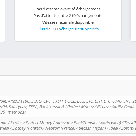
Pas d'attente avant téléchargement
Pas d'attente entre 2 téléchargements
Vitesse maximale disponible
Plus de 300 hébergeurs supportés
oin, Altcoins (BCH, BTG, CVC, DASH, DOGE, EOS, ETC, ETH, LTC, OMG, SNT, Z
4, Safetypay, SEPA, Banktransfer) / Perfect Money / Bitpay / Skrill / Credit 
 (25+ methods)
oin, Altcoins / Perfect Money / Amazon / BankTransfer (world wide) / Trus
tries) / Dotpay (Poland) / Neosurf (France) / Bitcash ( Japan) / Ideal / Sofort