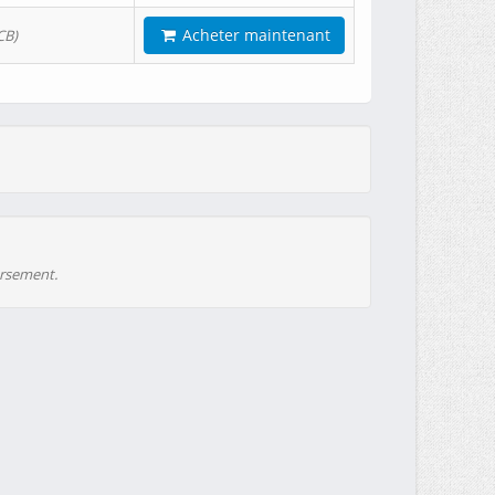
Acheter maintenant
CB)
ursement.