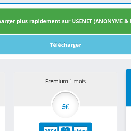
arger plus rapidement sur USENET (ANONYME & I
Télécharger
Premium 1 mois
5€