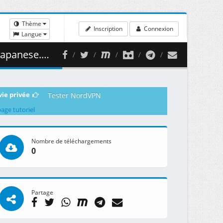
Thème
Inscription
Connexion
Langue
 ( 461.63 MB )
vie privée
Tester NordVPN
page tutoriel
Nombre de téléchargements
0
Partage