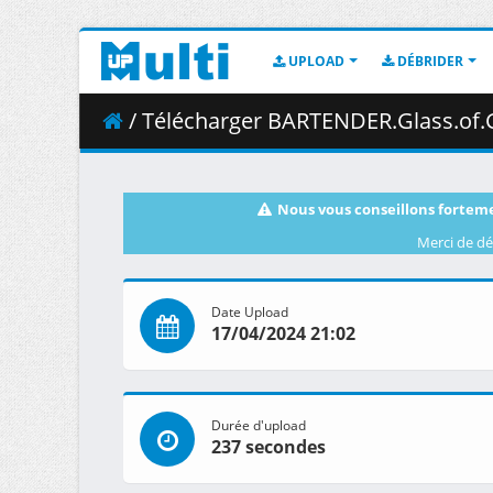
UPLOAD
DÉBRIDER
/ Télécharger BARTENDER.Glass.of.God.S01E03.The.Perf
Nous vous conseillons forteme
Merci de dé
Date Upload
17/04/2024 21:02
Durée d'upload
237 secondes