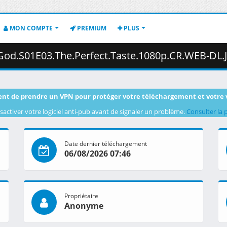
MON COMPTE
PREMIUM
PLUS
ect.Taste.1080p.CR.WEB-DL.Japanese.AAC2.0.H.264.MSubs-ToonsHub.mkv.003
nt de prendre un VPN pour protéger votre téléchargement et votre 
sactiver votre logiciel anti-pub avant de signaler un problème.
Consulter la 
Date dernier téléchargement
06/08/2026 07:46
Propriétaire
Anonyme