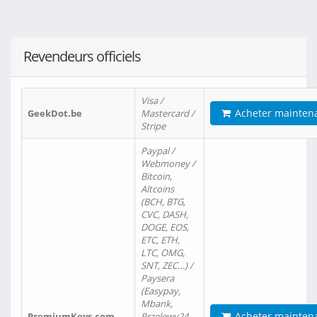
Revendeurs officiels
Visa /
Acheter mainten
GeekDot.be
Mastercard /
Stripe
Paypal /
Webmoney /
Bitcoin,
Altcoins
(BCH, BTG,
CVC, DASH,
DOGE, EOS,
ETC, ETH,
LTC, OMG,
SNT, ZEC…) /
Paysera
(Easypay,
Mbank,
Acheter mainten
PremiumKeys.com
Przelewy24,