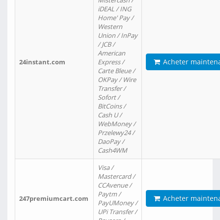
Mistercash /
iDEAL / ING
Home' Pay /
Western
Union / InPay
/ JCB /
American
Acheter mainten
24instant.com
Express /
Carte Bleue /
OKPay / Wire
Transfer /
Sofort /
BitCoins /
Cash U /
WebMoney /
Przelewy24 /
DaoPay /
Cash4WM
Visa /
Mastercard /
CCAvenue /
Paytm /
Acheter mainten
247premiumcart.com
PayUMoney /
UPi Transfer /