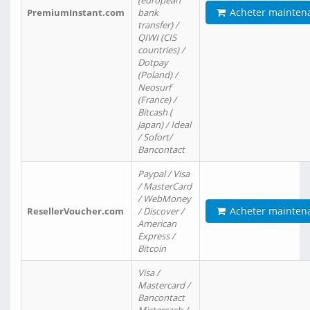
(european
Acheter mainten
PremiumInstant.com
bank
transfer) /
QIWI (CIS
countries) /
Dotpay
(Poland) /
Neosurf
(France) /
Bitcash (
Japan) / Ideal
/ Sofort/
Bancontact
Paypal / Visa
/ MasterCard
/ WebMoney
Acheter mainten
ResellerVoucher.com
/ Discover /
American
Express /
Bitcoin
Visa /
Mastercard /
Bancontact