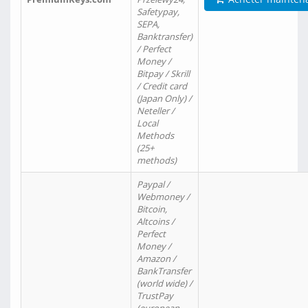
Safetypay,
SEPA,
Banktransfer)
/ Perfect
Money /
Bitpay / Skrill
/ Credit card
(Japan Only) /
Neteller /
Local
Methods
(25+
methods)
Paypal /
Webmoney /
Bitcoin,
Altcoins /
Perfect
Money /
Amazon /
BankTransfer
(world wide) /
TrustPay