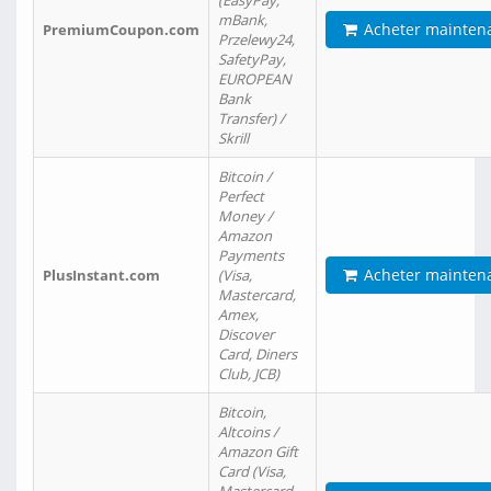
(EasyPay,
mBank,
Acheter mainten
PremiumCoupon.com
Przelewy24,
SafetyPay,
EUROPEAN
Bank
Transfer) /
Skrill
Bitcoin /
Perfect
Money /
Amazon
Payments
Acheter mainten
PlusInstant.com
(Visa,
Mastercard,
Amex,
Discover
Card, Diners
Club, JCB)
Bitcoin,
Altcoins /
Amazon Gift
Card (Visa,