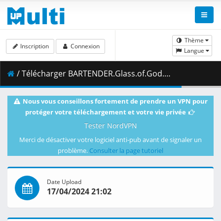
Thème
Inscription
Connexion
Langue
/ Télécharger BARTENDER.Glass.of.God.S01E03.The.Perfect.Taste.1080p.CR.WEB-DL.Japanese.AAC2.0.H.264.MSubs-ToonsHub.mkv.003 ( 461.63 MB )
Nous vous conseillons fortement de prendre un VPN pour
protéger votre téléchargement et votre vie privée
Tester NordVPN
Merci de désactiver votre logiciel anti-pub avant de signaler un
problème.
Consulter la page tutoriel
Date Upload
17/04/2024 21:02