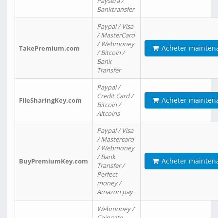
Paysera /
Banktransfer
Paypal / Visa
/ MasterCard
/ Webmoney
Acheter mainten
TakePremium.com
/ Bitcoin /
Bank
Transfer
Paypal /
Credit Card /
Acheter mainten
FileSharingKey.com
Bitcoin /
Altcoins
Paypal / Visa
/ Mastercard
/ Webmoney
/ Bank
Acheter mainten
BuyPremiumKey.com
Transfer /
Perfect
money /
Amazon pay
Webmoney /
Coingate