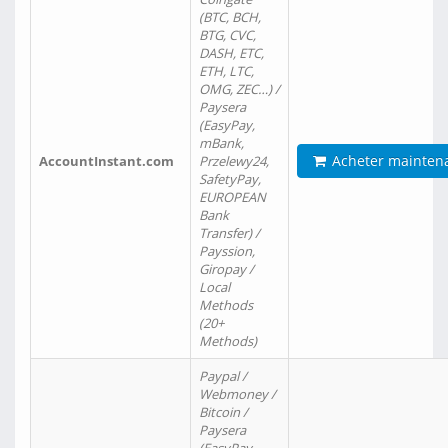
(BTC, BCH,
BTG, CVC,
DASH, ETC,
ETH, LTC,
OMG, ZEC…) /
Paysera
(EasyPay,
mBank,
Acheter mainten
AccountInstant.com
Przelewy24,
SafetyPay,
EUROPEAN
Bank
Transfer) /
Payssion,
Giropay /
Local
Methods
(20+
Methods)
Paypal /
Webmoney /
Bitcoin /
Paysera