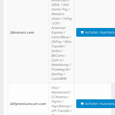
Mistercash /
iDEAL / ING
Home' Pay /
Western
Union / InPay
/ JCB /
American
Acheter mainten
24instant.com
Express /
Carte Bleue /
OKPay / Wire
Transfer /
Sofort /
BitCoins /
Cash U /
WebMoney /
Przelewy24 /
DaoPay /
Cash4WM
Visa /
Mastercard /
CCAvenue /
Paytm /
Acheter mainten
247premiumcart.com
PayUMoney /
UPi Transfer /