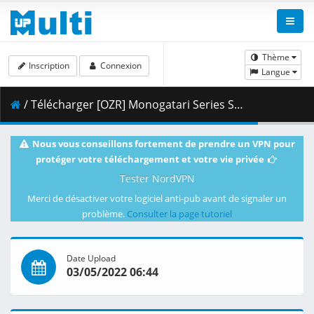
Thème
Inscription
Connexion
Langue
/ Télécharger [OZR] Monogatari Series Second Season - 08 (BD 1080p HEVC FLAC) [5BEE3686].mkv.003 ( 385.73 MB )
Nous vous conseillons fortement de prendre un VPN pour
protéger votre téléchargement et votre vie privée
Tester NordVPN
Merci de désactiver votre logiciel anti-pub avant de signaler un
problème.
Consulter la page tutoriel
Date Upload
03/05/2022 06:44