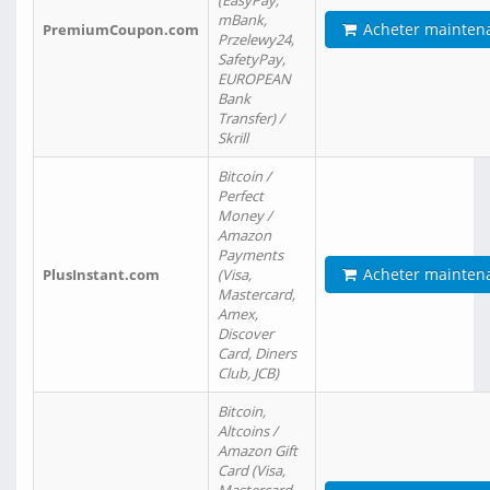
(EasyPay,
mBank,
Acheter mainten
PremiumCoupon.com
Przelewy24,
SafetyPay,
EUROPEAN
Bank
Transfer) /
Skrill
Bitcoin /
Perfect
Money /
Amazon
Payments
Acheter mainten
PlusInstant.com
(Visa,
Mastercard,
Amex,
Discover
Card, Diners
Club, JCB)
Bitcoin,
Altcoins /
Amazon Gift
Card (Visa,