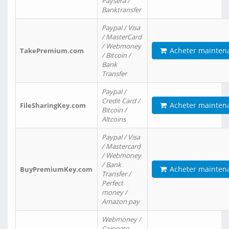
Paysera /
Banktransfer
Paypal / Visa
/ MasterCard
/ Webmoney
Acheter mainten
TakePremium.com
/ Bitcoin /
Bank
Transfer
Paypal /
Credit Card /
Acheter mainten
FileSharingKey.com
Bitcoin /
Altcoins
Paypal / Visa
/ Mastercard
/ Webmoney
/ Bank
Acheter mainten
BuyPremiumKey.com
Transfer /
Perfect
money /
Amazon pay
Webmoney /
Coingate