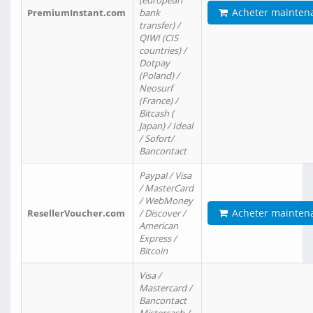
(european
Acheter mainten
PremiumInstant.com
bank
transfer) /
QIWI (CIS
countries) /
Dotpay
(Poland) /
Neosurf
(France) /
Bitcash (
Japan) / Ideal
/ Sofort/
Bancontact
Paypal / Visa
/ MasterCard
/ WebMoney
Acheter mainten
ResellerVoucher.com
/ Discover /
American
Express /
Bitcoin
Visa /
Mastercard /
Bancontact