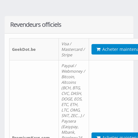
Revendeurs officiels
Visa /
Acheter mainten
GeekDot.be
Mastercard /
Stripe
Paypal /
Webmoney /
Bitcoin,
Altcoins
(BCH, BTG,
CVC, DASH,
DOGE, EOS,
ETC, ETH,
LTC, OMG,
SNT, ZEC…) /
Paysera
(Easypay,
Mbank,
Acheter mainten
PremiumKeys.com
Przelewy24,