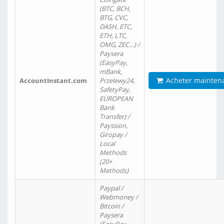
(BTC, BCH,
BTG, CVC,
DASH, ETC,
ETH, LTC,
OMG, ZEC…) /
Paysera
(EasyPay,
mBank,
Acheter mainten
AccountInstant.com
Przelewy24,
SafetyPay,
EUROPEAN
Bank
Transfer) /
Payssion,
Giropay /
Local
Methods
(20+
Methods)
Paypal /
Webmoney /
Bitcoin /
Paysera