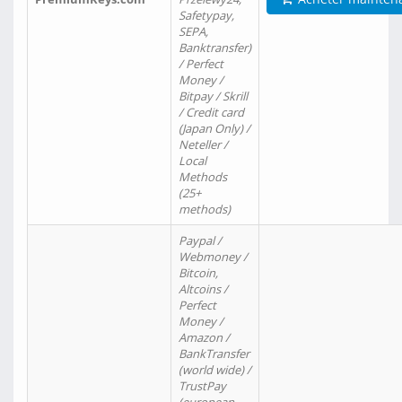
Safetypay,
SEPA,
Banktransfer)
/ Perfect
Money /
Bitpay / Skrill
/ Credit card
(Japan Only) /
Neteller /
Local
Methods
(25+
methods)
Paypal /
Webmoney /
Bitcoin,
Altcoins /
Perfect
Money /
Amazon /
BankTransfer
(world wide) /
TrustPay