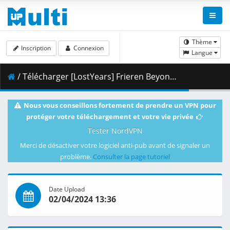
Thème
Inscription
Connexion
Langue
/ Télécharger [LostYears] Frieren Beyond Journey_s End - S01E27 (WEB 1080p x265 10-bit AAC E-AC-3) [58108FC1].mkv.006 ( 449.87 MB )
Nous vous conseillons fortement de prendre un VPN pour
protéger votre téléchargement et votre vie privée
Tester NordVPN
Merci de désactiver votre logiciel anti-pub avant de signaler un
problème.
Consulter la page tutoriel
Date Upload
02/04/2024 13:36