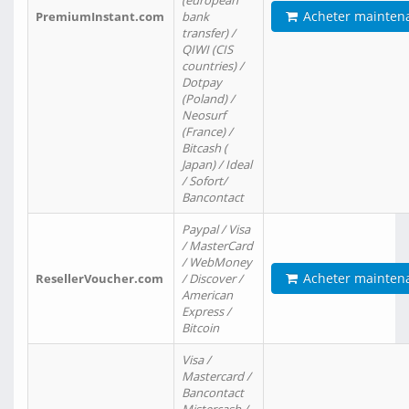
(european
Acheter mainten
PremiumInstant.com
bank
transfer) /
QIWI (CIS
countries) /
Dotpay
(Poland) /
Neosurf
(France) /
Bitcash (
Japan) / Ideal
/ Sofort/
Bancontact
Paypal / Visa
/ MasterCard
/ WebMoney
Acheter mainten
ResellerVoucher.com
/ Discover /
American
Express /
Bitcoin
Visa /
Mastercard /
Bancontact