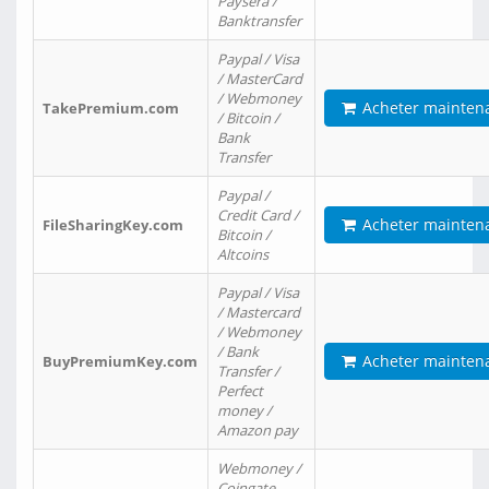
Paysera /
Banktransfer
Paypal / Visa
/ MasterCard
/ Webmoney
Acheter mainten
TakePremium.com
/ Bitcoin /
Bank
Transfer
Paypal /
Credit Card /
Acheter mainten
FileSharingKey.com
Bitcoin /
Altcoins
Paypal / Visa
/ Mastercard
/ Webmoney
/ Bank
Acheter mainten
BuyPremiumKey.com
Transfer /
Perfect
money /
Amazon pay
Webmoney /
Coingate