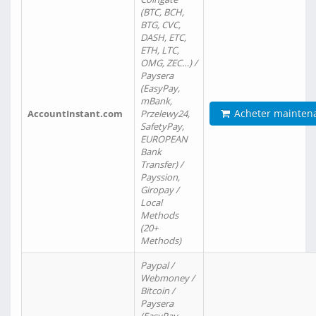
(BTC, BCH,
BTG, CVC,
DASH, ETC,
ETH, LTC,
OMG, ZEC…) /
Paysera
(EasyPay,
mBank,
Acheter mainten
AccountInstant.com
Przelewy24,
SafetyPay,
EUROPEAN
Bank
Transfer) /
Payssion,
Giropay /
Local
Methods
(20+
Methods)
Paypal /
Webmoney /
Bitcoin /
Paysera