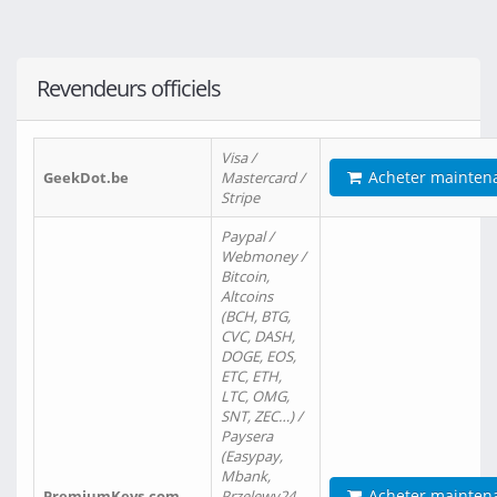
Revendeurs officiels
Visa /
Acheter mainten
GeekDot.be
Mastercard /
Stripe
Paypal /
Webmoney /
Bitcoin,
Altcoins
(BCH, BTG,
CVC, DASH,
DOGE, EOS,
ETC, ETH,
LTC, OMG,
SNT, ZEC…) /
Paysera
(Easypay,
Mbank,
Acheter mainten
PremiumKeys.com
Przelewy24,