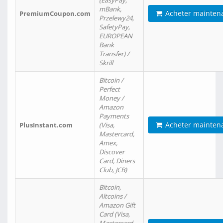
(EasyPay,
mBank,
Acheter mainten
PremiumCoupon.com
Przelewy24,
SafetyPay,
EUROPEAN
Bank
Transfer) /
Skrill
Bitcoin /
Perfect
Money /
Amazon
Payments
Acheter mainten
PlusInstant.com
(Visa,
Mastercard,
Amex,
Discover
Card, Diners
Club, JCB)
Bitcoin,
Altcoins /
Amazon Gift
Card (Visa,