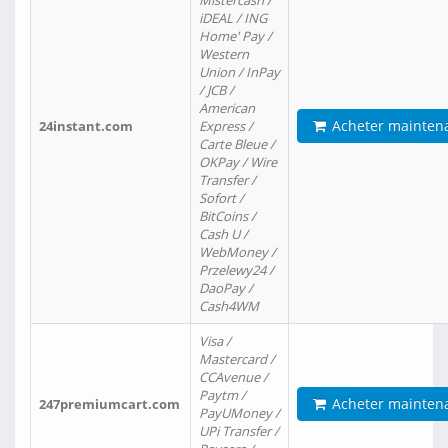
Mistercash /
iDEAL / ING
Home' Pay /
Western
Union / InPay
/ JCB /
American
Acheter mainten
24instant.com
Express /
Carte Bleue /
OKPay / Wire
Transfer /
Sofort /
BitCoins /
Cash U /
WebMoney /
Przelewy24 /
DaoPay /
Cash4WM
Visa /
Mastercard /
CCAvenue /
Paytm /
Acheter mainten
247premiumcart.com
PayUMoney /
UPi Transfer /