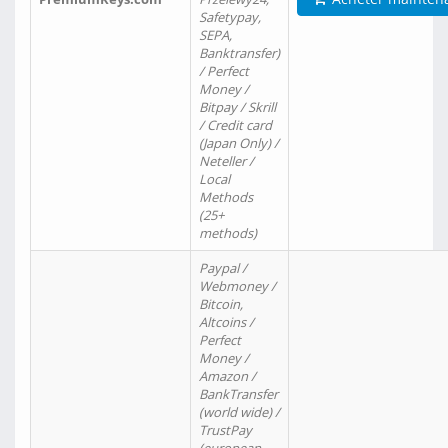
Safetypay,
SEPA,
Banktransfer)
/ Perfect
Money /
Bitpay / Skrill
/ Credit card
(Japan Only) /
Neteller /
Local
Methods
(25+
methods)
Paypal /
Webmoney /
Bitcoin,
Altcoins /
Perfect
Money /
Amazon /
BankTransfer
(world wide) /
TrustPay