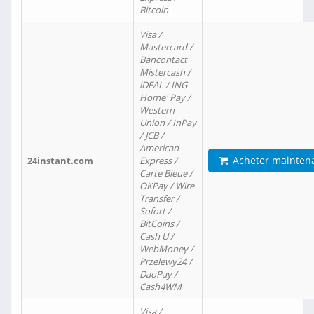
Bitcoin
Visa /
Mastercard /
Bancontact
Mistercash /
iDEAL / ING
Home' Pay /
Western
Union / InPay
/ JCB /
American
Acheter mainten
24instant.com
Express /
Carte Bleue /
OKPay / Wire
Transfer /
Sofort /
BitCoins /
Cash U /
WebMoney /
Przelewy24 /
DaoPay /
Cash4WM
Visa /