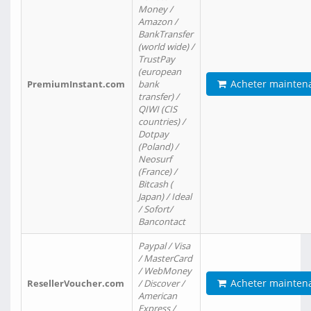
Money /
Amazon /
BankTransfer
(world wide) /
TrustPay
(european
Acheter mainten
PremiumInstant.com
bank
transfer) /
QIWI (CIS
countries) /
Dotpay
(Poland) /
Neosurf
(France) /
Bitcash (
Japan) / Ideal
/ Sofort/
Bancontact
Paypal / Visa
/ MasterCard
/ WebMoney
Acheter mainten
ResellerVoucher.com
/ Discover /
American
Express /