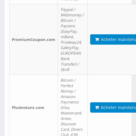
Paypal /
Webmoney /
Bitcoin /
Paysera
(EasyPay,
mBank,
Acheter mainten
PremiumCoupon.com
Przelewy24,
SafetyPay,
EUROPEAN
Bank
Transfer) /
Skrill
Bitcoin /
Perfect
Money /
Amazon
Payments
Acheter mainten
PlusInstant.com
(Visa,
Mastercard,
Amex,
Discover
Card, Diners
Club, JCB)