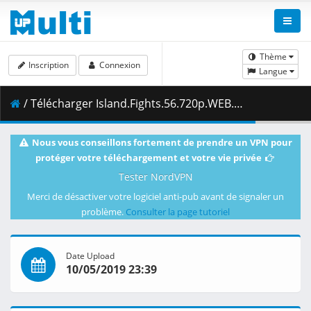
Thème
Inscription
Connexion
Langue
/ Télécharger Island.Fights.56.720p.WEB.h264-ADMIT.mkv ( 3.05 GB )
Nous vous conseillons fortement de prendre un VPN pour
protéger votre téléchargement et votre vie privée
Tester NordVPN
Merci de désactiver votre logiciel anti-pub avant de signaler un
problème.
Consulter la page tutoriel
Date Upload
10/05/2019 23:39