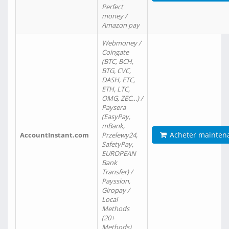
Perfect
money /
Amazon pay
Webmoney /
Coingate
(BTC, BCH,
BTG, CVC,
DASH, ETC,
ETH, LTC,
OMG, ZEC…) /
Paysera
(EasyPay,
mBank,
Acheter mainten
AccountInstant.com
Przelewy24,
SafetyPay,
EUROPEAN
Bank
Transfer) /
Payssion,
Giropay /
Local
Methods
(20+
Methods)