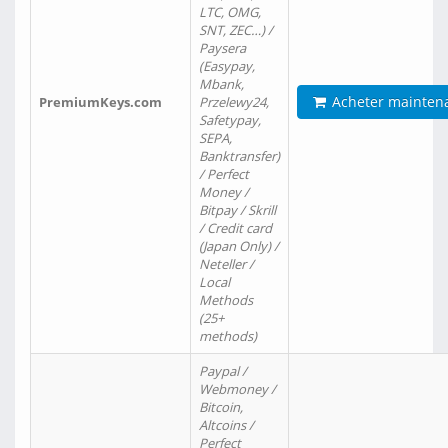
LTC, OMG,
SNT, ZEC…) /
Paysera
(Easypay,
Mbank,
Acheter mainten
PremiumKeys.com
Przelewy24,
Safetypay,
SEPA,
Banktransfer)
/ Perfect
Money /
Bitpay / Skrill
/ Credit card
(Japan Only) /
Neteller /
Local
Methods
(25+
methods)
Paypal /
Webmoney /
Bitcoin,
Altcoins /
Perfect