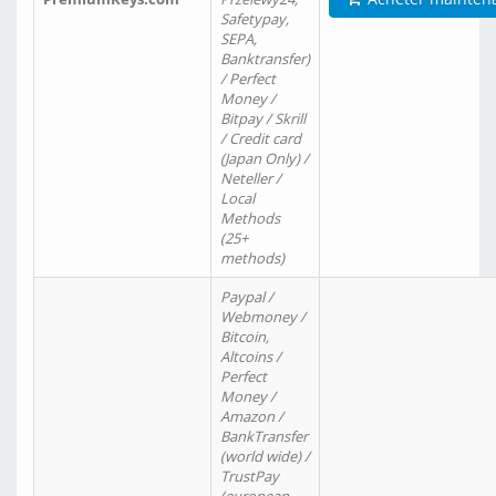
Safetypay,
SEPA,
Banktransfer)
/ Perfect
Money /
Bitpay / Skrill
/ Credit card
(Japan Only) /
Neteller /
Local
Methods
(25+
methods)
Paypal /
Webmoney /
Bitcoin,
Altcoins /
Perfect
Money /
Amazon /
BankTransfer
(world wide) /
TrustPay