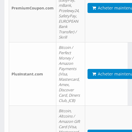
(EasyPay,
mBank,
Acheter mainten
PremiumCoupon.com
Przelewy24,
SafetyPay,
EUROPEAN
Bank
Transfer) /
Skrill
Bitcoin /
Perfect
Money /
Amazon
Payments
Acheter mainten
PlusInstant.com
(Visa,
Mastercard,
Amex,
Discover
Card, Diners
Club, JCB)
Bitcoin,
Altcoins /
Amazon Gift
Card (Visa,