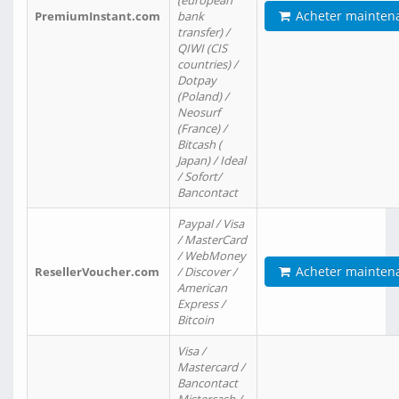
(european
Acheter mainten
PremiumInstant.com
bank
transfer) /
QIWI (CIS
countries) /
Dotpay
(Poland) /
Neosurf
(France) /
Bitcash (
Japan) / Ideal
/ Sofort/
Bancontact
Paypal / Visa
/ MasterCard
/ WebMoney
Acheter mainten
ResellerVoucher.com
/ Discover /
American
Express /
Bitcoin
Visa /
Mastercard /
Bancontact