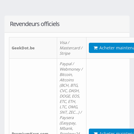
Revendeurs officiels
Visa /
Acheter mainten
GeekDot.be
Mastercard /
Stripe
Paypal /
Webmoney /
Bitcoin,
Altcoins
(BCH, BTG,
CVC, DASH,
DOGE, EOS,
ETC, ETH,
LTC, OMG,
SNT, ZEC…) /
Paysera
(Easypay,
Mbank,
Acheter mainten
PremiumKeys.com
Przelewy24,