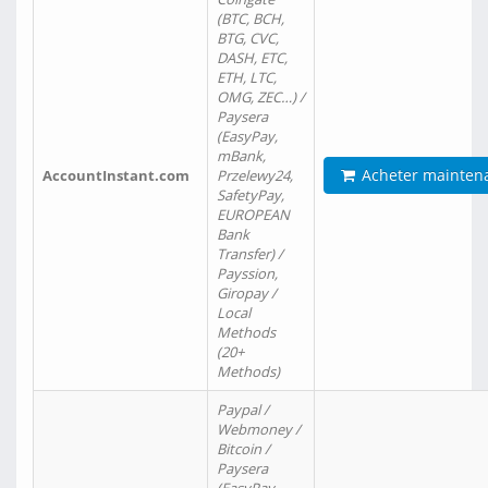
(BTC, BCH,
BTG, CVC,
DASH, ETC,
ETH, LTC,
OMG, ZEC…) /
Paysera
(EasyPay,
mBank,
Acheter mainten
AccountInstant.com
Przelewy24,
SafetyPay,
EUROPEAN
Bank
Transfer) /
Payssion,
Giropay /
Local
Methods
(20+
Methods)
Paypal /
Webmoney /
Bitcoin /
Paysera