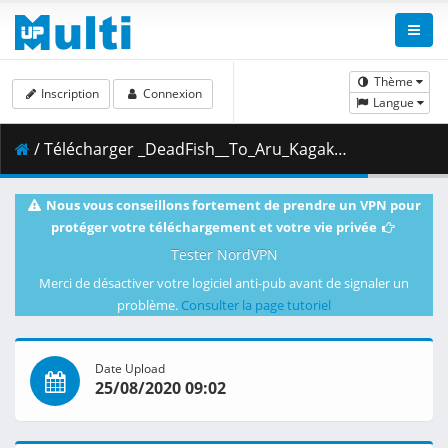
Thème
Inscription
Connexion
Langue
/ Télécharger _DeadFish__To_Aru_Kagaku_no_Railgun_T_-_17__720p__AAC_.mp4.002 ( 363.83 MB )
Nous vous conseillons fortement de prendre un VPN pour
protéger votre téléchargement et votre vie privée
Tester NordVPN
Merci de désactiver votre logiciel anti-pub avant de signaler un
problème.
Consulter la page tutoriel
Date Upload
25/08/2020 09:02