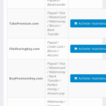
Paysera /
Banktransfer
Paypal / Visa
/ MasterCard
/ Webmoney
Acheter mainten
TakePremium.com
/ Bitcoin /
Bank
Transfer
Paypal /
Credit Card /
Acheter mainten
FileSharingKey.com
Bitcoin /
Altcoins
Paypal / Visa
/ Mastercard
/ Webmoney
/ Bank
Acheter mainten
BuyPremiumKey.com
Transfer /
Perfect
money /
Amazon pay
Webmoney /
Coingate