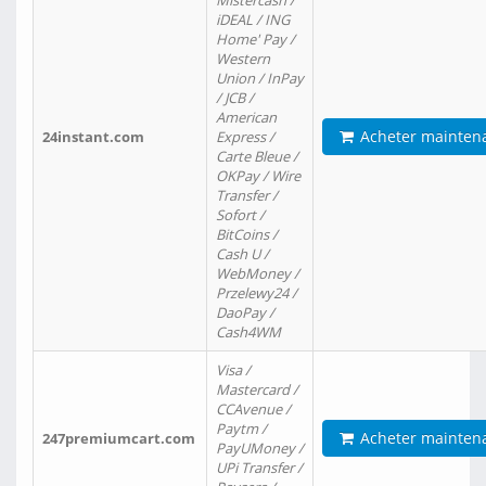
Mistercash /
iDEAL / ING
Home' Pay /
Western
Union / InPay
/ JCB /
American
Acheter mainten
24instant.com
Express /
Carte Bleue /
OKPay / Wire
Transfer /
Sofort /
BitCoins /
Cash U /
WebMoney /
Przelewy24 /
DaoPay /
Cash4WM
Visa /
Mastercard /
CCAvenue /
Paytm /
Acheter mainten
247premiumcart.com
PayUMoney /
UPi Transfer /