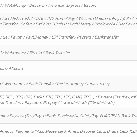
d / WebMoney / Discover / American Express / Bitcoin
ntact Mistercash / iDEAL / ING Home' Pay / Western Union / InPay / JCB / Am
re Transfer / Sofort / BitCoins / Cash U / WebMoney / Przelewy24 / DaoPay 
enue / Paytm / PayUMoney / UPi Transfer / Paysera / Banktransfer
d / Webmoney / Bitcoin / Bank Transfer
oin / Altcoins
rd / Webmoney / Bank Transfer / Perfect money / Amazon pay
, BCH, BTG, CVC, DASH, ETC, ETH, LTC, OMG, ZEC…) / Paysera (EasyPay, mB
 Transfer) / Payssion, Giropay / Local Methods (20+ Methods)
oin / Paysera (EasyPay, mBank, Przelewy24, SafetyPay, EUROPEAN Bank Transf
 Amazon Payments (Visa, Mastercard, Amex, Discover Card, Diners Club, JCB)