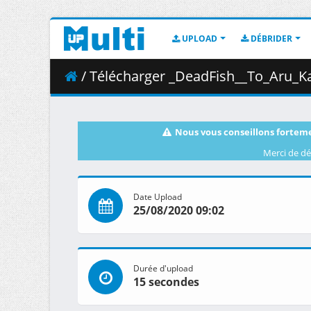
UPLOAD
DÉBRIDER
/ Télécharger _DeadFish__To_Aru_Kag
Nous vous conseillons forteme
Merci de dé
Date Upload
25/08/2020 09:02
Durée d'upload
15 secondes