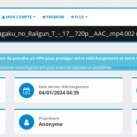
MON COMPTE
PREMIUM
PLUS
aku_no_Railgun_T_-_17__720p__AAC_.mp4.002 ( 363
nt de prendre un VPN pour protéger votre téléchargement et votre 
sactiver votre logiciel anti-pub avant de signaler un problème.
Consulter la 
Date dernier téléchargement
04/01/2024 04:39
Propriétaire
Anonyme