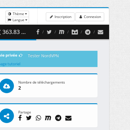
Thème
Inscription
Connexion
Langue
.83 MB )
vie privée
Tester NordVPN
page tutoriel
Nombre de téléchargements
2
Partage