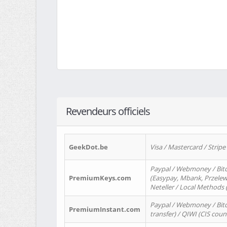
Revendeurs officiels
GeekDot.be
Visa / Mastercard / Stripe
Paypal / Webmoney / Bitc
PremiumKeys.com
(Easypay, Mbank, Przelewy2
Neteller / Local Methods
Paypal / Webmoney / Bitc
PremiumInstant.com
transfer) / QIWI (CIS coun