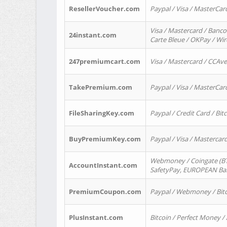
ResellerVoucher.com
Paypal / Visa / MasterCar
Visa / Mastercard / Banco
24instant.com
Carte Bleue / OKPay / Wi
247premiumcart.com
Visa / Mastercard / CCAv
TakePremium.com
Paypal / Visa / MasterCar
FileSharingKey.com
Paypal / Credit Card / Bitc
BuyPremiumKey.com
Paypal / Visa / Masterca
Webmoney / Coingate (BTC
AccountInstant.com
SafetyPay, EUROPEAN Bank
PremiumCoupon.com
Paypal / Webmoney / Bitc
PlusInstant.com
Bitcoin / Perfect Money /