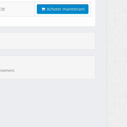
Acheter maintenant
CB)
ursement.