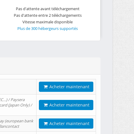
Pas d'attente avant téléchargement
Pas d'attente entre 2 téléchargements
Vitesse maximale disponible
Plus de 300 hébergeurs supportés
Acheter maintenant
EC…) / Paysera
Acheter maintenant
card (Japan Only) /
tPay (european bank
Acheter maintenant
/ Bancontact