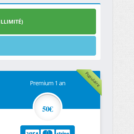
LLIMITÉ)
Populaire
Premium 1 an
50€