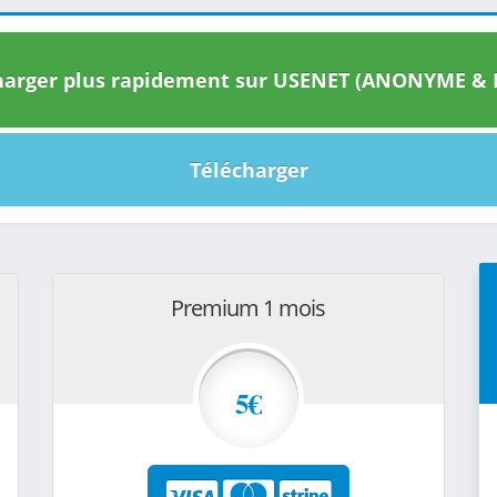
arger plus rapidement sur USENET (ANONYME & I
Télécharger
Premium 1 mois
5€