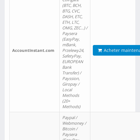
(BTC, BCH,
BTG, CVC,
DASH, ETC,
ETH, LTC,
OMG, ZEC…) /
Paysera
(EasyPay,
mBank,
Acheter mainten
AccountInstant.com
Przelewy24,
SafetyPay,
EUROPEAN
Bank
Transfer) /
Payssion,
Giropay /
Local
Methods
(20+
Methods)
Paypal /
Webmoney /
Bitcoin /
Paysera