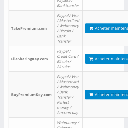
Paysera /
Banktransfer
Paypal / Visa
/ MasterCard
/ Webmoney
Acheter mainten
TakePremium.com
/ Bitcoin /
Bank
Transfer
Paypal /
Credit Card /
Acheter mainten
FileSharingKey.com
Bitcoin /
Altcoins
Paypal / Visa
/ Mastercard
/ Webmoney
/ Bank
Acheter mainten
BuyPremiumKey.com
Transfer /
Perfect
money /
Amazon pay
Webmoney /
Coingate