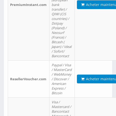
(european
Acheter mainten
PremiumInstant.com
bank
transfer) /
QIWI (CIS
countries) /
Dotpay
(Poland) /
Neosurf
(France) /
Bitcash (
Japan) / Ideal
/ Sofort/
Bancontact
Paypal / Visa
/ MasterCard
/ WebMoney
Acheter mainten
ResellerVoucher.com
/ Discover /
American
Express /
Bitcoin
Visa /
Mastercard /
Bancontact