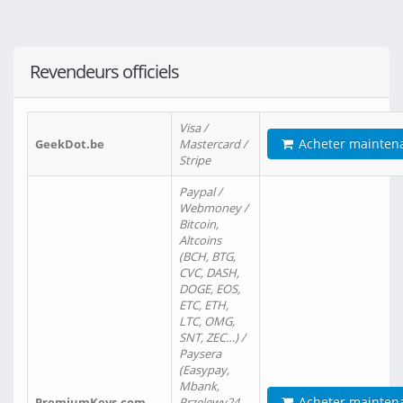
Revendeurs officiels
Visa /
Acheter mainten
GeekDot.be
Mastercard /
Stripe
Paypal /
Webmoney /
Bitcoin,
Altcoins
(BCH, BTG,
CVC, DASH,
DOGE, EOS,
ETC, ETH,
LTC, OMG,
SNT, ZEC…) /
Paysera
(Easypay,
Mbank,
Acheter mainten
PremiumKeys.com
Przelewy24,