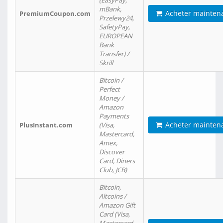
(EasyPay,
mBank,
Acheter mainten
PremiumCoupon.com
Przelewy24,
SafetyPay,
EUROPEAN
Bank
Transfer) /
Skrill
Bitcoin /
Perfect
Money /
Amazon
Payments
Acheter mainten
PlusInstant.com
(Visa,
Mastercard,
Amex,
Discover
Card, Diners
Club, JCB)
Bitcoin,
Altcoins /
Amazon Gift
Card (Visa,