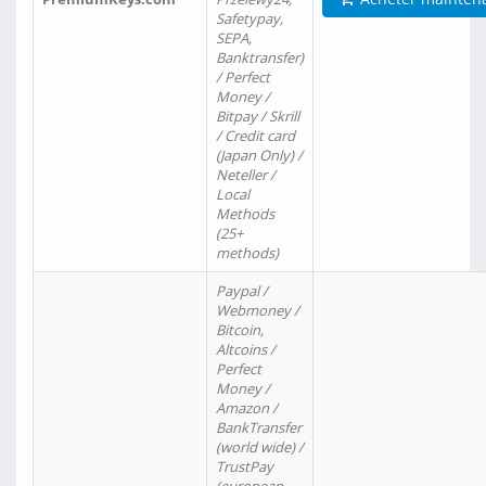
Safetypay,
SEPA,
Banktransfer)
/ Perfect
Money /
Bitpay / Skrill
/ Credit card
(Japan Only) /
Neteller /
Local
Methods
(25+
methods)
Paypal /
Webmoney /
Bitcoin,
Altcoins /
Perfect
Money /
Amazon /
BankTransfer
(world wide) /
TrustPay