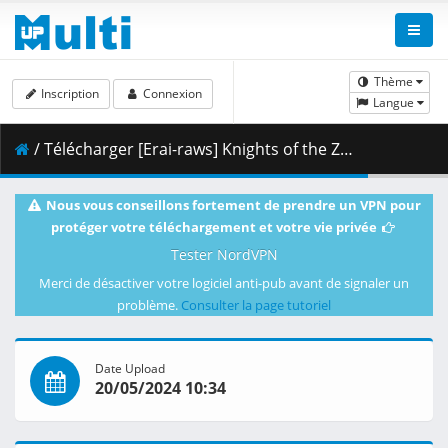
Thème
Inscription
Connexion
Langue
/ Télécharger [Erai-raws] Knights of the Zodiac - Saint Seiya - Battle for Sanctuary Part 2 - 09 [720p][Multiple Subtitle][7ABEB968].mkv.001 ( 345.31 MB )
Nous vous conseillons fortement de prendre un VPN pour
protéger votre téléchargement et votre vie privée
Tester NordVPN
Merci de désactiver votre logiciel anti-pub avant de signaler un
problème.
Consulter la page tutoriel
Date Upload
20/05/2024 10:34