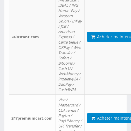
Mistercash /
iDEAL / ING
Home' Pay /
Western
Union / InPay
/ JCB /
American
Acheter mainten
24instant.com
Express /
Carte Bleue /
OKPay / Wire
Transfer /
Sofort /
BitCoins /
Cash U /
WebMoney /
Przelewy24 /
DaoPay /
Cash4WM
Visa /
Mastercard /
CCAvenue /
Paytm /
Acheter mainten
247premiumcart.com
PayUMoney /
UPi Transfer /