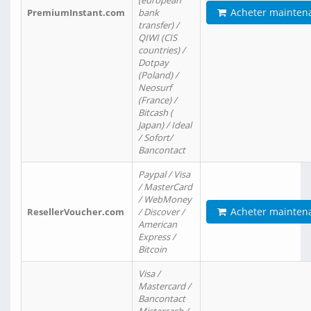
(european
Acheter mainten
PremiumInstant.com
bank
transfer) /
QIWI (CIS
countries) /
Dotpay
(Poland) /
Neosurf
(France) /
Bitcash (
Japan) / Ideal
/ Sofort/
Bancontact
Paypal / Visa
/ MasterCard
/ WebMoney
Acheter mainten
ResellerVoucher.com
/ Discover /
American
Express /
Bitcoin
Visa /
Mastercard /
Bancontact