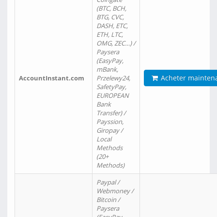
(BTC, BCH,
BTG, CVC,
DASH, ETC,
ETH, LTC,
OMG, ZEC…) /
Paysera
(EasyPay,
mBank,
Acheter mainten
AccountInstant.com
Przelewy24,
SafetyPay,
EUROPEAN
Bank
Transfer) /
Payssion,
Giropay /
Local
Methods
(20+
Methods)
Paypal /
Webmoney /
Bitcoin /
Paysera