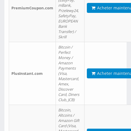
(EasyPay,
mBank,
Acheter mainten
PremiumCoupon.com
Przelewy24,
SafetyPay,
EUROPEAN
Bank
Transfer) /
Skrill
Bitcoin /
Perfect
Money /
Amazon
Payments
Acheter mainten
PlusInstant.com
(Visa,
Mastercard,
Amex,
Discover
Card, Diners
Club, JCB)
Bitcoin,
Altcoins /
Amazon Gift
Card (Visa,