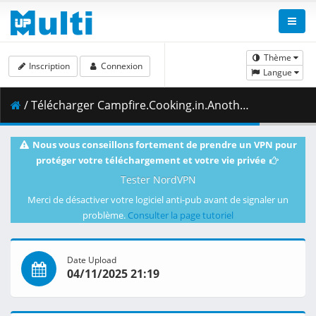
Thème
Inscription
Connexion
Langue
/ Télécharger Campfire.Cooking.in.Another.World.with.My.Absurd.Skill.S02E05.The.Real.Enemy.Monsters.or.Hunger.1080p.NF.WEB-DL.AAC2.0.H.264-VARYG.mkv.002 ( 439.42 MB )
Nous vous conseillons fortement de prendre un VPN pour
protéger votre téléchargement et votre vie privée
Tester NordVPN
Merci de désactiver votre logiciel anti-pub avant de signaler un
problème.
Consulter la page tutoriel
Date Upload
04/11/2025 21:19