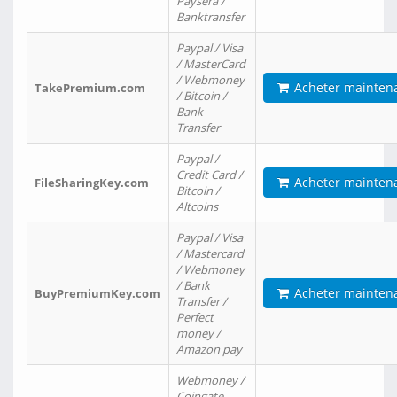
Paysera /
Banktransfer
Paypal / Visa
/ MasterCard
/ Webmoney
Acheter mainten
TakePremium.com
/ Bitcoin /
Bank
Transfer
Paypal /
Credit Card /
Acheter mainten
FileSharingKey.com
Bitcoin /
Altcoins
Paypal / Visa
/ Mastercard
/ Webmoney
/ Bank
Acheter mainten
BuyPremiumKey.com
Transfer /
Perfect
money /
Amazon pay
Webmoney /
Coingate