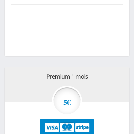
Premium 1 mois
5€