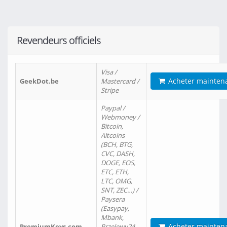
Revendeurs officiels
Visa /
Acheter mainten
GeekDot.be
Mastercard /
Stripe
Paypal /
Webmoney /
Bitcoin,
Altcoins
(BCH, BTG,
CVC, DASH,
DOGE, EOS,
ETC, ETH,
LTC, OMG,
SNT, ZEC…) /
Paysera
(Easypay,
Mbank,
Acheter mainten
PremiumKeys.com
Przelewy24,