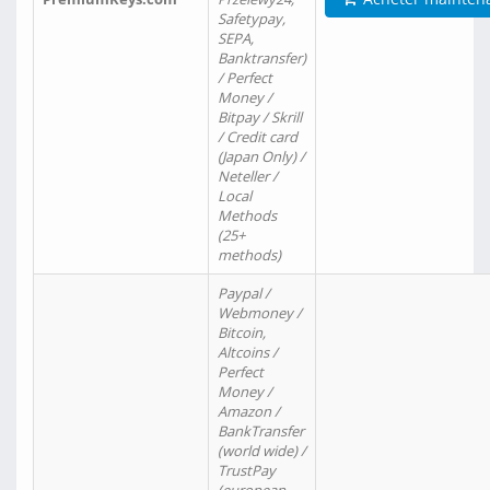
Safetypay,
SEPA,
Banktransfer)
/ Perfect
Money /
Bitpay / Skrill
/ Credit card
(Japan Only) /
Neteller /
Local
Methods
(25+
methods)
Paypal /
Webmoney /
Bitcoin,
Altcoins /
Perfect
Money /
Amazon /
BankTransfer
(world wide) /
TrustPay