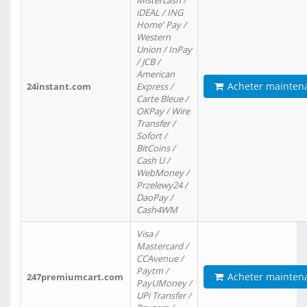
Mistercash /
iDEAL / ING
Home' Pay /
Western
Union / InPay
/ JCB /
American
Acheter mainten
24instant.com
Express /
Carte Bleue /
OKPay / Wire
Transfer /
Sofort /
BitCoins /
Cash U /
WebMoney /
Przelewy24 /
DaoPay /
Cash4WM
Visa /
Mastercard /
CCAvenue /
Paytm /
Acheter mainten
247premiumcart.com
PayUMoney /
UPi Transfer /