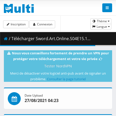
Thème
Inscription
Connexion
Langue
/ Télécharger Sword.Art.Online.S04E15.1080p.Blu-Ray.10-Bit.Dual-Audio.LPCM.x265-iAHD.mkv.001 ( 446.30 MB )
Nous vous conseillons fortement de prendre un VPN pour
protéger votre téléchargement et votre vie privée
Tester NordVPN
Merci de désactiver votre logiciel anti-pub avant de signaler un
problème.
Consulter la page tutoriel
Date Upload
27/08/2021 04:23