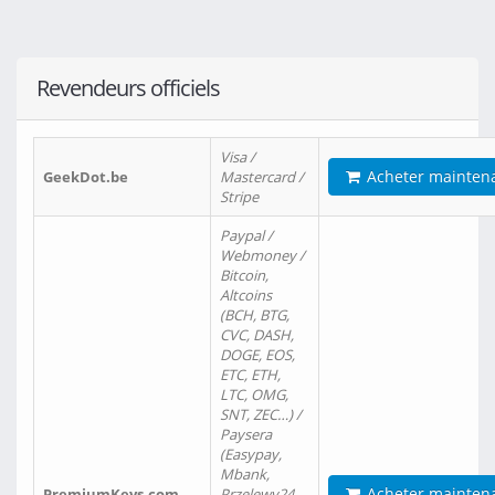
Revendeurs officiels
Visa /
Acheter mainten
GeekDot.be
Mastercard /
Stripe
Paypal /
Webmoney /
Bitcoin,
Altcoins
(BCH, BTG,
CVC, DASH,
DOGE, EOS,
ETC, ETH,
LTC, OMG,
SNT, ZEC…) /
Paysera
(Easypay,
Mbank,
Acheter mainten
PremiumKeys.com
Przelewy24,