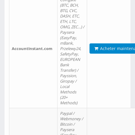
(BTC, BCH,
BTG, CVC,
DASH, ETC,
ETH, LTC,
OMG, ZEC…) /
Paysera
(EasyPay,
mBank,
Acheter mainten
AccountInstant.com
Przelewy24,
SafetyPay,
EUROPEAN
Bank
Transfer) /
Payssion,
Giropay /
Local
Methods
(20+
Methods)
Paypal /
Webmoney /
Bitcoin /
Paysera