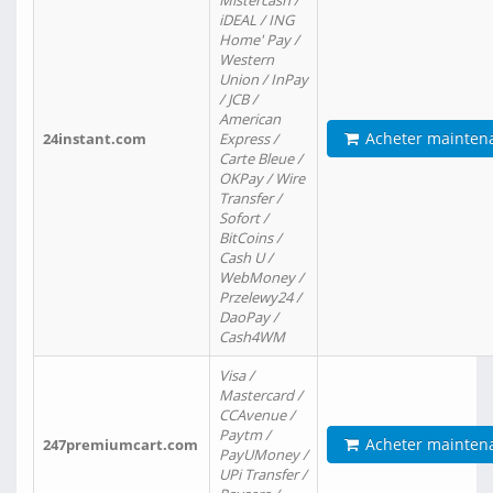
Mistercash /
iDEAL / ING
Home' Pay /
Western
Union / InPay
/ JCB /
American
Acheter mainten
24instant.com
Express /
Carte Bleue /
OKPay / Wire
Transfer /
Sofort /
BitCoins /
Cash U /
WebMoney /
Przelewy24 /
DaoPay /
Cash4WM
Visa /
Mastercard /
CCAvenue /
Paytm /
Acheter mainten
247premiumcart.com
PayUMoney /
UPi Transfer /