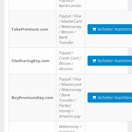
Paysera /
Banktransfer
Paypal / Visa
/ MasterCard
/ Webmoney
Acheter mainten
TakePremium.com
/ Bitcoin /
Bank
Transfer
Paypal /
Credit Card /
Acheter mainten
FileSharingKey.com
Bitcoin /
Altcoins
Paypal / Visa
/ Mastercard
/ Webmoney
/ Bank
Acheter mainten
BuyPremiumKey.com
Transfer /
Perfect
money /
Amazon pay
Webmoney /
Coingate