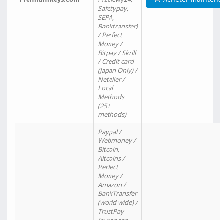
Safetypay,
SEPA,
Banktransfer)
/ Perfect
Money /
Bitpay / Skrill
/ Credit card
(Japan Only) /
Neteller /
Local
Methods
(25+
methods)
Paypal /
Webmoney /
Bitcoin,
Altcoins /
Perfect
Money /
Amazon /
BankTransfer
(world wide) /
TrustPay