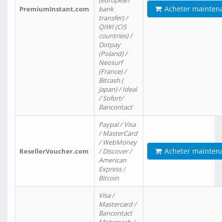
(european
Acheter mainten
PremiumInstant.com
bank
transfer) /
QIWI (CIS
countries) /
Dotpay
(Poland) /
Neosurf
(France) /
Bitcash (
Japan) / Ideal
/ Sofort/
Bancontact
Paypal / Visa
/ MasterCard
/ WebMoney
Acheter mainten
ResellerVoucher.com
/ Discover /
American
Express /
Bitcoin
Visa /
Mastercard /
Bancontact