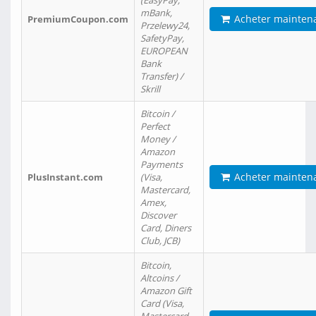
(EasyPay,
mBank,
Acheter mainten
PremiumCoupon.com
Przelewy24,
SafetyPay,
EUROPEAN
Bank
Transfer) /
Skrill
Bitcoin /
Perfect
Money /
Amazon
Payments
Acheter mainten
PlusInstant.com
(Visa,
Mastercard,
Amex,
Discover
Card, Diners
Club, JCB)
Bitcoin,
Altcoins /
Amazon Gift
Card (Visa,