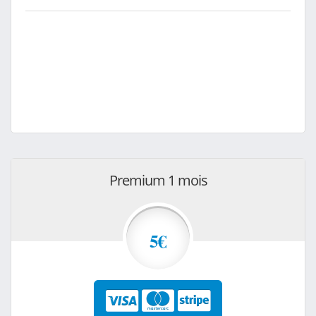
Premium 1 mois
5€