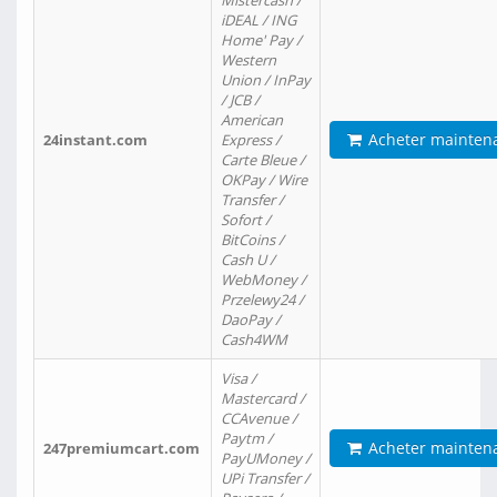
Mistercash /
iDEAL / ING
Home' Pay /
Western
Union / InPay
/ JCB /
American
Acheter mainten
24instant.com
Express /
Carte Bleue /
OKPay / Wire
Transfer /
Sofort /
BitCoins /
Cash U /
WebMoney /
Przelewy24 /
DaoPay /
Cash4WM
Visa /
Mastercard /
CCAvenue /
Paytm /
Acheter mainten
247premiumcart.com
PayUMoney /
UPi Transfer /