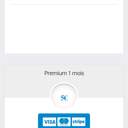
Premium 1 mois
5€