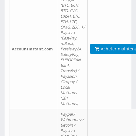
(BTC, BCH,
BTG, CVC,
DASH, ETC,
ETH, LTC,
OMG, ZEC…) /
Paysera
(EasyPay,
mBank,
Acheter mainten
AccountInstant.com
Przelewy24,
SafetyPay,
EUROPEAN
Bank
Transfer) /
Payssion,
Giropay /
Local
Methods
(20+
Methods)
Paypal /
Webmoney /
Bitcoin /
Paysera