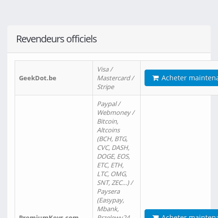
Revendeurs officiels
Visa /
Acheter mainten
GeekDot.be
Mastercard /
Stripe
Paypal /
Webmoney /
Bitcoin,
Altcoins
(BCH, BTG,
CVC, DASH,
DOGE, EOS,
ETC, ETH,
LTC, OMG,
SNT, ZEC…) /
Paysera
(Easypay,
Mbank,
Acheter mainten
PremiumKeys.com
Przelewy24,