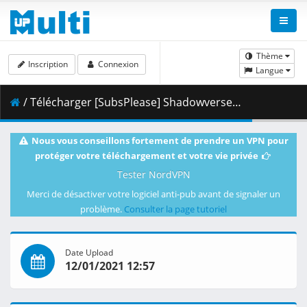
Thème
Inscription
Connexion
Langue
/ Télécharger [SubsPlease] Shadowverse - 38 (1080p) [21A964B0].mkv.003 ( 464.57 MB )
Nous vous conseillons fortement de prendre un VPN pour
protéger votre téléchargement et votre vie privée
Tester NordVPN
Merci de désactiver votre logiciel anti-pub avant de signaler un
problème.
Consulter la page tutoriel
Date Upload
12/01/2021 12:57