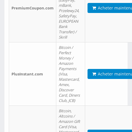
(EasyPay,
mBank,
Acheter mainten
PremiumCoupon.com
Przelewy24,
SafetyPay,
EUROPEAN
Bank
Transfer) /
Skrill
Bitcoin /
Perfect
Money /
Amazon
Payments
Acheter mainten
PlusInstant.com
(Visa,
Mastercard,
Amex,
Discover
Card, Diners
Club, JCB)
Bitcoin,
Altcoins /
Amazon Gift
Card (Visa,