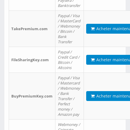
Paysera /
Banktransfer
Paypal / Visa
/ MasterCard
/ Webmoney
Acheter mainten
TakePremium.com
/ Bitcoin /
Bank
Transfer
Paypal /
Credit Card /
Acheter mainten
FileSharingKey.com
Bitcoin /
Altcoins
Paypal / Visa
/ Mastercard
/ Webmoney
/ Bank
Acheter mainten
BuyPremiumKey.com
Transfer /
Perfect
money /
Amazon pay
Webmoney /
Coingate