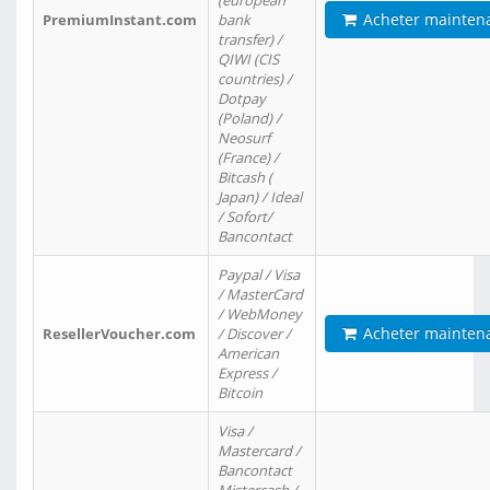
(european
Acheter mainten
PremiumInstant.com
bank
transfer) /
QIWI (CIS
countries) /
Dotpay
(Poland) /
Neosurf
(France) /
Bitcash (
Japan) / Ideal
/ Sofort/
Bancontact
Paypal / Visa
/ MasterCard
/ WebMoney
Acheter mainten
ResellerVoucher.com
/ Discover /
American
Express /
Bitcoin
Visa /
Mastercard /
Bancontact