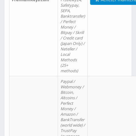
Safetypay,
SEPA,
Banktransfer)
/ Perfect
Money /
Bitpay / Skrill
/ Credit card
(Japan Only) /
Neteller /
Local
Methods
(25+
methods)
Paypal /
Webmoney /
Bitcoin,
Altcoins /
Perfect
Money /
Amazon /
BankTransfer
(world wide) /
TrustPay