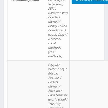
Safetypay,
SEPA,
Banktransfer)
/ Perfect
Money /
Bitpay / Skrill
/ Credit card
(Japan Only) /
Neteller /
Local
Methods
(25+
methods)
Paypal /
Webmoney /
Bitcoin,
Altcoins /
Perfect
Money /
Amazon /
BankTransfer
(world wide) /
TrustPay