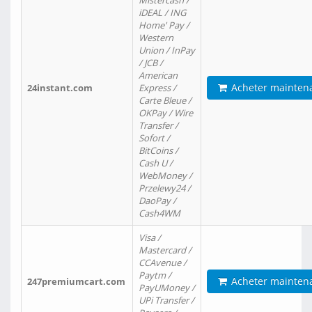
Mistercash /
iDEAL / ING
Home' Pay /
Western
Union / InPay
/ JCB /
American
Acheter mainten
24instant.com
Express /
Carte Bleue /
OKPay / Wire
Transfer /
Sofort /
BitCoins /
Cash U /
WebMoney /
Przelewy24 /
DaoPay /
Cash4WM
Visa /
Mastercard /
CCAvenue /
Paytm /
Acheter mainten
247premiumcart.com
PayUMoney /
UPi Transfer /