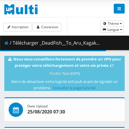
Thème
Inscription
Connexion
Langue
/ Télécharger _DeadFish__To_Aru_Kagaku_no_Railgun_T_-_18__720p__AAC_.mp4.002 ( 360.88 MB )
Nous vous conseillons fortement de prendre un VPN pour
protéger votre téléchargement et votre vie privée
Tester NordVPN
Merci de désactiver votre logiciel anti-pub avant de signaler un
problème.
Consulter la page tutoriel
Date Upload
25/08/2020 07:30