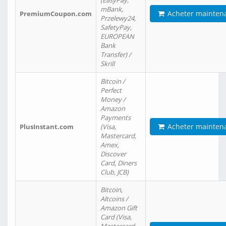
(EasyPay,
mBank,
Acheter mainten
PremiumCoupon.com
Przelewy24,
SafetyPay,
EUROPEAN
Bank
Transfer) /
Skrill
Bitcoin /
Perfect
Money /
Amazon
Payments
Acheter mainten
PlusInstant.com
(Visa,
Mastercard,
Amex,
Discover
Card, Diners
Club, JCB)
Bitcoin,
Altcoins /
Amazon Gift
Card (Visa,