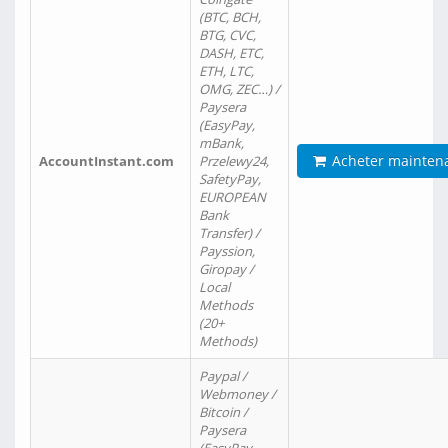
(BTC, BCH,
BTG, CVC,
DASH, ETC,
ETH, LTC,
OMG, ZEC…) /
Paysera
(EasyPay,
mBank,
Acheter mainten
AccountInstant.com
Przelewy24,
SafetyPay,
EUROPEAN
Bank
Transfer) /
Payssion,
Giropay /
Local
Methods
(20+
Methods)
Paypal /
Webmoney /
Bitcoin /
Paysera