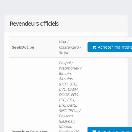
Revendeurs officiels
Visa /
Acheter mainten
GeekDot.be
Mastercard /
Stripe
Paypal /
Webmoney /
Bitcoin,
Altcoins
(BCH, BTG,
CVC, DASH,
DOGE, EOS,
ETC, ETH,
LTC, OMG,
SNT, ZEC…) /
Paysera
(Easypay,
Mbank,
Acheter mainten
PremiumKeys.com
Przelewy24,