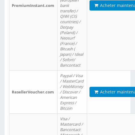
(european
Acheter mainten
PremiumInstant.com
bank
transfer) /
QIWI (CIS
countries) /
Dotpay
(Poland) /
Neosurf
(France) /
Bitcash (
Japan) / Ideal
/ Sofort/
Bancontact
Paypal / Visa
/ MasterCard
/ WebMoney
Acheter mainten
ResellerVoucher.com
/ Discover /
American
Express /
Bitcoin
Visa /
Mastercard /
Bancontact