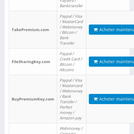
Paysera /
Banktransfer
Paypal / Visa
/ MasterCard
/ Webmoney
Acheter mainten
TakePremium.com
/ Bitcoin /
Bank
Transfer
Paypal /
Credit Card /
Acheter mainten
FileSharingKey.com
Bitcoin /
Altcoins
Paypal / Visa
/ Mastercard
/ Webmoney
/ Bank
Acheter mainten
BuyPremiumKey.com
Transfer /
Perfect
money /
Amazon pay
Webmoney /
Coingate