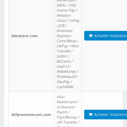
Mistercash /
iDEAL / ING
Home' Pay /
Western
Union / InPay
/ JCB /
American
Acheter mainten
24instant.com
Express /
Carte Bleue /
OKPay / Wire
Transfer /
Sofort /
BitCoins /
Cash U /
WebMoney /
Przelewy24 /
DaoPay /
Cash4WM
Visa /
Mastercard /
CCAvenue /
Paytm /
Acheter mainten
247premiumcart.com
PayUMoney /
UPi Transfer /