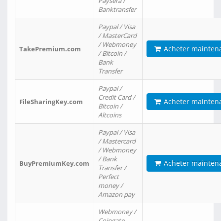
Paysera /
Banktransfer
Paypal / Visa
/ MasterCard
/ Webmoney
Acheter mainten
TakePremium.com
/ Bitcoin /
Bank
Transfer
Paypal /
Credit Card /
Acheter mainten
FileSharingKey.com
Bitcoin /
Altcoins
Paypal / Visa
/ Mastercard
/ Webmoney
/ Bank
Acheter mainten
BuyPremiumKey.com
Transfer /
Perfect
money /
Amazon pay
Webmoney /
Coingate