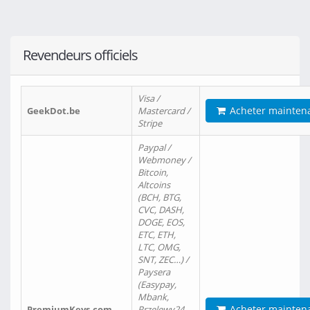
Revendeurs officiels
Visa /
Acheter mainten
GeekDot.be
Mastercard /
Stripe
Paypal /
Webmoney /
Bitcoin,
Altcoins
(BCH, BTG,
CVC, DASH,
DOGE, EOS,
ETC, ETH,
LTC, OMG,
SNT, ZEC…) /
Paysera
(Easypay,
Mbank,
Acheter mainten
PremiumKeys.com
Przelewy24,