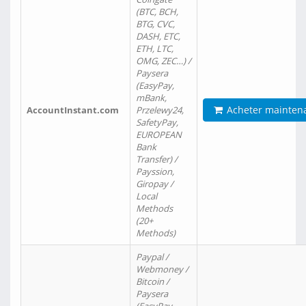
(BTC, BCH,
BTG, CVC,
DASH, ETC,
ETH, LTC,
OMG, ZEC…) /
Paysera
(EasyPay,
mBank,
Acheter mainten
AccountInstant.com
Przelewy24,
SafetyPay,
EUROPEAN
Bank
Transfer) /
Payssion,
Giropay /
Local
Methods
(20+
Methods)
Paypal /
Webmoney /
Bitcoin /
Paysera