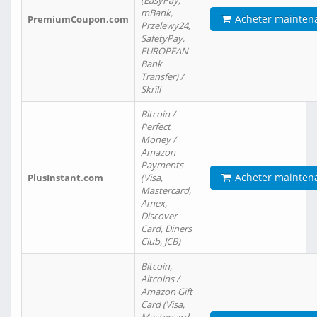
(EasyPay,
mBank,
Acheter mainten
PremiumCoupon.com
Przelewy24,
SafetyPay,
EUROPEAN
Bank
Transfer) /
Skrill
Bitcoin /
Perfect
Money /
Amazon
Payments
Acheter mainten
PlusInstant.com
(Visa,
Mastercard,
Amex,
Discover
Card, Diners
Club, JCB)
Bitcoin,
Altcoins /
Amazon Gift
Card (Visa,