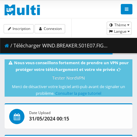
Thème
Inscription
Connexion
Langue
/ Télécharger WIND.BREAKER.S01E07.FIGHT.TO.WIN.1080p.CR.WEB-DL.DUAL.AAC2.0.H.264.MSubs-ToonsHub.mkv.003 ( 470.90 MB )
Nous vous conseillons fortement de prendre un VPN pour
protéger votre téléchargement et votre vie privée
Tester NordVPN
Merci de désactiver votre logiciel anti-pub avant de signaler un
problème.
Consulter la page tutoriel
Date Upload
31/05/2024 00:15