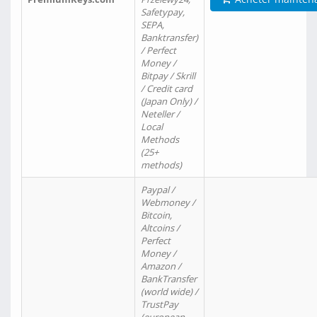
Safetypay,
SEPA,
Banktransfer)
/ Perfect
Money /
Bitpay / Skrill
/ Credit card
(Japan Only) /
Neteller /
Local
Methods
(25+
methods)
Paypal /
Webmoney /
Bitcoin,
Altcoins /
Perfect
Money /
Amazon /
BankTransfer
(world wide) /
TrustPay