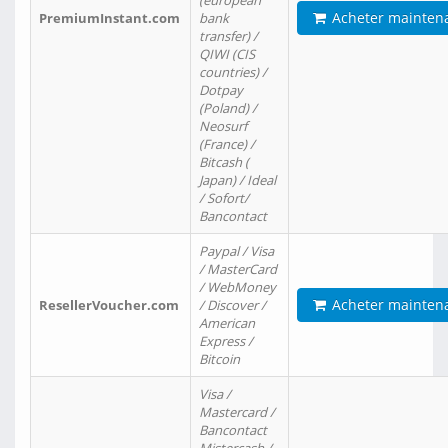
(european
Acheter mainten
PremiumInstant.com
bank
transfer) /
QIWI (CIS
countries) /
Dotpay
(Poland) /
Neosurf
(France) /
Bitcash (
Japan) / Ideal
/ Sofort/
Bancontact
Paypal / Visa
/ MasterCard
/ WebMoney
Acheter mainten
ResellerVoucher.com
/ Discover /
American
Express /
Bitcoin
Visa /
Mastercard /
Bancontact