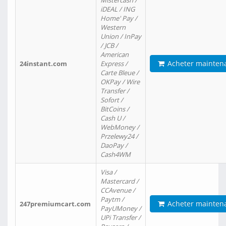
Mistercash /
iDEAL / ING
Home' Pay /
Western
Union / InPay
/ JCB /
American
Acheter mainten
24instant.com
Express /
Carte Bleue /
OKPay / Wire
Transfer /
Sofort /
BitCoins /
Cash U /
WebMoney /
Przelewy24 /
DaoPay /
Cash4WM
Visa /
Mastercard /
CCAvenue /
Paytm /
Acheter mainten
247premiumcart.com
PayUMoney /
UPi Transfer /