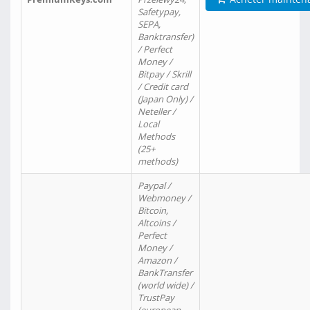
Safetypay,
SEPA,
Banktransfer)
/ Perfect
Money /
Bitpay / Skrill
/ Credit card
(Japan Only) /
Neteller /
Local
Methods
(25+
methods)
Paypal /
Webmoney /
Bitcoin,
Altcoins /
Perfect
Money /
Amazon /
BankTransfer
(world wide) /
TrustPay