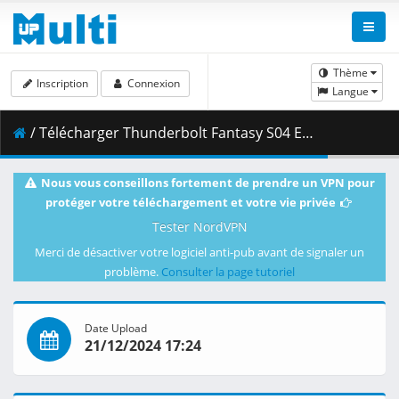
Thème
Inscription
Connexion
Langue
/ Télécharger Thunderbolt Fantasy S04 E12 (End) Y v1.ass ( 206.89 kB )
Nous vous conseillons fortement de prendre un VPN pour
protéger votre téléchargement et votre vie privée
Tester NordVPN
Merci de désactiver votre logiciel anti-pub avant de signaler un
problème.
Consulter la page tutoriel
Date Upload
21/12/2024 17:24