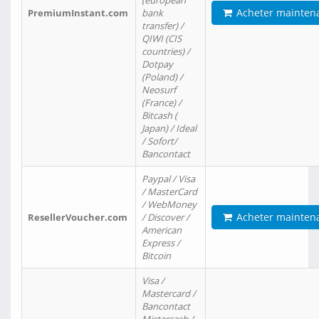
(european
Acheter mainten
PremiumInstant.com
bank
transfer) /
QIWI (CIS
countries) /
Dotpay
(Poland) /
Neosurf
(France) /
Bitcash (
Japan) / Ideal
/ Sofort/
Bancontact
Paypal / Visa
/ MasterCard
/ WebMoney
Acheter mainten
ResellerVoucher.com
/ Discover /
American
Express /
Bitcoin
Visa /
Mastercard /
Bancontact