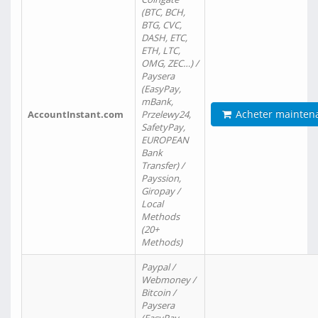
(BTC, BCH,
BTG, CVC,
DASH, ETC,
ETH, LTC,
OMG, ZEC…) /
Paysera
(EasyPay,
mBank,
Acheter mainten
AccountInstant.com
Przelewy24,
SafetyPay,
EUROPEAN
Bank
Transfer) /
Payssion,
Giropay /
Local
Methods
(20+
Methods)
Paypal /
Webmoney /
Bitcoin /
Paysera