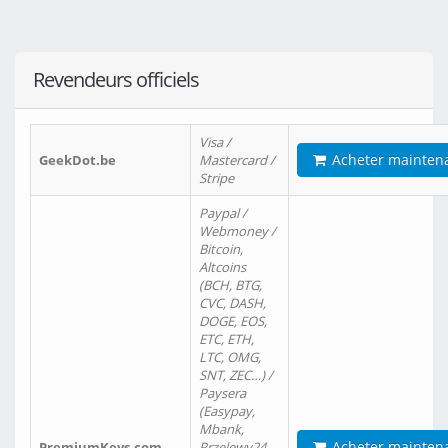
Revendeurs officiels
Visa /
Acheter mainten
GeekDot.be
Mastercard /
Stripe
Paypal /
Webmoney /
Bitcoin,
Altcoins
(BCH, BTG,
CVC, DASH,
DOGE, EOS,
ETC, ETH,
LTC, OMG,
SNT, ZEC…) /
Paysera
(Easypay,
Mbank,
Acheter mainten
PremiumKeys.com
Przelewy24,