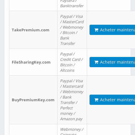
Paysera /
Banktransfer
Paypal / Visa
/ MasterCard
/ Webmoney
Acheter mainten
TakePremium.com
/ Bitcoin /
Bank
Transfer
Paypal /
Credit Card /
Acheter mainten
FileSharingKey.com
Bitcoin /
Altcoins
Paypal / Visa
/ Mastercard
/ Webmoney
/ Bank
Acheter mainten
BuyPremiumKey.com
Transfer /
Perfect
money /
Amazon pay
Webmoney /
Coingate