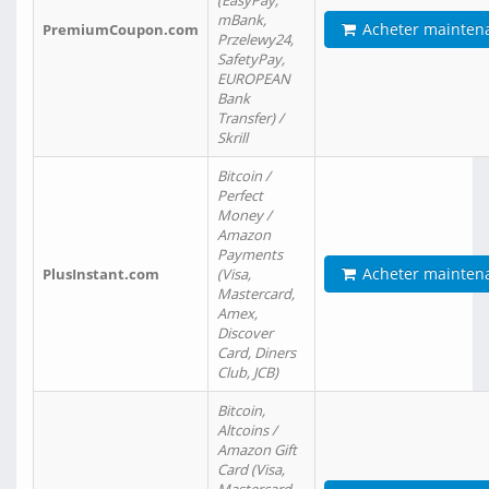
(EasyPay,
mBank,
Acheter mainten
PremiumCoupon.com
Przelewy24,
SafetyPay,
EUROPEAN
Bank
Transfer) /
Skrill
Bitcoin /
Perfect
Money /
Amazon
Payments
Acheter mainten
PlusInstant.com
(Visa,
Mastercard,
Amex,
Discover
Card, Diners
Club, JCB)
Bitcoin,
Altcoins /
Amazon Gift
Card (Visa,