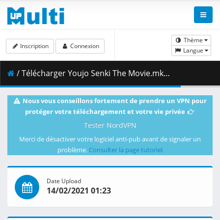
Thème
Inscription
Connexion
Langue
/ Télécharger Youjo Senki The Movie.mkv.005 ( 492.98 MB )
Nous vous conseillons fortement de prendre un VPN pour
protéger votre téléchargement et votre vie privée
Tester NordVPN
Merci de désactiver votre logiciel anti-pub avant de signaler un
problème.
Consulter la page tutoriel
Date Upload
14/02/2021 01:23