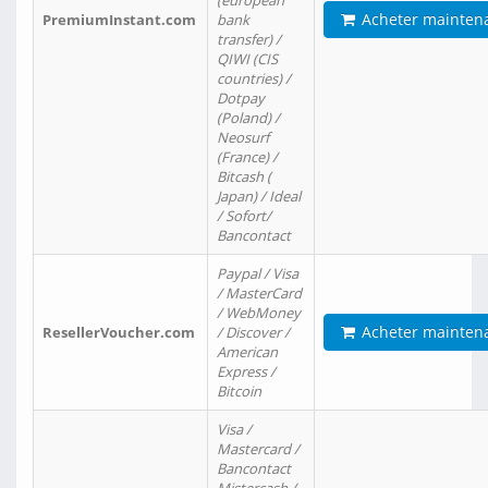
(european
Acheter mainten
PremiumInstant.com
bank
transfer) /
QIWI (CIS
countries) /
Dotpay
(Poland) /
Neosurf
(France) /
Bitcash (
Japan) / Ideal
/ Sofort/
Bancontact
Paypal / Visa
/ MasterCard
/ WebMoney
Acheter mainten
ResellerVoucher.com
/ Discover /
American
Express /
Bitcoin
Visa /
Mastercard /
Bancontact