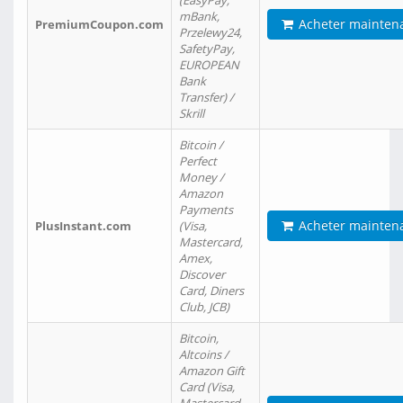
(EasyPay,
mBank,
Acheter mainten
PremiumCoupon.com
Przelewy24,
SafetyPay,
EUROPEAN
Bank
Transfer) /
Skrill
Bitcoin /
Perfect
Money /
Amazon
Payments
Acheter mainten
PlusInstant.com
(Visa,
Mastercard,
Amex,
Discover
Card, Diners
Club, JCB)
Bitcoin,
Altcoins /
Amazon Gift
Card (Visa,