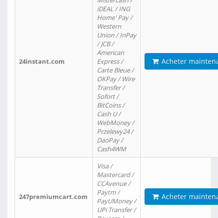
Mistercash /
iDEAL / ING
Home' Pay /
Western
Union / InPay
/ JCB /
American
Acheter mainten
24instant.com
Express /
Carte Bleue /
OKPay / Wire
Transfer /
Sofort /
BitCoins /
Cash U /
WebMoney /
Przelewy24 /
DaoPay /
Cash4WM
Visa /
Mastercard /
CCAvenue /
Paytm /
Acheter mainten
247premiumcart.com
PayUMoney /
UPi Transfer /