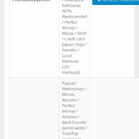
Safetypay,
SEPA,
Banktransfer)
/ Perfect
Money /
Bitpay / Skrill
/ Credit card
(Japan Only) /
Neteller /
Local
Methods
(25+
methods)
Paypal /
Webmoney /
Bitcoin,
Altcoins /
Perfect
Money /
Amazon /
BankTransfer
(world wide) /
TrustPay