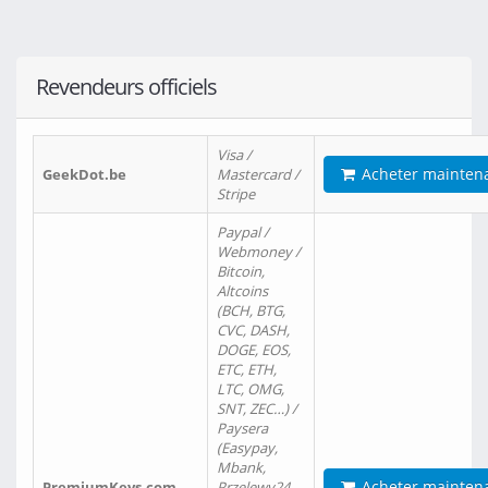
Revendeurs officiels
Visa /
Acheter mainten
GeekDot.be
Mastercard /
Stripe
Paypal /
Webmoney /
Bitcoin,
Altcoins
(BCH, BTG,
CVC, DASH,
DOGE, EOS,
ETC, ETH,
LTC, OMG,
SNT, ZEC…) /
Paysera
(Easypay,
Mbank,
Acheter mainten
PremiumKeys.com
Przelewy24,