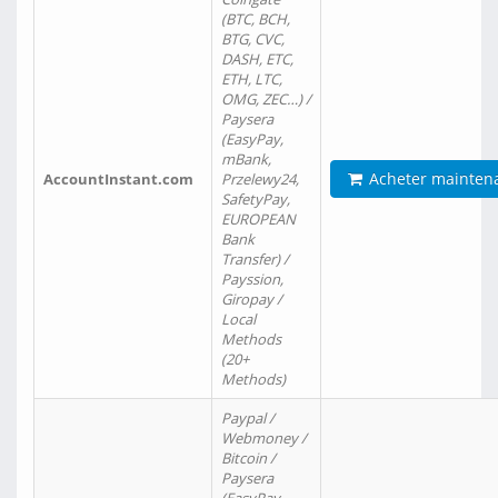
(BTC, BCH,
BTG, CVC,
DASH, ETC,
ETH, LTC,
OMG, ZEC…) /
Paysera
(EasyPay,
mBank,
Acheter mainten
AccountInstant.com
Przelewy24,
SafetyPay,
EUROPEAN
Bank
Transfer) /
Payssion,
Giropay /
Local
Methods
(20+
Methods)
Paypal /
Webmoney /
Bitcoin /
Paysera