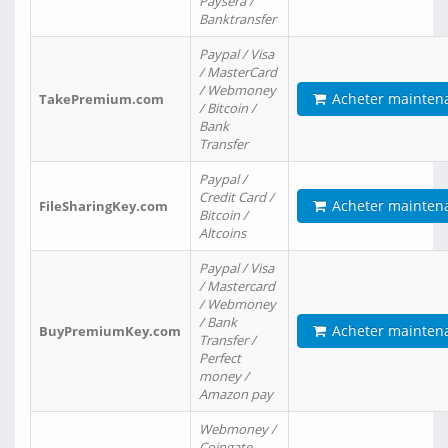
Paysera /
Banktransfer
Paypal / Visa
/ MasterCard
/ Webmoney
Acheter mainten
TakePremium.com
/ Bitcoin /
Bank
Transfer
Paypal /
Credit Card /
Acheter mainten
FileSharingKey.com
Bitcoin /
Altcoins
Paypal / Visa
/ Mastercard
/ Webmoney
/ Bank
Acheter mainten
BuyPremiumKey.com
Transfer /
Perfect
money /
Amazon pay
Webmoney /
Coingate