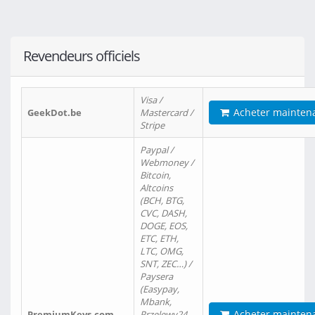
Revendeurs officiels
Visa /
Acheter mainten
GeekDot.be
Mastercard /
Stripe
Paypal /
Webmoney /
Bitcoin,
Altcoins
(BCH, BTG,
CVC, DASH,
DOGE, EOS,
ETC, ETH,
LTC, OMG,
SNT, ZEC…) /
Paysera
(Easypay,
Mbank,
Acheter mainten
PremiumKeys.com
Przelewy24,