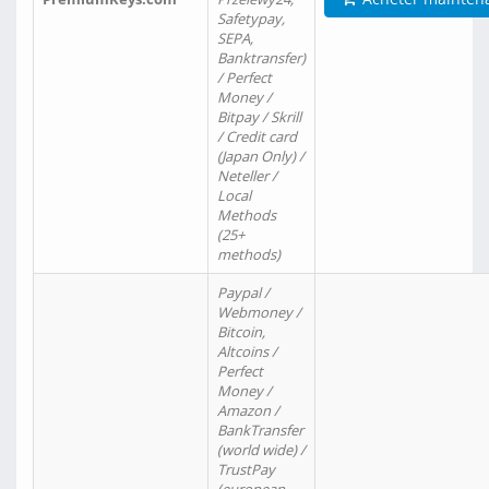
Safetypay,
SEPA,
Banktransfer)
/ Perfect
Money /
Bitpay / Skrill
/ Credit card
(Japan Only) /
Neteller /
Local
Methods
(25+
methods)
Paypal /
Webmoney /
Bitcoin,
Altcoins /
Perfect
Money /
Amazon /
BankTransfer
(world wide) /
TrustPay