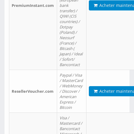
(european
Acheter mainten
PremiumInstant.com
bank
transfer) /
QIWI (CIS
countries) /
Dotpay
(Poland) /
Neosurf
(France) /
Bitcash (
Japan) / Ideal
/ Sofort/
Bancontact
Paypal / Visa
/ MasterCard
/ WebMoney
Acheter mainten
ResellerVoucher.com
/ Discover /
American
Express /
Bitcoin
Visa /
Mastercard /
Bancontact