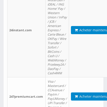
Mistercash /
iDEAL / ING
Home' Pay /
Western
Union / InPay
/ JCB /
American
Acheter mainten
24instant.com
Express /
Carte Bleue /
OKPay / Wire
Transfer /
Sofort /
BitCoins /
Cash U /
WebMoney /
Przelewy24 /
DaoPay /
Cash4WM
Visa /
Mastercard /
CCAvenue /
Paytm /
Acheter mainten
247premiumcart.com
PayUMoney /
UPi Transfer /