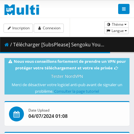
Thème
Inscription
Connexion
Langue
/ Télécharger [SubsPlease] Sengoku Youko - 13.5 (1080p) [9185EC37].mkv.001 ( 466.21 MB )
Nous vous conseillons fortement de prendre un VPN pour
protéger votre téléchargement et votre vie privée
Tester NordVPN
Merci de désactiver votre logiciel anti-pub avant de signaler un
problème.
Consulter la page tutoriel
Date Upload
04/07/2024 01:08