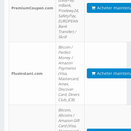
(EasyPay,
mBank,
Acheter mainten
PremiumCoupon.com
Przelewy24,
SafetyPay,
EUROPEAN
Bank
Transfer) /
Skrill
Bitcoin /
Perfect
Money /
Amazon
Payments
Acheter mainten
PlusInstant.com
(Visa,
Mastercard,
Amex,
Discover
Card, Diners
Club, JCB)
Bitcoin,
Altcoins /
Amazon Gift
Card (Visa,