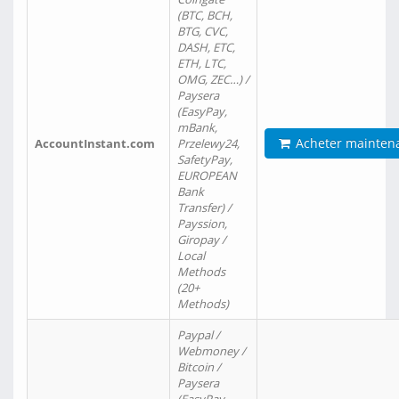
(BTC, BCH,
BTG, CVC,
DASH, ETC,
ETH, LTC,
OMG, ZEC…) /
Paysera
(EasyPay,
mBank,
Acheter mainten
AccountInstant.com
Przelewy24,
SafetyPay,
EUROPEAN
Bank
Transfer) /
Payssion,
Giropay /
Local
Methods
(20+
Methods)
Paypal /
Webmoney /
Bitcoin /
Paysera