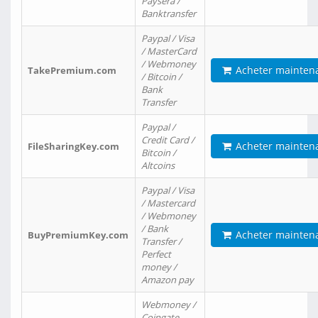
Paysera /
Banktransfer
Paypal / Visa
/ MasterCard
/ Webmoney
Acheter mainten
TakePremium.com
/ Bitcoin /
Bank
Transfer
Paypal /
Credit Card /
Acheter mainten
FileSharingKey.com
Bitcoin /
Altcoins
Paypal / Visa
/ Mastercard
/ Webmoney
/ Bank
Acheter mainten
BuyPremiumKey.com
Transfer /
Perfect
money /
Amazon pay
Webmoney /
Coingate